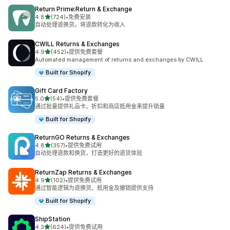
Return Prime:Return & Exchange
星（满分 5 星）
4.8
(724)
•
免费安装
总共 724 条评论
自动处理退换货。将退款转化为收入
CWILL Returns & Exchanges
星（满分 5 星）
4.9
(452)
•
提供免费套餐
总共 452 条评论
Automated management of returns and exchanges by CWILL
Built for Shopify
Gift Card Factory
星（满分 5 星）
5.0
(54)
•
提供免费套餐
总共 54 条评论
通过批量提供礼品卡、折扣和商店抵用金来提升销量
Built for Shopify
ReturnGO Returns & Exchanges
星（满分 5 星）
4.8
(357)
•
提供免费试用
总共 357 条评论
自动处理退款和换货，打造更好的退货体验
ReturnZap Returns & Exchanges
星（满分 5 星）
4.9
(102)
•
提供免费试用
总共 102 条评论
通过智能逻辑为退换货、抵用金及撤销提供支持
Built for Shopify
ShipStation
星（满分 5 星）
4.3
(624)
•
提供免费试用