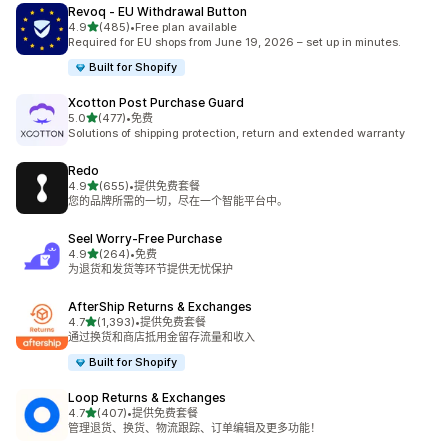
Revoq ‑ EU Withdrawal Button
星（满分 5 星）
4.9
(485)
•
Free plan available
总共 485 条评论
Required for EU shops from June 19, 2026 – set up in minutes.
Built for Shopify
Xcotton Post Purchase Guard
星（满分 5 星）
5.0
(477)
•
免费
总共 477 条评论
Solutions of shipping protection, return and extended warranty
Redo
星（满分 5 星）
4.9
(655)
•
提供免费套餐
总共 655 条评论
您的品牌所需的一切，尽在一个智能平台中。
Seel Worry‑Free Purchase
星（满分 5 星）
4.9
(264)
•
免费
总共 264 条评论
为退货和发货等环节提供无忧保护
AfterShip Returns & Exchanges
星（满分 5 星）
4.7
(1,393)
•
提供免费套餐
总共 1393 条评论
通过换货和商店抵用金留存流量和收入
Built for Shopify
Loop Returns & Exchanges
星（满分 5 星）
4.7
(407)
•
提供免费套餐
总共 407 条评论
管理退货、换货、物流跟踪、订单编辑及更多功能！