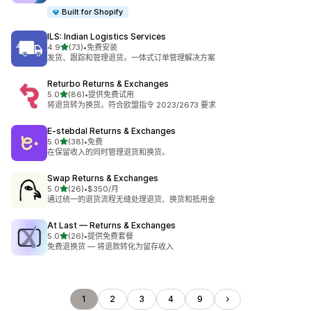
Built for Shopify
ILS: Indian Logistics Services
星（满分 5 星）
4.9
(73)
•
免费安装
总共 73 条评论
发货、跟踪和管理退货。一体式订单管理解决方案
Returbo Returns & Exchanges
星（满分 5 星）
5.0
(86)
•
提供免费试用
总共 86 条评论
将退货转为换货。符合欧盟指令 2023/2673 要求
E‑stebdal Returns & Exchanges
星（满分 5 星）
5.0
(38)
•
免费
总共 38 条评论
在保留收入的同时管理退货和换货。
Swap Returns & Exchanges
星（满分 5 星）
5.0
(26)
•
$350/月
总共 26 条评论
通过统一的退货流程无缝处理退货、换货和抵用金
At Last — Returns & Exchanges
星（满分 5 星）
5.0
(26)
•
提供免费套餐
总共 26 条评论
免费退换货 — 将退款转化为留存收入
1
2
3
4
9