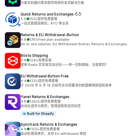
总共 624 条评论
为复杂的履约需求提供简单的发货解决方案
Quick Returns and Exchanges ↻↺
星（满分 5 星）
5.0
(51)
•
提供免费套餐
总共 51 条评论
一站式管理退换货、RTO 等业务
Returns & EU Withdrawal‑Button
星（满分 5 星）
4.8
(76)
•
Free plan available
总共 76 条评论
All-in-one solution: EU-Withdrawal-Button, Returns & Exchanges
Bosta Shipping
星（满分 5 星）
3.9
(24)
•
免费安装
总共 24 条评论
使用 Bosta 实现发货自动化——单一控制面板，全面掌控！
EU Withdrawal Button Free
星（满分 5 星）
4.4
(23)
•
提供免费套餐
总共 23 条评论
于 2026 年 6 月 19 日前符合合规要求的欧盟撤销按钮和表单
Yanet Returns & Exchanges
星（满分 5 星）
4.8
(262)
•
提供免费套餐
总共 262 条评论
自动化退货与换货，管理退款和退货标签
Built for Shopify
Synctrack Returns & Exchanges
星（满分 5 星）
4.9
(122)
•
提供免费套餐
总共 122 条评论
自动处理退换货，支持 EU withdrawal 按钮