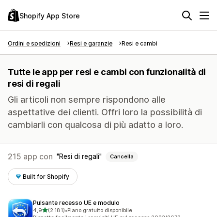
Shopify App Store
Ordini e spedizioni
Resi e garanzie
Resi e cambi
Tutte le app per resi e cambi con funzionalità di
resi di regali
Gli articoli non sempre rispondono alle
aspettative dei clienti. Offri loro la possibilità di
cambiarli con qualcosa di più adatto a loro.
215 app con
Resi di regali
Cancella
Built for Shopify
Pulsante recesso UE e modulo
stelle su 5
4,9
(2.181)
•
Piano gratuito disponibile
2181 recensioni totali