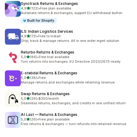
Synctrack Returns & Exchanges
stelle su 5
4,9
(122)
•
Free plan available
122 recensioni totali
Automate returns & exchanges, support EU withdrawal button
Built for Shopify
ILS: Indian Logistics Services
stelle su 5
4,9
(73)
•
Free to install
73 recensioni totali
Ship, track & manage returns. All in one order mgmt solution
Returbo Returns & Exchanges
stelle su 5
5,0
(86)
•
Free trial available
86 recensioni totali
Turn returns into exchanges. EU Directive 2023/2673-ready
E‑stebdal Returns & Exchanges
stelle su 5
5,0
(38)
•
Free
38 recensioni totali
Manage returns and exchanges while retaining revenue.
Swap Returns & Exchanges
stelle su 5
5,0
(26)
•
$350/month
26 recensioni totali
Seamless returns, exchanges, and credits in one unified return
At Last — Returns & Exchanges
stelle su 5
5,0
(26)
•
Free plan available
26 recensioni totali
Free returns & exchanges — turn refunds into retained revenue