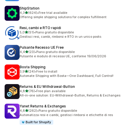
ShipStation
stelle su 5
4,3
(624)
•
Free trial available
624 recensioni totali
Offering simple shipping solutions for complex fulfillment
Resi, cambi e RTO rapidi
stelle su 5
5,0
(51)
•
Piano gratuito disponibile
51 recensioni totali
Gestisci resi, cambi, rimborsi e RTO in un unico posto.
Pulsante Recesso UE Free
stelle su 5
4,4
(23)
•
Piano gratuito disponibile
23 recensioni totali
Pulsante e modulo di recesso UE, conforme 19/06/2026
Bosta Shipping
stelle su 5
3,9
(24)
•
Free to install
24 recensioni totali
Automate Shipping with Bosta—One Dashboard, Full Control!
Returns & EU Withdrawal‑Button
stelle su 5
4,8
(76)
•
Free plan available
76 recensioni totali
All-in-one solution: EU-Withdrawal-Button, Returns & Exchanges
Yanet Returns & Exchanges
stelle su 5
4,8
(262)
•
Piano gratuito disponibile
262 recensioni totali
Automatizza resi e cambi, gestisci rimborsi e etichette di res
Built for Shopify