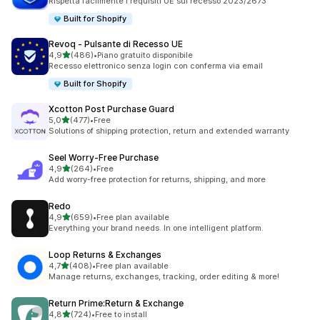
Rispetta facilmente i requisiti UE sul recesso 2023/2673
Built for Shopify
Revoq ‑ Pulsante di Recesso UE
stelle su 5
4,9
(486)
•
Piano gratuito disponibile
486 recensioni totali
Recesso elettronico senza login con conferma via email
Built for Shopify
Xcotton Post Purchase Guard
stelle su 5
5,0
(477)
•
Free
477 recensioni totali
Solutions of shipping protection, return and extended warranty
Seel Worry‑Free Purchase
stelle su 5
4,9
(264)
•
Free
264 recensioni totali
Add worry-free protection for returns, shipping, and more
Redo
stelle su 5
4,9
(659)
•
Free plan available
659 recensioni totali
Everything your brand needs. In one intelligent platform.
Loop Returns & Exchanges
stelle su 5
4,7
(408)
•
Free plan available
408 recensioni totali
Manage returns, exchanges, tracking, order editing & more!
Return Prime:Return & Exchange
stelle su 5
4,8
(724)
•
Free to install
724 recensioni totali