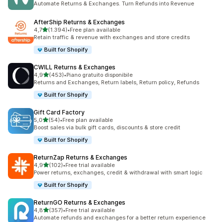
Automate Returns & Exchanges. Turn Refunds into Revenue
AfterShip Returns & Exchanges
stelle su 5
4,7
(1.394)
•
Free plan available
1394 recensioni totali
Retain traffic & revenue with exchanges and store credits
Built for Shopify
CWILL Returns & Exchanges
stelle su 5
4,9
(453)
•
Piano gratuito disponibile
453 recensioni totali
Returns and Exchanges, Return labels, Return policy, Refunds
Built for Shopify
Gift Card Factory
stelle su 5
5,0
(54)
•
Free plan available
54 recensioni totali
Boost sales via bulk gift cards, discounts & store credit
Built for Shopify
ReturnZap Returns & Exchanges
stelle su 5
4,9
(102)
•
Free trial available
102 recensioni totali
Power returns, exchanges, credit & withdrawal with smart logic
Built for Shopify
ReturnGO Returns & Exchanges
stelle su 5
4,8
(357)
•
Free trial available
357 recensioni totali
Automate refunds and exchanges for a better return experience