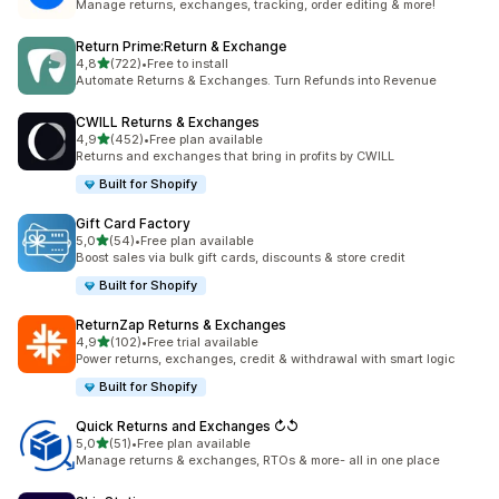
Manage returns, exchanges, tracking, order editing & more!
Return Prime:Return & Exchange
z 5 hvězd
4,8
(722)
•
Free to install
Celkový počet recenzí: 722
Automate Returns & Exchanges. Turn Refunds into Revenue
CWILL Returns & Exchanges
z 5 hvězd
4,9
(452)
•
Free plan available
Celkový počet recenzí: 452
Returns and exchanges that bring in profits by CWILL
Built for Shopify
Gift Card Factory
z 5 hvězd
5,0
(54)
•
Free plan available
Celkový počet recenzí: 54
Boost sales via bulk gift cards, discounts & store credit
Built for Shopify
ReturnZap Returns & Exchanges
z 5 hvězd
4,9
(102)
•
Free trial available
Celkový počet recenzí: 102
Power returns, exchanges, credit & withdrawal with smart logic
Built for Shopify
Quick Returns and Exchanges ↻↺
z 5 hvězd
5,0
(51)
•
Free plan available
Celkový počet recenzí: 51
Manage returns & exchanges, RTOs & more- all in one place