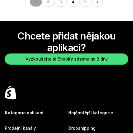
1
2
3
4
9
Chcete přidat nějakou
aplikaci?
Vyzkoušejte si Shopify zdarma na 3 dny
Kategorie aplikací
Nejčastější kategorie
Prodejní kanály
Dropshipping