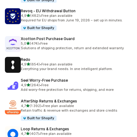
Built for Shopify
Revoq ‑ EU Withdrawal Button
z 5 hvězd
4,9
(482)
•
Free plan available
Celkový počet recenzí: 482
Required for EU shops from June 19, 2026 – set up in minutes.
Built for Shopify
Xcotton Post Purchase Guard
z 5 hvězd
5,0
(474)
•
Free
Celkový počet recenzí: 474
Solutions of shipping protection, return and extended warranty
Redo
z 5 hvězd
4,9
(654)
•
Free plan available
Celkový počet recenzí: 654
Everything your brand needs. In one intelligent platform.
Seel Worry‑Free Purchase
z 5 hvězd
4,9
(264)
•
Free
Celkový počet recenzí: 264
Add worry-free protection for returns, shipping, and more
AfterShip Returns & Exchanges
z 5 hvězd
4,7
(1 392)
•
Free plan available
Celkový počet recenzí: 1392
Retain traffic & revenue with exchanges and store credits
Built for Shopify
Loop Returns & Exchanges
z 5 hvězd
4,7
(407)
•
Free plan available
Celkový počet recenzí: 407