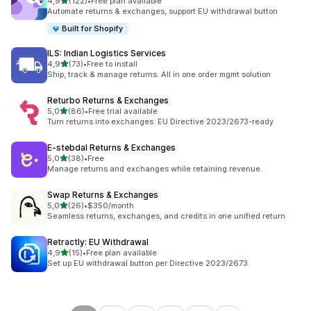
z 5 hvězd
4,9
(122)
•
Free plan available
Celkový počet recenzí: 122
Automate returns & exchanges, support EU withdrawal button
Built for Shopify
ILS: Indian Logistics Services
z 5 hvězd
4,9
(73)
•
Free to install
Celkový počet recenzí: 73
Ship, track & manage returns. All in one order mgmt solution
Returbo Returns & Exchanges
z 5 hvězd
5,0
(86)
•
Free trial available
Celkový počet recenzí: 86
Turn returns into exchanges. EU Directive 2023/2673-ready
E‑stebdal Returns & Exchanges
z 5 hvězd
5,0
(38)
•
Free
Celkový počet recenzí: 38
Manage returns and exchanges while retaining revenue.
Swap Returns & Exchanges
z 5 hvězd
5,0
(26)
•
$350/month
Celkový počet recenzí: 26
Seamless returns, exchanges, and credits in one unified return
Retractly: EU Withdrawal
z 5 hvězd
4,9
(15)
•
Free plan available
Celkový počet recenzí: 15
Set up EU withdrawal button per Directive 2023/2673