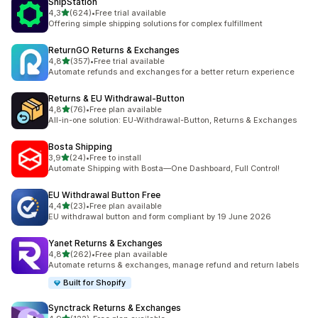
ShipStation
z 5 hvězd
4,3
(624)
•
Free trial available
Celkový počet recenzí: 624
Offering simple shipping solutions for complex fulfillment
ReturnGO Returns & Exchanges
z 5 hvězd
4,8
(357)
•
Free trial available
Celkový počet recenzí: 357
Automate refunds and exchanges for a better return experience
Returns & EU Withdrawal‑Button
z 5 hvězd
4,8
(76)
•
Free plan available
Celkový počet recenzí: 76
All-in-one solution: EU-Withdrawal-Button, Returns & Exchanges
Bosta Shipping
z 5 hvězd
3,9
(24)
•
Free to install
Celkový počet recenzí: 24
Automate Shipping with Bosta—One Dashboard, Full Control!
EU Withdrawal Button Free
z 5 hvězd
4,4
(23)
•
Free plan available
Celkový počet recenzí: 23
EU withdrawal button and form compliant by 19 June 2026
Yanet Returns & Exchanges
z 5 hvězd
4,8
(262)
•
Free plan available
Celkový počet recenzí: 262
Automate returns & exchanges, manage refund and return labels
Built for Shopify
Synctrack Returns & Exchanges