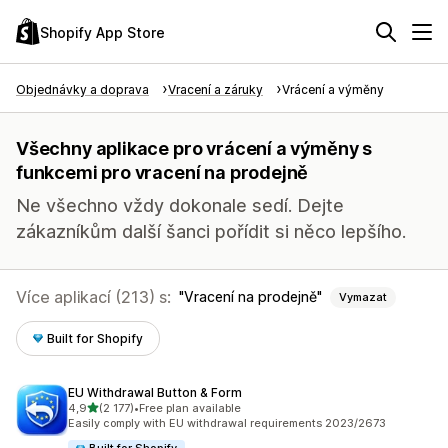
Shopify App Store
Objednávky a doprava
Vracení a záruky
Vrácení a výměny
Všechny aplikace pro vrácení a výměny s
funkcemi pro vracení na prodejně
Ne všechno vždy dokonale sedí. Dejte
zákazníkům další šanci pořídit si něco lepšího.
Více aplikací (213) s:
Vracení na prodejně
Vymazat
Built for Shopify
EU Withdrawal Button & Form
z 5 hvězd
4,9
(2 177)
•
Free plan available
Celkový počet recenzí: 2177
Easily comply with EU withdrawal requirements 2023/2673