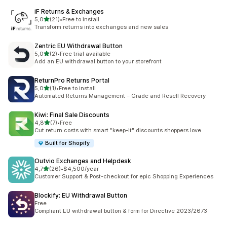
iF Returns & Exchanges
z 5 hvězd
5,0
(21)
•
Free to install
Celkový počet recenzí: 21
Transform returns into exchanges and new sales
Zentric EU Withdrawal Button
z 5 hvězd
5,0
(2)
•
Free trial available
Celkový počet recenzí: 2
Add an EU withdrawal button to your storefront
ReturnPro Returns Portal
z 5 hvězd
5,0
(1)
•
Free to install
Celkový počet recenzí: 1
Automated Returns Management – Grade and Resell Recovery
Kiwi: Final Sale Discounts
z 5 hvězd
4,8
(7)
•
Free
Celkový počet recenzí: 7
Cut return costs with smart "keep-it" discounts shoppers love
Built for Shopify
Outvio Exchanges and Helpdesk
z 5 hvězd
4,7
(26)
•
$4,500/year
Celkový počet recenzí: 26
Customer Support & Post-checkout for epic Shopping Experiences
Blockify: EU Withdrawal Button
Free
Compliant EU withdrawal button & form for Directive 2023/2673