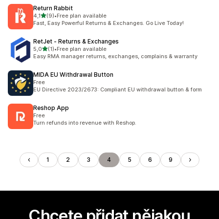
Return Rabbit
z 5 hvězd
4,1
(9)
•
Free plan available
Celkový počet recenzí: 9
Fast, Easy Powerful Returns & Exchanges. Go Live Today!
RetJet ‑ Returns & Exchanges
z 5 hvězd
5,0
(1)
•
Free plan available
Celkový počet recenzí: 1
Easy RMA manager returns, exchanges, complains & warranty
MIDA EU Withdrawal Button
Free
EU Directive 2023/2673: Compliant EU withdrawal button & form
Reshop App
Free
Turn refunds into revenue with Reshop.
1
2
3
4
5
6
9
Chcete přidat nějakou