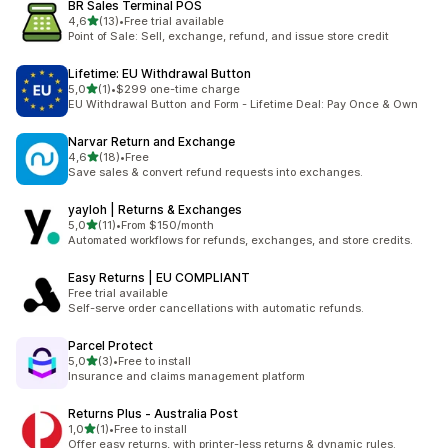
BR Sales Terminal POS
z 5 hvězd
4,6
(13)
•
Free trial available
Celkový počet recenzí: 13
Point of Sale: Sell, exchange, refund, and issue store credit
Lifetime: EU Withdrawal Button
z 5 hvězd
5,0
(1)
•
$299 one-time charge
Celkový počet recenzí: 1
EU Withdrawal Button and Form - Lifetime Deal: Pay Once & Own
Narvar Return and Exchange
z 5 hvězd
4,6
(18)
•
Free
Celkový počet recenzí: 18
Save sales & convert refund requests into exchanges.
yayloh | Returns & Exchanges
z 5 hvězd
5,0
(11)
•
From $150/month
Celkový počet recenzí: 11
Automated workflows for refunds, exchanges, and store credits.
Easy Returns | EU COMPLIANT
Free trial available
Self-serve order cancellations with automatic refunds.
Parcel Protect
z 5 hvězd
5,0
(3)
•
Free to install
Celkový počet recenzí: 3
Insurance and claims management platform
Returns Plus ‑ Australia Post
z 5 hvězd
1,0
(1)
•
Free to install
Celkový počet recenzí: 1
Offer easy returns, with printer-less returns & dynamic rules.