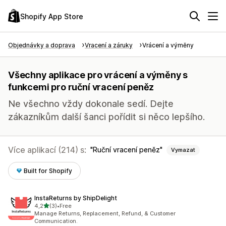
Shopify App Store
Objednávky a doprava
Vracení a záruky
Vrácení a výměny
Všechny aplikace pro vrácení a výměny s
funkcemi pro ruční vracení peněz
Ne všechno vždy dokonale sedí. Dejte
zákazníkům další šanci pořídit si něco lepšího.
Více aplikací (214) s:
Ruční vracení peněz
Vymazat
Built for Shopify
InstaReturns by ShipDelight
z 5 hvězd
4,2
(3)
•
Free
Celkový počet recenzí: 3
Manage Returns, Replacement, Refund, & Customer
Communication.