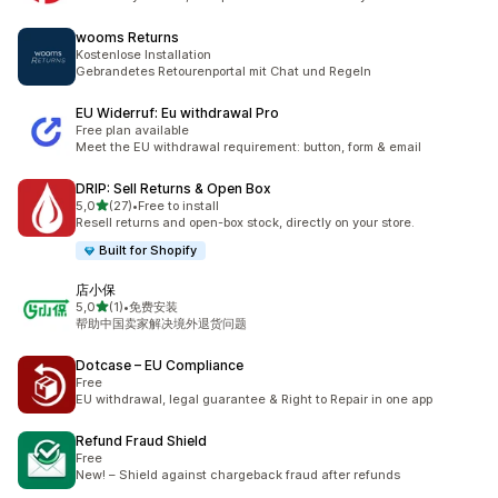
wooms Returns
Kostenlose Installation
Gebrandetes Retourenportal mit Chat und Regeln
EU Widerruf: Eu withdrawal Pro
Free plan available
Meet the EU withdrawal requirement: button, form & email
DRIP: Sell Returns & Open Box
z 5 hvězd
5,0
(27)
•
Free to install
Celkový počet recenzí: 27
Resell returns and open-box stock, directly on your store.
Built for Shopify
店小保
z 5 hvězd
5,0
(1)
•
免费安装
Celkový počet recenzí: 1
帮助中国卖家解决境外退货问题
Dotcase – EU Compliance
Free
EU withdrawal, legal guarantee & Right to Repair in one app
Refund Fraud Shield
Free
New! – Shield against chargeback fraud after refunds