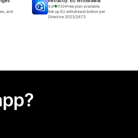
anges
Retractly: EU Withdrawal
stelle su 5
4,9
(15)
•
Free plan available
15 recensioni totali
es, and
Set up EU withdrawal button per
Directive 2023/2673
app?