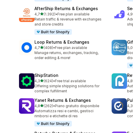
AfterShip Returns & Exchanges
Se
stelle su 5
4,7
(1.392)
•
Free plan available
4,9
1392 recensioni totali
263
Retain traffic & revenue with exchanges
Add
and store credits
shi
Built for Shopify
Loop Returns & Exchanges
Gi
stelle su 5
4,7
(408)
•
Free plan available
5,0
408 recensioni totali
54 
Manage returns, exchanges, tracking,
Boo
order editing & more!
dis
ShipStation
Re
stelle su 5
4,3
(624)
•
Free trial available
4,8
624 recensioni totali
357
Offering simple shipping solutions for
Aut
complex fulfillment
bet
Yanet Returns & Exchanges
Pu
stelle su 5
4,8
(262)
•
Piano gratuito disponibile
4,3
262 recensioni totali
20 
Automatizza resi e cambi, gestisci
Pul
rimborsi e etichette di res
co
Built for Shopify