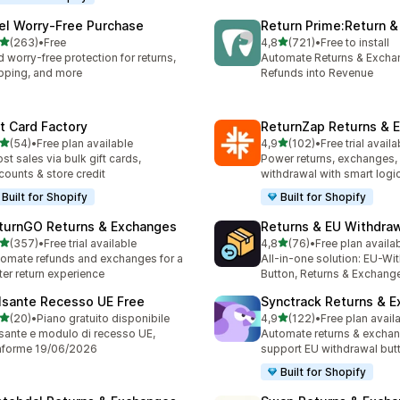
el Worry‑Free Purchase
Return Prime:Return 
stelle su 5
stelle su 5
(263)
•
Free
4,8
(721)
•
Free to install
 recensioni totali
721 recensioni totali
 worry-free protection for returns,
Automate Returns & Excha
pping, and more
Refunds into Revenue
ft Card Factory
ReturnZap Returns & 
stelle su 5
stelle su 5
(54)
•
Free plan available
4,9
(102)
•
Free trial availa
recensioni totali
102 recensioni totali
st sales via bulk gift cards,
Power returns, exchanges, 
counts & store credit
withdrawal with smart logi
Built for Shopify
Built for Shopify
turnGO Returns & Exchanges
Returns & EU Withdra
stelle su 5
stelle su 5
(357)
•
Free trial available
4,8
(76)
•
Free plan availa
 recensioni totali
76 recensioni totali
omate refunds and exchanges for a
All-in-one solution: EU-Wi
ter return experience
Button, Returns & Exchang
lsante Recesso UE Free
Synctrack Returns & 
stelle su 5
stelle su 5
(20)
•
Piano gratuito disponibile
4,9
(122)
•
Free plan avail
recensioni totali
122 recensioni totali
sante e modulo di recesso UE,
Automate returns & excha
nforme 19/06/2026
support EU withdrawal but
Built for Shopify