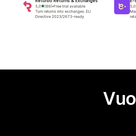
Returbo Returns & Exchanges
E‑
stelle su 5
5,0
(86)
•
Free trial available
5,0
86 recensioni totali
38 
Turn returns into exchanges. EU
Man
Directive 2023/2673-ready
ret
Vuo