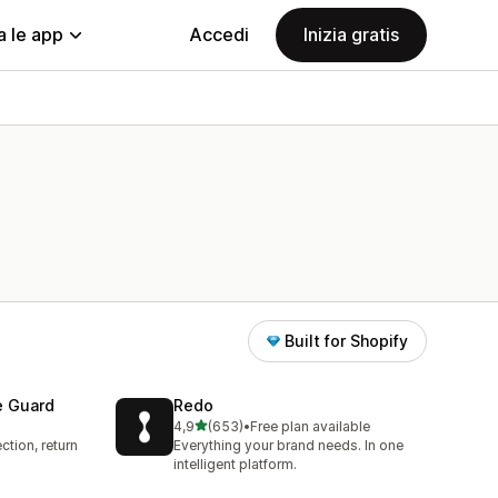
a le app
Accedi
Inizia gratis
Built for Shopify
e Guard
Redo
stelle su 5
4,9
(653)
•
Free plan available
653 recensioni totali
ction, return
Everything your brand needs. In one
intelligent platform.