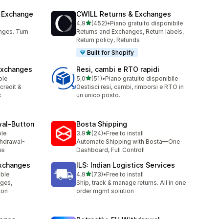
& Exchange
CWILL Returns & Exchanges
stelle su 5
4,9
(452)
•
Piano gratuito disponibile
452 recensioni totali
nges. Turn
Returns and Exchanges, Return labels,
Return policy, Refunds
Built for Shopify
Exchanges
Resi, cambi e RTO rapidi
stelle su 5
ble
5,0
(51)
•
Piano gratuito disponibile
51 recensioni totali
credit &
Gestisci resi, cambi, rimborsi e RTO in
c
un unico posto.
wal‑Button
Bosta Shipping
stelle su 5
ble
3,9
(24)
•
Free to install
24 recensioni totali
thdrawal-
Automate Shipping with Bosta—One
es
Dashboard, Full Control!
Exchanges
ILS: Indian Logistics Services
stelle su 5
able
4,9
(73)
•
Free to install
73 recensioni totali
nges,
Ship, track & manage returns. All in one
ton
order mgmt solution