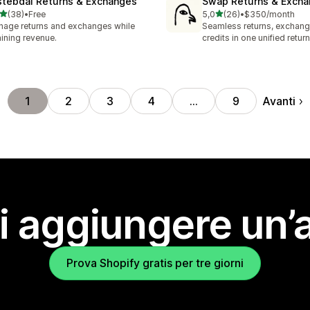
stebdal Returns & Exchanges
Swap Returns & Exch
stelle su 5
stelle su 5
(38)
•
Free
5,0
(26)
•
$350/month
recensioni totali
26 recensioni totali
age returns and exchanges while
Seamless returns, exchang
aining revenue.
credits in one unified return
Avanti
1
2
3
4
…
9
i aggiungere un’
Prova Shopify gratis per tre giorni