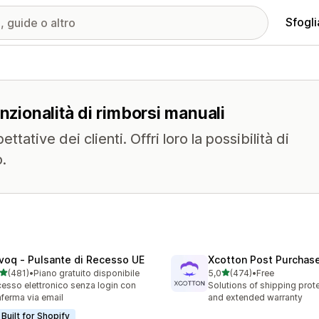
Sfogli
nzionalità di rimborsi manuali
tative dei clienti. Offri loro la possibilità di
o.
voq ‑ Pulsante di Recesso UE
Xcotton Post Purchas
stelle su 5
stelle su 5
(481)
•
Piano gratuito disponibile
5,0
(474)
•
Free
 recensioni totali
474 recensioni totali
esso elettronico senza login con
Solutions of shipping prote
ferma via email
and extended warranty
Built for Shopify