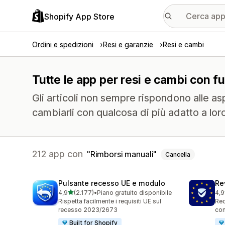
Shopify App Store
Ordini e spedizioni
Resi e garanzie
Resi e cambi
Tutte le app per resi e cambi con fu
Gli articoli non sempre rispondono alle aspet
cambiarli con qualcosa di più adatto a lor
212 app con
Rimborsi manuali
Cancella
Pulsante recesso UE e modulo
Re
stelle su 5
4,9
(2.177)
•
Piano gratuito disponibile
4,9
2177 recensioni totali
481
Rispetta facilmente i requisiti UE sul
Rec
recesso 2023/2673
con
Built for Shopify