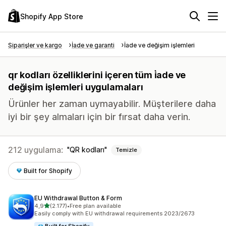
Shopify App Store
Siparişler ve kargo
İade ve garanti
İade ve değişim işlemleri
qr kodları özelliklerini içeren tüm i̇ade ve
değişim işlemleri uygulamaları
Ürünler her zaman uymayabilir. Müşterilere daha
iyi bir şey almaları için bir fırsat daha verin.
212 uygulama:
QR kodları
Temizle
Built for Shopify
EU Withdrawal Button & Form
5 yıldız üzerinden
4,9
(2.177)
•
Free plan available
toplam 2177 değerlendirme
Easily comply with EU withdrawal requirements 2023/2673