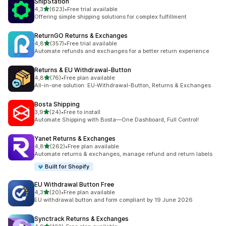
ShipStation
5 yıldız üzerinden
4,3
(623)
•
Free trial available
toplam 623 değerlendirme
Offering simple shipping solutions for complex fulfillment
ReturnGO Returns & Exchanges
5 yıldız üzerinden
4,8
(357)
•
Free trial available
toplam 357 değerlendirme
Automate refunds and exchanges for a better return experience
Returns & EU Withdrawal‑Button
5 yıldız üzerinden
4,8
(76)
•
Free plan available
toplam 76 değerlendirme
All-in-one solution: EU-Withdrawal-Button, Returns & Exchanges
Bosta Shipping
5 yıldız üzerinden
3,9
(24)
•
Free to install
toplam 24 değerlendirme
Automate Shipping with Bosta—One Dashboard, Full Control!
Yanet Returns & Exchanges
5 yıldız üzerinden
4,8
(262)
•
Free plan available
toplam 262 değerlendirme
Automate returns & exchanges, manage refund and return labels
Built for Shopify
EU Withdrawal Button Free
5 yıldız üzerinden
4,3
(20)
•
Free plan available
toplam 20 değerlendirme
EU withdrawal button and form compliant by 19 June 2026
Synctrack Returns & Exchanges