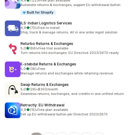
5 yıldız üzerinden
4,9
(122)
•
Free plan available
toplam 122 değerlendirme
Automate returns & exchanges, support EU withdrawal button
Built for Shopify
ILS: Indian Logistics Services
5 yıldız üzerinden
4,9
(73)
•
Free to install
toplam 73 değerlendirme
Ship, track & manage returns. All in one order mgmt solution
Returbo Returns & Exchanges
5 yıldız üzerinden
5,0
(86)
•
Free trial available
toplam 86 değerlendirme
Turn returns into exchanges. EU Directive 2023/2673-ready
E‑stebdal Returns & Exchanges
5 yıldız üzerinden
5,0
(38)
•
Free
toplam 38 değerlendirme
Manage returns and exchanges while retaining revenue.
Swap Returns & Exchanges
5 yıldız üzerinden
5,0
(26)
•
$350/month
toplam 26 değerlendirme
Seamless returns, exchanges, and credits in one unified return
Retractly: EU Withdrawal
5 yıldız üzerinden
4,9
(15)
•
Free plan available
toplam 15 değerlendirme
Set up EU withdrawal button per Directive 2023/2673