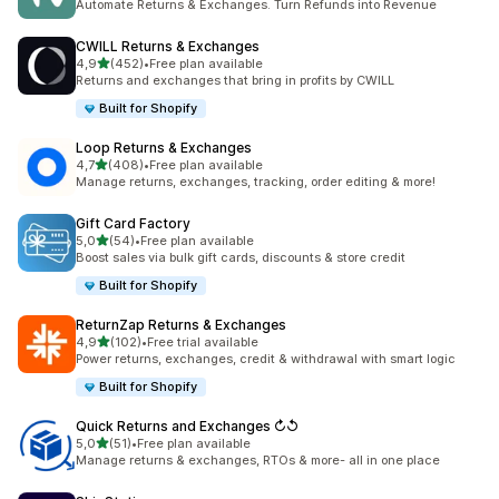
Automate Returns & Exchanges. Turn Refunds into Revenue
CWILL Returns & Exchanges
5 yıldız üzerinden
4,9
(452)
•
Free plan available
toplam 452 değerlendirme
Returns and exchanges that bring in profits by CWILL
Built for Shopify
Loop Returns & Exchanges
5 yıldız üzerinden
4,7
(408)
•
Free plan available
toplam 408 değerlendirme
Manage returns, exchanges, tracking, order editing & more!
Gift Card Factory
5 yıldız üzerinden
5,0
(54)
•
Free plan available
toplam 54 değerlendirme
Boost sales via bulk gift cards, discounts & store credit
Built for Shopify
ReturnZap Returns & Exchanges
5 yıldız üzerinden
4,9
(102)
•
Free trial available
toplam 102 değerlendirme
Power returns, exchanges, credit & withdrawal with smart logic
Built for Shopify
Quick Returns and Exchanges ↻↺
5 yıldız üzerinden
5,0
(51)
•
Free plan available
toplam 51 değerlendirme
Manage returns & exchanges, RTOs & more- all in one place