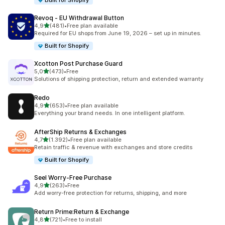
Built for Shopify
Revoq ‑ EU Withdrawal Button
5 yıldız üzerinden
4,9
(481)
•
Free plan available
toplam 481 değerlendirme
Required for EU shops from June 19, 2026 – set up in minutes.
Built for Shopify
Xcotton Post Purchase Guard
5 yıldız üzerinden
5,0
(473)
•
Free
toplam 473 değerlendirme
Solutions of shipping protection, return and extended warranty
Redo
5 yıldız üzerinden
4,9
(653)
•
Free plan available
toplam 653 değerlendirme
Everything your brand needs. In one intelligent platform.
AfterShip Returns & Exchanges
5 yıldız üzerinden
4,7
(1.392)
•
Free plan available
toplam 1392 değerlendirme
Retain traffic & revenue with exchanges and store credits
Built for Shopify
Seel Worry‑Free Purchase
5 yıldız üzerinden
4,9
(263)
•
Free
toplam 263 değerlendirme
Add worry-free protection for returns, shipping, and more
Return Prime:Return & Exchange
5 yıldız üzerinden
4,8
(721)
•
Free to install
toplam 721 değerlendirme