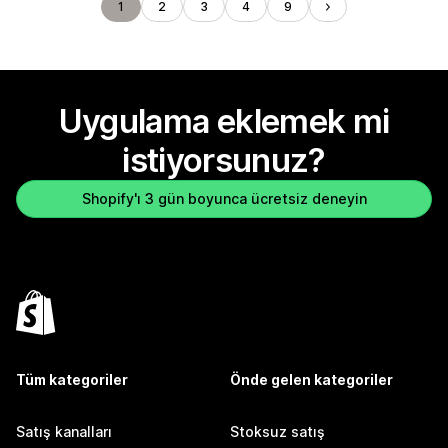
1
2
3
4
9
Uygulama eklemek mi
istiyorsunuz?
Shopify'ı 3 gün boyunca ücretsiz deneyin
Tüm kategoriler
Önde gelen kategoriler
Satış kanalları
Stoksuz satış