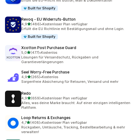
Erfüllt die EU-Pflicht mit Button, Mail & Dokumentation
Built for Shopify
Revoq ‑ EU Widerrufs‑Button
von 5 Sternen
4,9
(486)
•
Kostenloser Plan verfügbar
486 Rezensionen insgesamt
Erfüllt die EU Richtlinie mit Bestätigungsmail und ohne Login.
Built for Shopify
Xcotton Post Purchase Guard
von 5 Sternen
5,0
(477)
•
Kostenlos
477 Rezensionen insgesamt
Lösungen für Versandschutz, Rückgaben und
Garantieverlängerungen
Seel Worry‑Free Purchase
von 5 Sternen
4,9
(265)
•
Kostenlos
265 Rezensionen insgesamt
Sorgenfreie Absicherung für Retouren, Versand und mehr
Redo
von 5 Sternen
4,9
(659)
•
Kostenloser Plan verfügbar
659 Rezensionen insgesamt
Alles, was deine Marke braucht. Auf einer einzigen intelligenten
Plattform.
Loop Returns & Exchanges
von 5 Sternen
4,7
(408)
•
Kostenloser Plan verfügbar
408 Rezensionen insgesamt
Rückgaben, Umtäusche, Tracking, Bestellbearbeitung & mehr
verwalten!