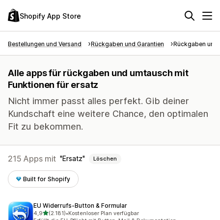
Shopify App Store
Bestellungen und Versand
Rückgaben und Garantien
Rückgaben und
Alle apps für rückgaben und umtausch mit
Funktionen für ersatz
Nicht immer passt alles perfekt. Gib deiner
Kundschaft eine weitere Chance, den optimalen
Fit zu bekommen.
215 Apps mit
Ersatz
Löschen
Built for Shopify
EU Widerrufs‑Button & Formular
von 5 Sternen
4,9
(2.181)
•
Kostenloser Plan verfügbar
2181 Rezensionen insgesamt