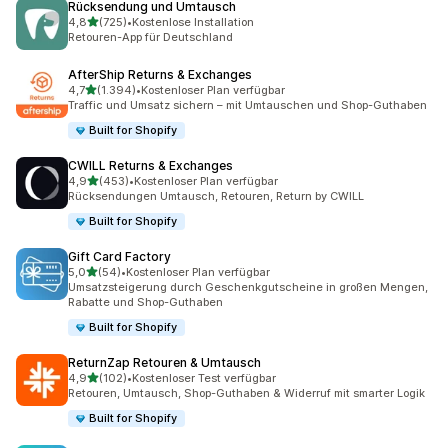
Rücksendung und Umtausch
von 5 Sternen
4,8
(725)
•
Kostenlose Installation
725 Rezensionen insgesamt
Retouren-App für Deutschland
AfterShip Returns & Exchanges
von 5 Sternen
4,7
(1.394)
•
Kostenloser Plan verfügbar
1394 Rezensionen insgesamt
Traffic und Umsatz sichern – mit Umtauschen und Shop-Guthaben
Built for Shopify
CWILL Returns & Exchanges
von 5 Sternen
4,9
(453)
•
Kostenloser Plan verfügbar
453 Rezensionen insgesamt
Rücksendungen Umtausch, Retouren, Return by CWILL
Built for Shopify
Gift Card Factory
von 5 Sternen
5,0
(54)
•
Kostenloser Plan verfügbar
54 Rezensionen insgesamt
Umsatzsteigerung durch Geschenkgutscheine in großen Mengen,
Rabatte und Shop-Guthaben
Built for Shopify
ReturnZap Retouren & Umtausch
von 5 Sternen
4,9
(102)
•
Kostenloser Test verfügbar
102 Rezensionen insgesamt
Retouren, Umtausch, Shop-Guthaben & Widerruf mit smarter Logik
Built for Shopify