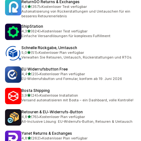
ReturnGO Returns & Exchanges
von 5 Sternen
4,8
(357)
•
Kostenloser Test verfügbar
357 Rezensionen insgesamt
Automatisierung von Rückerstattungen und Umtauschen für ein
besseres Retourenerlebnis
ShipStation
von 5 Sternen
4,3
(624)
•
Kostenloser Test verfügbar
624 Rezensionen insgesamt
Einfache Versandlösungen für komplexes Fulfillment
Schnelle Rückgabe, Umtausch
von 5 Sternen
5,0
(51)
•
Kostenloser Plan verfügbar
51 Rezensionen insgesamt
Verwalten Sie Retouren, Umtausch, Rückerstattungen und RTOs.
EU Widerrufsbutton Free
von 5 Sternen
4,4
(23)
•
Kostenloser Plan verfügbar
23 Rezensionen insgesamt
EU-Widerrufsbutton und Formular, konform ab 19. Juni 2026
Bosta Shipping
von 5 Sternen
3,9
(24)
•
Kostenlose Installation
24 Rezensionen insgesamt
Versand automatisieren mit Bosta – ein Dashboard, volle Kontrolle!
Retouren & EU‑Widerrufs‑Button
von 5 Sternen
4,8
(76)
•
Kostenloser Plan verfügbar
76 Rezensionen insgesamt
All-Inclusive Lösung: EU-Widerrufs-Button, Retouren & Umtausch
Yanet Returns & Exchanges
von 5 Sternen
4,8
(262)
•
Kostenloser Plan verfügbar
262 Rezensionen insgesamt