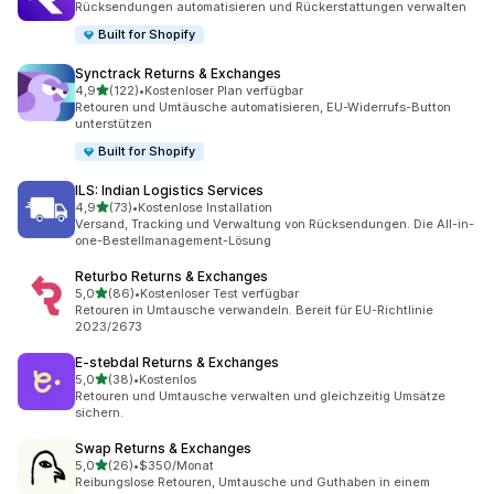
Rücksendungen automatisieren und Rückerstattungen verwalten
Built for Shopify
Synctrack Returns & Exchanges
von 5 Sternen
4,9
(122)
•
Kostenloser Plan verfügbar
122 Rezensionen insgesamt
Retouren und Umtäusche automatisieren, EU-Widerrufs-Button
unterstützen
Built for Shopify
ILS: Indian Logistics Services
von 5 Sternen
4,9
(73)
•
Kostenlose Installation
73 Rezensionen insgesamt
Versand, Tracking und Verwaltung von Rücksendungen. Die All-in-
one-Bestellmanagement-Lösung
Returbo Returns & Exchanges
von 5 Sternen
5,0
(86)
•
Kostenloser Test verfügbar
86 Rezensionen insgesamt
Retouren in Umtausche verwandeln. Bereit für EU-Richtlinie
2023/2673
E‑stebdal Returns & Exchanges
von 5 Sternen
5,0
(38)
•
Kostenlos
38 Rezensionen insgesamt
Retouren und Umtausche verwalten und gleichzeitig Umsätze
sichern.
Swap Returns & Exchanges
von 5 Sternen
5,0
(26)
•
$350/Monat
26 Rezensionen insgesamt
Reibungslose Retouren, Umtausche und Guthaben in einem