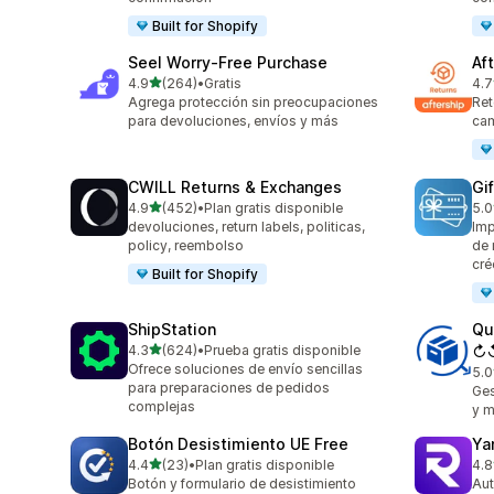
Built for Shopify
Seel Worry‑Free Purchase
Af
de 5 estrellas
4.9
(264)
•
Gratis
4.7
264 reseñas en total
139
Agrega protección sin preocupaciones
Ret
para devoluciones, envíos y más
cam
CWILL Returns & Exchanges
Gi
de 5 estrellas
4.9
(452)
•
Plan gratis disponible
5.0
452 reseñas en total
54 
devoluciones, return labels, politicas,
Imp
policy, reembolso
de 
cré
Built for Shopify
ShipStation
Qu
de 5 estrellas
4.3
(624)
•
Prueba gratis disponible
↻
624 reseñas en total
Ofrece soluciones de envío sencillas
5.0
51 
para preparaciones de pedidos
Ges
complejas
y m
Botón Desistimiento UE Free
Ya
de 5 estrellas
4.4
(23)
•
Plan gratis disponible
4.8
23 reseñas en total
262
Botón y formulario de desistimiento
Aut