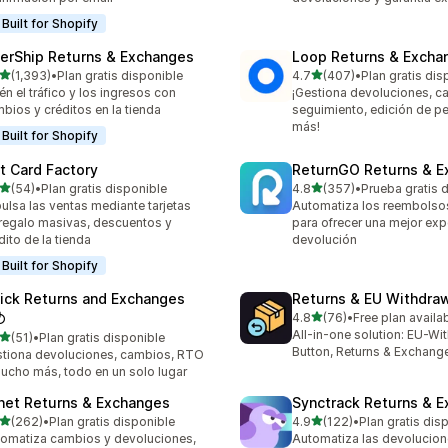
Built for Shopify
terShip Returns & Exchanges
Loop Returns & Excha
de 5 estrellas
de 5 estrellas
(1,393)
•
Plan gratis disponible
4.7
(407)
•
Plan gratis dis
3 reseñas en total
407 reseñas en total
én el tráfico y los ingresos con
¡Gestiona devoluciones, c
bios y créditos en la tienda
seguimiento, edición de p
más!
Built for Shopify
ft Card Factory
ReturnGO Returns & E
de 5 estrellas
de 5 estrellas
(54)
•
Plan gratis disponible
4.8
(357)
•
Prueba gratis 
reseñas en total
357 reseñas en total
ulsa las ventas mediante tarjetas
Automatiza los reembolso
regalo masivas, descuentos y
para ofrecer una mejor exp
dito de la tienda
devolución
Built for Shopify
ick Returns and Exchanges
Returns & EU Withdra
de 5 estrellas
↺
4.8
(76)
•
Free plan availa
76 reseñas en total
All-in-one solution: EU-Wi
de 5 estrellas
(51)
•
Plan gratis disponible
reseñas en total
Button, Returns & Exchang
tiona devoluciones, cambios, RTO
ucho más, todo en un solo lugar
net Returns & Exchanges
Synctrack Returns & 
de 5 estrellas
de 5 estrellas
(262)
•
Plan gratis disponible
4.9
(122)
•
Plan gratis dis
 reseñas en total
122 reseñas en total
omatiza cambios y devoluciones,
Automatiza las devolucion