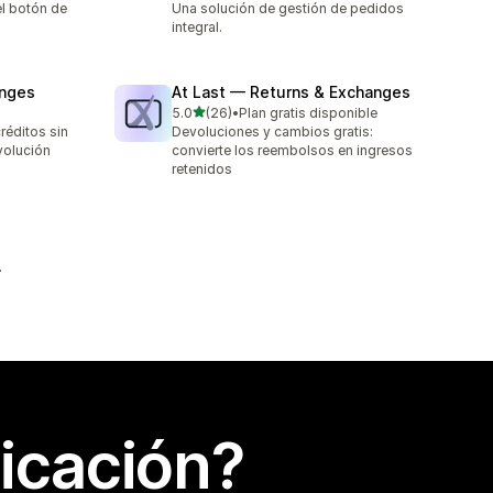
l botón de
Una solución de gestión de pedidos
integral.
anges
At Last — Returns & Exchanges
de 5 estrellas
5.0
(26)
•
Plan gratis disponible
26 reseñas en total
réditos sin
Devoluciones y cambios gratis:
volución
convierte los reembolsos en ingresos
retenidos
icación?