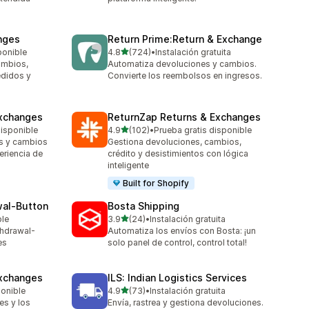
nges
Return Prime:Return & Exchange
de 5 estrellas
ponible
4.8
(724)
•
Instalación gratuita
724 reseñas en total
ambios,
Automatiza devoluciones y cambios.
edidos y
Convierte los reembolsos en ingresos.
xchanges
ReturnZap Returns & Exchanges
de 5 estrellas
disponible
4.9
(102)
•
Prueba gratis disponible
102 reseñas en total
s y cambios
Gestiona devoluciones, cambios,
eriencia de
crédito y desistimientos con lógica
inteligente
Built for Shopify
wal‑Button
Bosta Shipping
de 5 estrellas
ble
3.9
(24)
•
Instalación gratuita
24 reseñas en total
thdrawal-
Automatiza los envíos con Bosta: ¡un
es
solo panel de control, control total!
Exchanges
ILS: Indian Logistics Services
de 5 estrellas
ponible
4.9
(73)
•
Instalación gratuita
73 reseñas en total
es y los
Envía, rastrea y gestiona devoluciones.