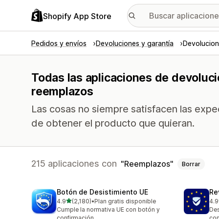
Shopify App Store
Pedidos y envíos
Devoluciones y garantía
Devolucion
Todas las aplicaciones de devoluc
reemplazos
Las cosas no siempre satisfacen las expec
de obtener el producto que quieran.
215 aplicaciones con
Reemplazos
Borrar
Botón de Desistimiento UE
Re
de 5 estrellas
4.9
(2,180)
•
Plan gratis disponible
4.9
2180 reseñas en total
485
Cumple la normativa UE con botón y
Des
confirmación
con