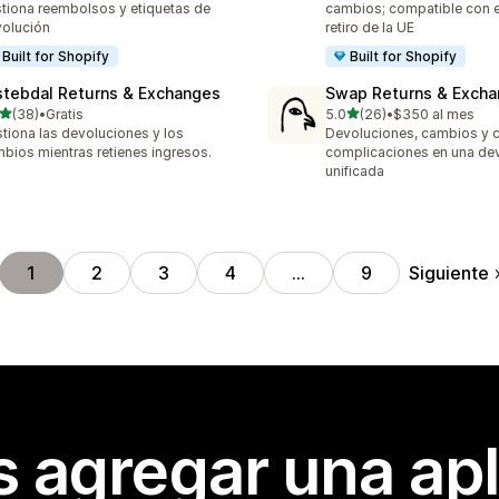
tiona reembolsos y etiquetas de
cambios; compatible con e
olución
retiro de la UE
Built for Shopify
Built for Shopify
stebdal Returns & Exchanges
Swap Returns & Exch
de 5 estrellas
de 5 estrellas
(38)
•
Gratis
5.0
(26)
•
$350 al mes
reseñas en total
26 reseñas en total
tiona las devoluciones y los
Devoluciones, cambios y c
bios mientras retienes ingresos.
complicaciones en una de
unificada
Siguiente
1
2
3
4
…
9
s agregar una apl