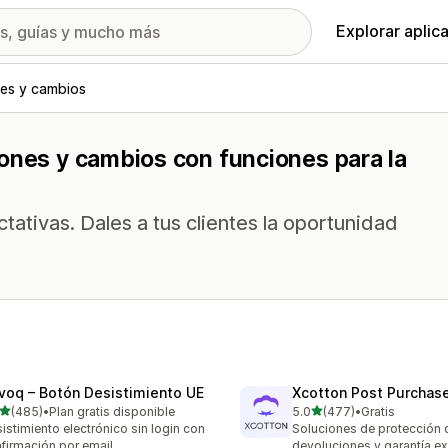
Explorar aplic
es y cambios
iones y cambios con funciones para la
tativas. Dales a tus clientes la oportunidad
voq – Botón Desistimiento UE
Xcotton Post Purchas
de 5 estrellas
de 5 estrellas
(485)
•
Plan gratis disponible
5.0
(477)
•
Gratis
 reseñas en total
477 reseñas en total
istimiento electrónico sin login con
Soluciones de protección 
firmación por email
devoluciones y garantía e