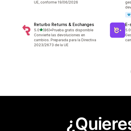
UE, conforme 19/06/2026
ges
dev
Returbo Returns & Exchanges
E‑
de 5 estrellas
5.0
(86)
•
Prueba gratis disponible
5.0
86 reseñas en total
38 
Convierte las devoluciones en
Ges
cambios. Preparada para la Directiva
cam
2023/2673 de la UE
¿Quiere