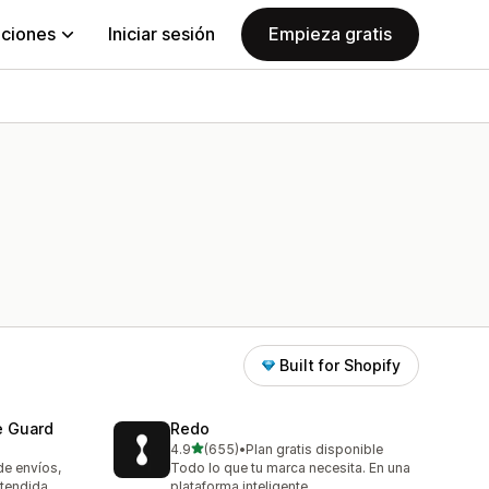
aciones
Iniciar sesión
Empieza gratis
Built for Shopify
e Guard
Redo
de 5 estrellas
4.9
(655)
•
Plan gratis disponible
655 reseñas en total
de envíos,
Todo lo que tu marca necesita. En una
xtendida
plataforma inteligente.