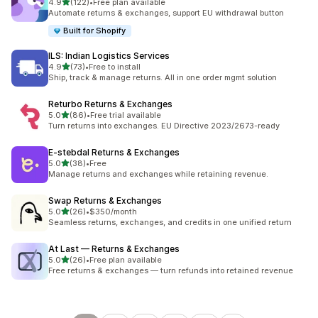
별 5개 중
4.9
(122)
•
Free plan available
총 리뷰 122개
Automate returns & exchanges, support EU withdrawal button
Built for Shopify
ILS: Indian Logistics Services
별 5개 중
4.9
(73)
•
Free to install
총 리뷰 73개
Ship, track & manage returns. All in one order mgmt solution
Returbo Returns & Exchanges
별 5개 중
5.0
(86)
•
Free trial available
총 리뷰 86개
Turn returns into exchanges. EU Directive 2023/2673-ready
E‑stebdal Returns & Exchanges
별 5개 중
5.0
(38)
•
Free
총 리뷰 38개
Manage returns and exchanges while retaining revenue.
Swap Returns & Exchanges
별 5개 중
5.0
(26)
•
$350/month
총 리뷰 26개
Seamless returns, exchanges, and credits in one unified return
At Last — Returns & Exchanges
별 5개 중
5.0
(26)
•
Free plan available
총 리뷰 26개
Free returns & exchanges — turn refunds into retained revenue