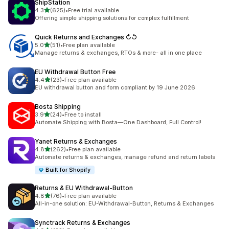
ShipStation
별 5개 중
4.3
(625)
•
Free trial available
총 리뷰 625개
Offering simple shipping solutions for complex fulfillment
Quick Returns and Exchanges ↻↺
별 5개 중
5.0
(51)
•
Free plan available
총 리뷰 51개
Manage returns & exchanges, RTOs & more- all in one place
EU Withdrawal Button Free
별 5개 중
4.4
(23)
•
Free plan available
총 리뷰 23개
EU withdrawal button and form compliant by 19 June 2026
Bosta Shipping
별 5개 중
3.9
(24)
•
Free to install
총 리뷰 24개
Automate Shipping with Bosta—One Dashboard, Full Control!
Yanet Returns & Exchanges
별 5개 중
4.8
(262)
•
Free plan available
총 리뷰 262개
Automate returns & exchanges, manage refund and return labels
Built for Shopify
Returns & EU Withdrawal‑Button
별 5개 중
4.8
(76)
•
Free plan available
총 리뷰 76개
All-in-one solution: EU-Withdrawal-Button, Returns & Exchanges
Synctrack Returns & Exchanges