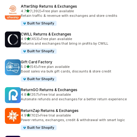
AfterShip Returns & Exchanges
별 5개 중
4.7
(1,392)
•
Free plan available
총 리뷰 1392개
Retain traffic & revenue with exchanges and store credits
Built for Shopify
CWILL Returns & Exchanges
별 5개 중
4.9
(453)
•
Free plan available
총 리뷰 453개
Returns and exchanges that bring in profits by CWILL
Built for Shopify
Gift Card Factory
별 5개 중
5.0
(54)
•
Free plan available
총 리뷰 54개
Boost sales via bulk gift cards, discounts & store credit
Built for Shopify
ReturnGO Returns & Exchanges
별 5개 중
4.8
(357)
•
Free trial available
총 리뷰 357개
Automate refunds and exchanges for a better return experience
ReturnZap Returns & Exchanges
별 5개 중
4.9
(102)
•
Free trial available
총 리뷰 102개
Power returns, exchanges, credit & withdrawal with smart logic
Built for Shopify