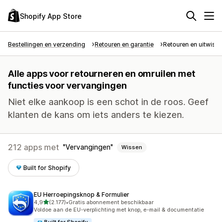
Shopify App Store
Bestellingen en verzending
Retouren en garantie
Retouren en uitwiss
Alle apps voor retourneren en omruilen met
functies voor vervangingen
Niet elke aankoop is een schot in de roos. Geef
klanten de kans om iets anders te kiezen.
212 apps met
Vervangingen
Wissen
Built for Shopify
EU Herroepingsknop & Formulier
van 5 sterren
4,9
(2.177)
•
Gratis abonnement beschikbaar
2177 recensies in totaal
Voldoe aan de EU-verplichting met knop, e-mail & documentatie