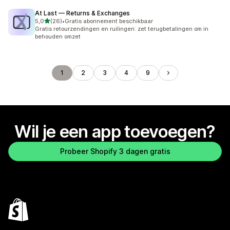
At Last — Returns & Exchanges
van 5 sterren
5,0
(26)
•
Gratis abonnement beschikbaar
26 recensies in totaal
Gratis retourzendingen en ruilingen: zet terugbetalingen om in
behouden omzet
1
2
3
4
9
Wil je een app toevoegen?
Probeer Shopify 3 dagen gratis