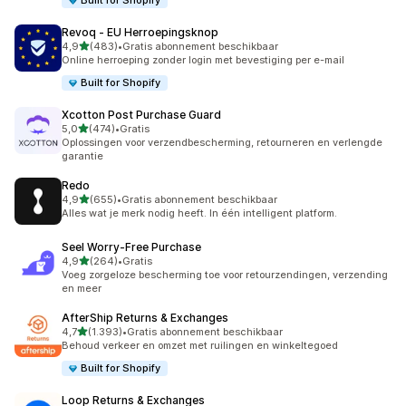
Built for Shopify
Revoq ‑ EU Herroepingsknop
van 5 sterren
4,9
(483)
•
Gratis abonnement beschikbaar
483 recensies in totaal
Online herroeping zonder login met bevestiging per e-mail
Built for Shopify
Xcotton Post Purchase Guard
van 5 sterren
5,0
(474)
•
Gratis
474 recensies in totaal
Oplossingen voor verzendbescherming, retourneren en verlengde
garantie
Redo
van 5 sterren
4,9
(655)
•
Gratis abonnement beschikbaar
655 recensies in totaal
Alles wat je merk nodig heeft. In één intelligent platform.
Seel Worry‑Free Purchase
van 5 sterren
4,9
(264)
•
Gratis
264 recensies in totaal
Voeg zorgeloze bescherming toe voor retourzendingen, verzending
en meer
AfterShip Returns & Exchanges
van 5 sterren
4,7
(1.393)
•
Gratis abonnement beschikbaar
1393 recensies in totaal
Behoud verkeer en omzet met ruilingen en winkeltegoed
Built for Shopify
Loop Returns & Exchanges