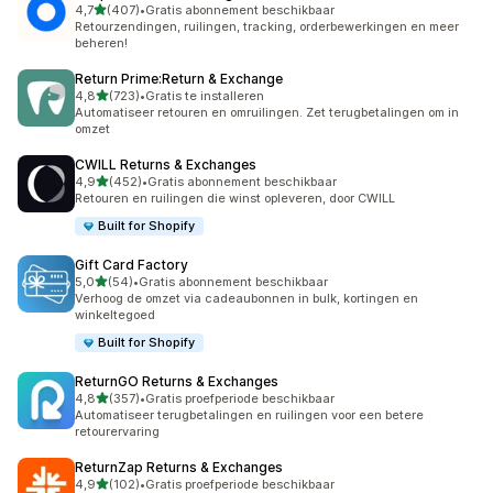
van 5 sterren
4,7
(407)
•
Gratis abonnement beschikbaar
407 recensies in totaal
Retourzendingen, ruilingen, tracking, orderbewerkingen en meer
beheren!
Return Prime:Return & Exchange
van 5 sterren
4,8
(723)
•
Gratis te installeren
723 recensies in totaal
Automatiseer retouren en omruilingen. Zet terugbetalingen om in
omzet
CWILL Returns & Exchanges
van 5 sterren
4,9
(452)
•
Gratis abonnement beschikbaar
452 recensies in totaal
Retouren en ruilingen die winst opleveren, door CWILL
Built for Shopify
Gift Card Factory
van 5 sterren
5,0
(54)
•
Gratis abonnement beschikbaar
54 recensies in totaal
Verhoog de omzet via cadeaubonnen in bulk, kortingen en
winkeltegoed
Built for Shopify
ReturnGO Returns & Exchanges
van 5 sterren
4,8
(357)
•
Gratis proefperiode beschikbaar
357 recensies in totaal
Automatiseer terugbetalingen en ruilingen voor een betere
retourervaring
ReturnZap Returns & Exchanges
van 5 sterren
4,9
(102)
•
Gratis proefperiode beschikbaar
102 recensies in totaal