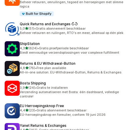
Beheer retouren, omruilingen, tegoed en herroepingen met slimme
logica
Built for Shopify
Quick Returns and Exchanges ↻↺
van 5 sterren
5,0
(51)
•
Gratis abonnement beschikbaar
51 recensies in totaal
Beheer retouren en ruilingen, RTO's en meer, allemaal op één plek
ShipStation
van 5 sterren
4,3
(624)
•
Gratis proefperiode beschikbaar
624 recensies in totaal
Biedt eenvoudige verzendoplossingen voor complexe fulfillment
Returns & EU Withdrawal‑Button
van 5 sterren
4,8
(76)
•
Free plan available
76 recensies in totaal
All-in-one solution: EU-Withdrawal-Button, Returns & Exchanges
Bosta Shipping
van 5 sterren
3,9
(24)
•
Gratis te installeren
24 recensies in totaal
Verzending automatiseren met Bosta: één dashboard, volledige
controle!
EU Herroepingsknop Free
van 5 sterren
4,4
(23)
•
Gratis abonnement beschikbaar
23 recensies in totaal
EU-herroepingsknop en formulier, conform 19 juni 2026
Yanet Returns & Exchanges
van 5 sterren