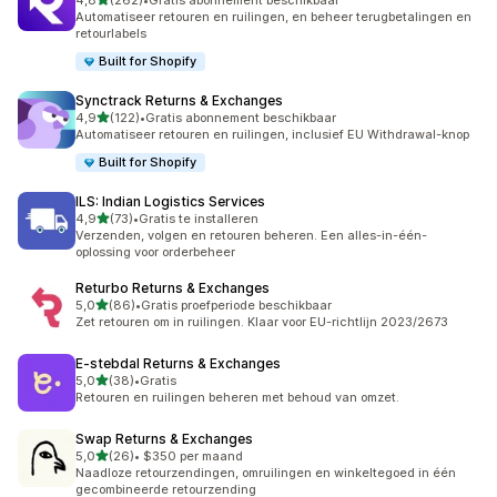
4,8
(262)
•
Gratis abonnement beschikbaar
262 recensies in totaal
Automatiseer retouren en ruilingen, en beheer terugbetalingen en
retourlabels
Built for Shopify
Synctrack Returns & Exchanges
van 5 sterren
4,9
(122)
•
Gratis abonnement beschikbaar
122 recensies in totaal
Automatiseer retouren en ruilingen, inclusief EU Withdrawal-knop
Built for Shopify
ILS: Indian Logistics Services
van 5 sterren
4,9
(73)
•
Gratis te installeren
73 recensies in totaal
Verzenden, volgen en retouren beheren. Een alles-in-één-
oplossing voor orderbeheer
Returbo Returns & Exchanges
van 5 sterren
5,0
(86)
•
Gratis proefperiode beschikbaar
86 recensies in totaal
Zet retouren om in ruilingen. Klaar voor EU-richtlijn 2023/2673
E‑stebdal Returns & Exchanges
van 5 sterren
5,0
(38)
•
Gratis
38 recensies in totaal
Retouren en ruilingen beheren met behoud van omzet.
Swap Returns & Exchanges
van 5 sterren
5,0
(26)
•
$350 per maand
26 recensies in totaal
Naadloze retourzendingen, omruilingen en winkeltegoed in één
gecombineerde retourzending