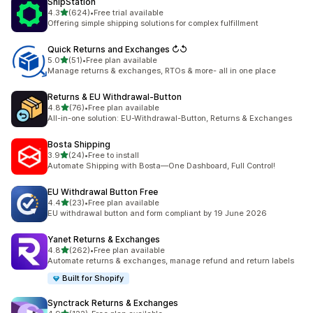
ShipStation
เต็ม 5 ดาว
4.3
(624)
•
Free trial available
ทั้งหมด 624 รีวิว
Offering simple shipping solutions for complex fulfillment
Quick Returns and Exchanges ↻↺
เต็ม 5 ดาว
5.0
(51)
•
Free plan available
ทั้งหมด 51 รีวิว
Manage returns & exchanges, RTOs & more- all in one place
Returns & EU Withdrawal‑Button
เต็ม 5 ดาว
4.8
(76)
•
Free plan available
ทั้งหมด 76 รีวิว
All-in-one solution: EU-Withdrawal-Button, Returns & Exchanges
Bosta Shipping
เต็ม 5 ดาว
3.9
(24)
•
Free to install
ทั้งหมด 24 รีวิว
Automate Shipping with Bosta—One Dashboard, Full Control!
EU Withdrawal Button Free
เต็ม 5 ดาว
4.4
(23)
•
Free plan available
ทั้งหมด 23 รีวิว
EU withdrawal button and form compliant by 19 June 2026
Yanet Returns & Exchanges
เต็ม 5 ดาว
4.8
(262)
•
Free plan available
ทั้งหมด 262 รีวิว
Automate returns & exchanges, manage refund and return labels
Built for Shopify
Synctrack Returns & Exchanges