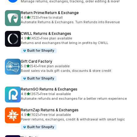
Manage returns, exchanges, tracking, order editing & more!
Return Prime:Return & Exchange
เต็ม 5 ดาว
4.8
(723)
•
Free to install
ทั้งหมด 723 รีวิว
Automate Returns & Exchanges. Turn Refunds into Revenue
CWILL Returns & Exchanges
เต็ม 5 ดาว
4.9
(452)
•
Free plan available
ทั้งหมด 452 รีวิว
Returns and exchanges that bring in profits by CWILL
Built for Shopify
Gift Card Factory
เต็ม 5 ดาว
5.0
(54)
•
Free plan available
ทั้งหมด 54 รีวิว
Boost sales via bulk gift cards, discounts & store credit
Built for Shopify
ReturnGO Returns & Exchanges
เต็ม 5 ดาว
4.8
(357)
•
Free trial available
ทั้งหมด 357 รีวิว
Automate refunds and exchanges for a better return experience
ReturnZap Returns & Exchanges
เต็ม 5 ดาว
4.9
(102)
•
Free trial available
ทั้งหมด 102 รีวิว
Power returns, exchanges, credit & withdrawal with smart logic
Built for Shopify