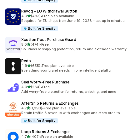
Built for Shopify
Revoq ‑ EU Withdrawal Button
เต็ม 5 ดาว
4.9
(483)
•
Free plan available
ทั้งหมด 483 รีวิว
Required for EU shops from June 19, 2026 – set up in minutes.
Built for Shopify
Xcotton Post Purchase Guard
เต็ม 5 ดาว
5.0
(474)
•
Free
ทั้งหมด 474 รีวิว
Solutions of shipping protection, return and extended warranty
Redo
เต็ม 5 ดาว
4.9
(655)
•
Free plan available
ทั้งหมด 655 รีวิว
Everything your brand needs. In one intelligent platform.
Seel Worry‑Free Purchase
เต็ม 5 ดาว
4.9
(264)
•
Free
ทั้งหมด 264 รีวิว
Add worry-free protection for returns, shipping, and more
AfterShip Returns & Exchanges
เต็ม 5 ดาว
4.7
(1,393)
•
Free plan available
ทั้งหมด 1393 รีวิว
Retain traffic & revenue with exchanges and store credits
Built for Shopify
Loop Returns & Exchanges
เต็ม 5 ดาว
4.7
(407)
•
Free plan available
ทั้งหมด 407 รีวิว