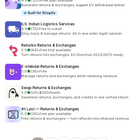
เต็ม 5 ดาว
4.9
(122)
•
Free plan available
ทั้งหมด 122 รีวิว
Automate returns & exchanges, support EU withdrawal button
Built for Shopify
ILS: Indian Logistics Services
เต็ม 5 ดาว
4.9
(73)
•
Free to install
ทั้งหมด 73 รีวิว
Ship, track & manage returns. All in one order mgmt solution
Returbo Returns & Exchanges
เต็ม 5 ดาว
5.0
(86)
•
Free trial available
ทั้งหมด 86 รีวิว
Turn returns into exchanges. EU Directive 2023/2673-ready
E‑stebdal Returns & Exchanges
เต็ม 5 ดาว
5.0
(38)
•
Free
ทั้งหมด 38 รีวิว
Manage returns and exchanges while retaining revenue.
Swap Returns & Exchanges
เต็ม 5 ดาว
5.0
(26)
•
$350/month
ทั้งหมด 26 รีวิว
Seamless returns, exchanges, and credits in one unified return
At Last — Returns & Exchanges
เต็ม 5 ดาว
5.0
(26)
•
Free plan available
ทั้งหมด 26 รีวิว
Free returns & exchanges — turn refunds into retained revenue