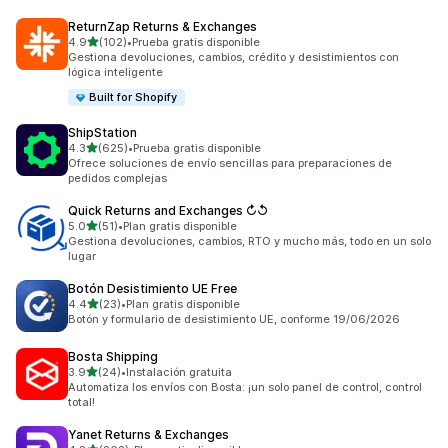
ReturnZap Returns & Exchanges
de 5 estrellas
4.9
(102)
•
Prueba gratis disponible
102 reseñas en total
Gestiona devoluciones, cambios, crédito y desistimientos con
lógica inteligente
Built for Shopify
ShipStation
de 5 estrellas
4.3
(625)
•
Prueba gratis disponible
625 reseñas en total
Ofrece soluciones de envío sencillas para preparaciones de
pedidos complejas
Quick Returns and Exchanges ↻↺
de 5 estrellas
5.0
(51)
•
Plan gratis disponible
51 reseñas en total
Gestiona devoluciones, cambios, RTO y mucho más, todo en un solo
lugar
Botón Desistimiento UE Free
de 5 estrellas
4.4
(23)
•
Plan gratis disponible
23 reseñas en total
Botón y formulario de desistimiento UE, conforme 19/06/2026
Bosta Shipping
de 5 estrellas
3.9
(24)
•
Instalación gratuita
24 reseñas en total
Automatiza los envíos con Bosta: ¡un solo panel de control, control
total!
Yanet Returns & Exchanges