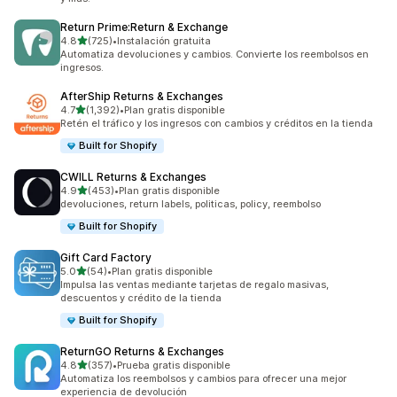
Return Prime:Return & Exchange
de 5 estrellas
4.8
(725)
•
Instalación gratuita
725 reseñas en total
Automatiza devoluciones y cambios. Convierte los reembolsos en
ingresos.
AfterShip Returns & Exchanges
de 5 estrellas
4.7
(1,392)
•
Plan gratis disponible
1392 reseñas en total
Retén el tráfico y los ingresos con cambios y créditos en la tienda
Built for Shopify
CWILL Returns & Exchanges
de 5 estrellas
4.9
(453)
•
Plan gratis disponible
453 reseñas en total
devoluciones, return labels, politicas, policy, reembolso
Built for Shopify
Gift Card Factory
de 5 estrellas
5.0
(54)
•
Plan gratis disponible
54 reseñas en total
Impulsa las ventas mediante tarjetas de regalo masivas,
descuentos y crédito de la tienda
Built for Shopify
ReturnGO Returns & Exchanges
de 5 estrellas
4.8
(357)
•
Prueba gratis disponible
357 reseñas en total
Automatiza los reembolsos y cambios para ofrecer una mejor
experiencia de devolución