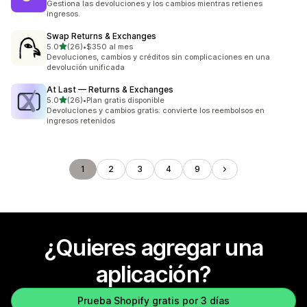
Gestiona las devoluciones y los cambios mientras retienes
ingresos.
Swap Returns & Exchanges
de 5 estrellas
5.0
(26)
•
$350 al mes
26 reseñas en total
Devoluciones, cambios y créditos sin complicaciones en una
devolución unificada
At Last — Returns & Exchanges
de 5 estrellas
5.0
(26)
•
Plan gratis disponible
26 reseñas en total
Devoluciones y cambios gratis: convierte los reembolsos en
ingresos retenidos
1
2
3
4
9
¿Quieres agregar una
aplicación?
Prueba Shopify gratis por 3 días