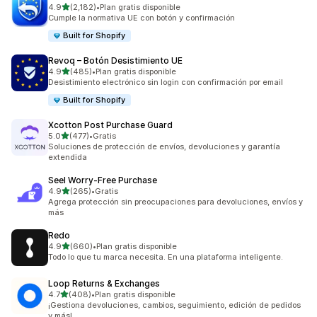
de 5 estrellas
4.9
(2,182)
•
Plan gratis disponible
2182 reseñas en total
Cumple la normativa UE con botón y confirmación
Built for Shopify
Revoq – Botón Desistimiento UE
de 5 estrellas
4.9
(485)
•
Plan gratis disponible
485 reseñas en total
Desistimiento electrónico sin login con confirmación por email
Built for Shopify
Xcotton Post Purchase Guard
de 5 estrellas
5.0
(477)
•
Gratis
477 reseñas en total
Soluciones de protección de envíos, devoluciones y garantía
extendida
Seel Worry‑Free Purchase
de 5 estrellas
4.9
(265)
•
Gratis
265 reseñas en total
Agrega protección sin preocupaciones para devoluciones, envíos y
más
Redo
de 5 estrellas
4.9
(660)
•
Plan gratis disponible
660 reseñas en total
Todo lo que tu marca necesita. En una plataforma inteligente.
Loop Returns & Exchanges
de 5 estrellas
4.7
(408)
•
Plan gratis disponible
408 reseñas en total
¡Gestiona devoluciones, cambios, seguimiento, edición de pedidos
y más!