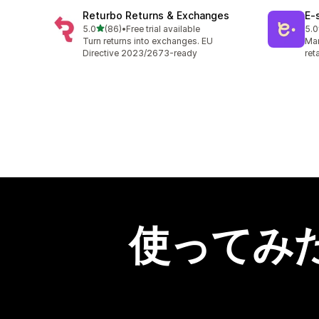
Returbo Returns & Exchanges
E‑
5つ星中
5.0
(86)
•
Free trial available
5.0
合計レビュー数：86件
合
Turn returns into exchanges. EU
Man
Directive 2023/2673-ready
ret
使ってみ