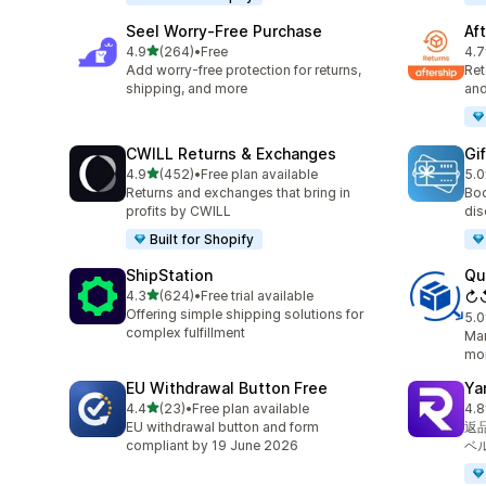
Seel Worry‑Free Purchase
Af
5つ星中
4.9
(264)
•
Free
4.7
合計レビュー数：264件
合
Add worry-free protection for returns,
Ret
shipping, and more
and
CWILL Returns & Exchanges
Gi
5つ星中
4.9
(452)
•
Free plan available
5.0
合計レビュー数：452件
合
Returns and exchanges that bring in
Boo
profits by CWILL
dis
Built for Shopify
ShipStation
Qu
5つ星中
4.3
(624)
•
Free trial available
↻
合計レビュー数：624件
Offering simple shipping solutions for
5.0
合
complex fulfillment
Man
mor
EU Withdrawal Button Free
Ya
5つ星中
4.4
(23)
•
Free plan available
4.8
合計レビュー数：23件
合
EU withdrawal button and form
返
compliant by 19 June 2026
ベ