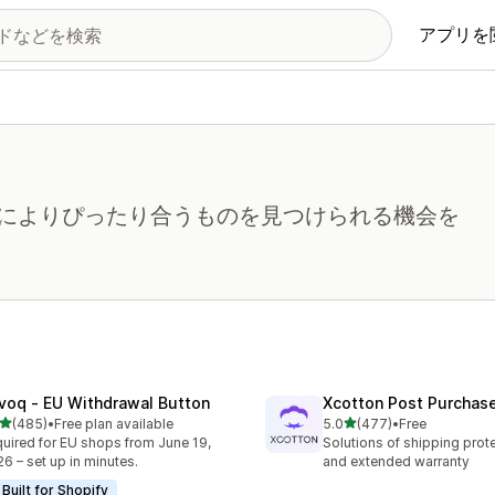
アプリを
によりぴったり合うものを見つけられる機会を
voq ‑ EU Withdrawal Button
Xcotton Post Purchas
5つ星中
5つ星中
(485)
•
Free plan available
5.0
(477)
•
Free
計レビュー数：485件
合計レビュー数：477件
uired for EU shops from June 19,
Solutions of shipping prote
6 – set up in minutes.
and extended warranty
Built for Shopify