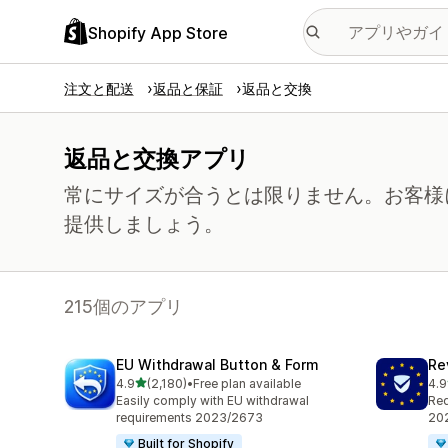
Shopify App Store
注文と配送
返品と保証
返品と交換
返品と交換アプリ
常にサイズが合うとは限りません。お客様
提供しましょう。
215個のアプリ
EU Withdrawal Button & Form
Re
5つ星中
4.9
(2,180)
•
Free plan available
4.9
合計レビュー数：2180件
合
Easily comply with EU withdrawal
Req
requirements 2023/2673
202
Built for Shopify