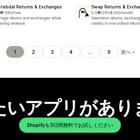
stebdal Returns & Exchanges
Swap Returns & Exch
5つ星中
5つ星中
(38)
•
Free
5.0
(26)
•
$350/month
計レビュー数：38件
合計レビュー数：26件
age returns and exchanges while
Seamless returns, exchang
aining revenue.
credits in one unified return
次へ
1
2
3
4
…
9
たいアプリがあり
Shopifyを3日間無料でお試しください