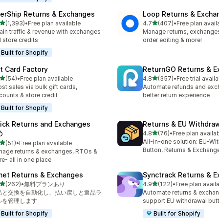
terShip Returns & Exchanges
Loop Returns & Excha
5つ星中
5つ星中
(1,393)
•
Free plan available
4.7
(407)
•
Free plan avail
計レビュー数：1393件
合計レビュー数：407件
ain traffic & revenue with exchanges
Manage returns, exchanges,
 store credits
order editing & more!
Built for Shopify
ft Card Factory
ReturnGO Returns & E
5つ星中
5つ星中
(54)
•
Free plan available
4.8
(357)
•
Free trial avail
計レビュー数：54件
合計レビュー数：357件
st sales via bulk gift cards,
Automate refunds and exc
counts & store credit
better return experience
Built for Shopify
ick Returns and Exchanges
Returns & EU Withdra
5つ星中
↺
4.8
(76)
•
Free plan availa
合計レビュー数：76件
All-in-one solution: EU-Wi
5つ星中
(51)
•
Free plan available
計レビュー数：51件
Button, Returns & Exchang
age returns & exchanges, RTOs &
e- all in one place
net Returns & Exchanges
Synctrack Returns & 
5つ星中
5つ星中
(262)
•
無料プランあり
4.9
(122)
•
Free plan avail
計レビュー数：262件
合計レビュー数：122件
品と交換を自動化し、払い戻しと返品ラ
Automate returns & excha
ルを管理します
support EU withdrawal but
Built for Shopify
Built for Shopify