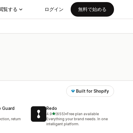
閲覧する
ログイン
無料で始める
Built for Shopify
e Guard
Redo
5つ星中
4.9
(655)
•
Free plan available
合計レビュー数：655件
ction, return
Everything your brand needs. In one
intelligent platform.