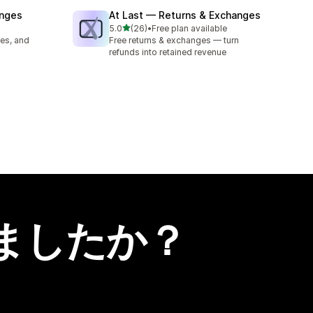
anges
At Last — Returns & Exchanges
5つ星中
5.0
(26)
•
Free plan available
合計レビュー数：26件
es, and
Free returns & exchanges — turn
refunds into retained revenue
ましたか？