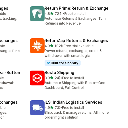
nges
Return Prime:Return & Exchange
5つ星中
able
4.8
(724)
•
Free to install
合計レビュー数：724件
 tracking,
Automate Returns & Exchanges. Turn
Refunds into Revenue
xchanges
ReturnZap Returns & Exchanges
5つ星中
able
4.9
(102)
•
Free trial available
合計レビュー数：102件
hanges for a
Power returns, exchanges, credit &
withdrawal with smart logic
Built for Shopify
wal‑Button
Bosta Shipping
5つ星中
ble
3.9
(24)
•
Free to install
合計レビュー数：24件
thdrawal-
Automate Shipping with Bosta—One
es
Dashboard, Full Control!
Exchanges
ILS: Indian Logistics Services
5つ星中
able
4.9
(73)
•
Free to install
合計レビュー数：73件
nges,
Ship, track & manage returns. All in one
ton
order mgmt solution