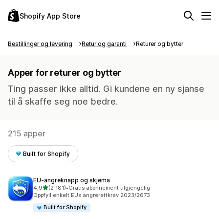
Shopify App Store
Bestillinger og levering
Retur og garanti
Returer og bytter
Apper for returer og bytter
Ting passer ikke alltid. Gi kundene en ny sjanse
til å skaffe seg noe bedre.
215 apper
Built for Shopify
EU‑angreknapp og skjema
av 5 stjerner
4,9
(2 181)
•
Gratis abonnement tilgjengelig
Totalt 2181 omtaler
Oppfyll enkelt EUs angrerettkrav 2023/2673
Built for Shopify