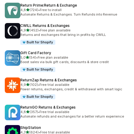
Return Prime:Return & Exchange
av 5 stjerner
4,8
(724)
•
Free to install
Totalt 724 omtaler
Automate Returns & Exchanges. Turn Refunds into Revenue
CWILL Returns & Exchanges
av 5 stjerner
4,9
(452)
•
Free plan available
Totalt 452 omtaler
Returns and exchanges that bring in profits by CWILL
Built for Shopify
Gift Card Factory
av 5 stjerner
5,0
(54)
•
Free plan available
Totalt 54 omtaler
Boost sales via bulk gift cards, discounts & store credit
Built for Shopify
ReturnZap Returns & Exchanges
av 5 stjerner
4,9
(102)
•
Free trial available
Totalt 102 omtaler
Power returns, exchanges, credit & withdrawal with smart logic
Built for Shopify
ReturnGO Returns & Exchanges
av 5 stjerner
4,8
(357)
•
Free trial available
Totalt 357 omtaler
Automate refunds and exchanges for a better return experience
ShipStation
av 5 stjerner
4,3
(624)
•
Free trial available