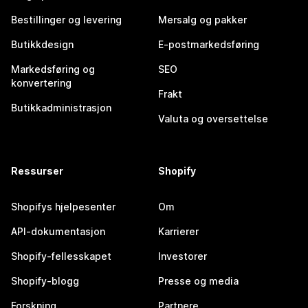
Bestillinger og levering
Mersalg og pakker
Butikkdesign
E-postmarkedsføring
Markedsføring og
SEO
konvertering
Frakt
Butikkadministrasjon
Valuta og oversettelse
Ressurser
Shopify
Shopifys hjelpesenter
Om
API-dokumentasjon
Karrierer
Shopify-fellesskapet
Investorer
Shopify-blogg
Presse og media
Forskning
Partnere