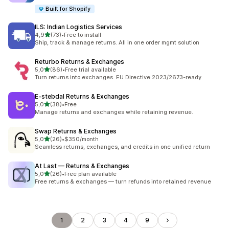
Built for Shopify
ILS: Indian Logistics Services
av 5 stjerner
4,9
(73)
•
Free to install
Totalt 73 omtaler
Ship, track & manage returns. All in one order mgmt solution
Returbo Returns & Exchanges
av 5 stjerner
5,0
(86)
•
Free trial available
Totalt 86 omtaler
Turn returns into exchanges. EU Directive 2023/2673-ready
E‑stebdal Returns & Exchanges
av 5 stjerner
5,0
(38)
•
Free
Totalt 38 omtaler
Manage returns and exchanges while retaining revenue.
Swap Returns & Exchanges
av 5 stjerner
5,0
(26)
•
$350/month
Totalt 26 omtaler
Seamless returns, exchanges, and credits in one unified return
At Last — Returns & Exchanges
av 5 stjerner
5,0
(26)
•
Free plan available
Totalt 26 omtaler
Free returns & exchanges — turn refunds into retained revenue
1
2
3
4
9