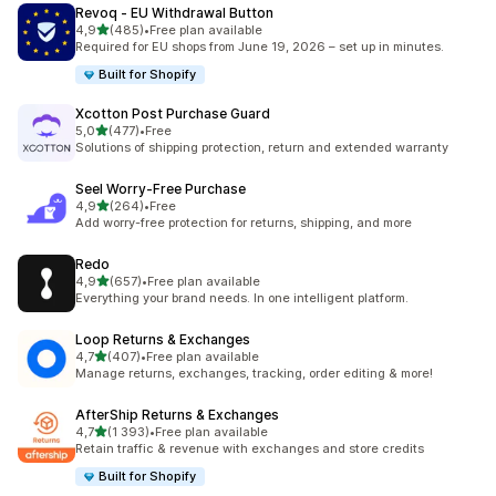
Revoq ‑ EU Withdrawal Button
av 5 stjerner
4,9
(485)
•
Free plan available
Totalt 485 omtaler
Required for EU shops from June 19, 2026 – set up in minutes.
Built for Shopify
Xcotton Post Purchase Guard
av 5 stjerner
5,0
(477)
•
Free
Totalt 477 omtaler
Solutions of shipping protection, return and extended warranty
Seel Worry‑Free Purchase
av 5 stjerner
4,9
(264)
•
Free
Totalt 264 omtaler
Add worry-free protection for returns, shipping, and more
Redo
av 5 stjerner
4,9
(657)
•
Free plan available
Totalt 657 omtaler
Everything your brand needs. In one intelligent platform.
Loop Returns & Exchanges
av 5 stjerner
4,7
(407)
•
Free plan available
Totalt 407 omtaler
Manage returns, exchanges, tracking, order editing & more!
AfterShip Returns & Exchanges
av 5 stjerner
4,7
(1 393)
•
Free plan available
Totalt 1393 omtaler
Retain traffic & revenue with exchanges and store credits
Built for Shopify