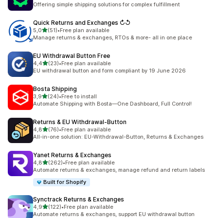
Totalt 624 omtaler
Offering simple shipping solutions for complex fulfillment
Quick Returns and Exchanges ↻↺
av 5 stjerner
5,0
(51)
•
Free plan available
Totalt 51 omtaler
Manage returns & exchanges, RTOs & more- all in one place
EU Withdrawal Button Free
av 5 stjerner
4,4
(23)
•
Free plan available
Totalt 23 omtaler
EU withdrawal button and form compliant by 19 June 2026
Bosta Shipping
av 5 stjerner
3,9
(24)
•
Free to install
Totalt 24 omtaler
Automate Shipping with Bosta—One Dashboard, Full Control!
Returns & EU Withdrawal‑Button
av 5 stjerner
4,8
(76)
•
Free plan available
Totalt 76 omtaler
All-in-one solution: EU-Withdrawal-Button, Returns & Exchanges
Yanet Returns & Exchanges
av 5 stjerner
4,8
(262)
•
Free plan available
Totalt 262 omtaler
Automate returns & exchanges, manage refund and return labels
Built for Shopify
Synctrack Returns & Exchanges
av 5 stjerner
4,9
(122)
•
Free plan available
Totalt 122 omtaler
Automate returns & exchanges, support EU withdrawal button