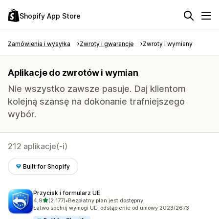
Shopify App Store
Zamówienia i wysyłka
Zwroty i gwarancje
Zwroty i wymiany
Aplikacje do zwrotów i wymian
Nie wszystko zawsze pasuje. Daj klientom
kolejną szansę na dokonanie trafniejszego
wybór.
212 aplikacje(-i)
Built for Shopify
Przycisk i formularz UE
na 5 gwiazdek
4,9
(2 177)
•
Bezpłatny plan jest dostępny
Łączna liczba recenzji: 2177
Łatwo spełnij wymogi UE: odstąpienie od umowy 2023/2673