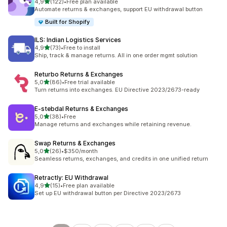
na 5 gwiazdek
4,9
(122)
•
Free plan available
Łączna liczba recenzji: 122
Automate returns & exchanges, support EU withdrawal button
Built for Shopify
ILS: Indian Logistics Services
na 5 gwiazdek
4,9
(73)
•
Free to install
Łączna liczba recenzji: 73
Ship, track & manage returns. All in one order mgmt solution
Returbo Returns & Exchanges
na 5 gwiazdek
5,0
(86)
•
Free trial available
Łączna liczba recenzji: 86
Turn returns into exchanges. EU Directive 2023/2673-ready
E‑stebdal Returns & Exchanges
na 5 gwiazdek
5,0
(38)
•
Free
Łączna liczba recenzji: 38
Manage returns and exchanges while retaining revenue.
Swap Returns & Exchanges
na 5 gwiazdek
5,0
(26)
•
$350/month
Łączna liczba recenzji: 26
Seamless returns, exchanges, and credits in one unified return
Retractly: EU Withdrawal
na 5 gwiazdek
4,9
(15)
•
Free plan available
Łączna liczba recenzji: 15
Set up EU withdrawal button per Directive 2023/2673