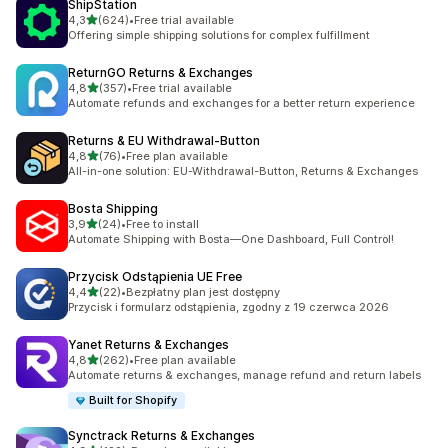
ShipStation
na 5 gwiazdek
4,3
(624)
•
Free trial available
Łączna liczba recenzji: 624
Offering simple shipping solutions for complex fulfillment
ReturnGO Returns & Exchanges
na 5 gwiazdek
4,8
(357)
•
Free trial available
Łączna liczba recenzji: 357
Automate refunds and exchanges for a better return experience
Returns & EU Withdrawal‑Button
na 5 gwiazdek
4,8
(76)
•
Free plan available
Łączna liczba recenzji: 76
All-in-one solution: EU-Withdrawal-Button, Returns & Exchanges
Bosta Shipping
na 5 gwiazdek
3,9
(24)
•
Free to install
Łączna liczba recenzji: 24
Automate Shipping with Bosta—One Dashboard, Full Control!
Przycisk Odstąpienia UE Free
na 5 gwiazdek
4,4
(22)
•
Bezpłatny plan jest dostępny
Łączna liczba recenzji: 22
Przycisk i formularz odstąpienia, zgodny z 19 czerwca 2026
Yanet Returns & Exchanges
na 5 gwiazdek
4,8
(262)
•
Free plan available
Łączna liczba recenzji: 262
Automate returns & exchanges, manage refund and return labels
Built for Shopify
Synctrack Returns & Exchanges