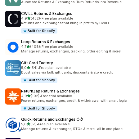
Automate Returns & Exchanges. Turn Refunds into Revenue
CWILL Returns & Exchanges
na 5 gwiazdek
4,9
(452)
•
Free plan available
Łączna liczba recenzji: 452
Returns and exchanges that bring in profits by CWILL
Built for Shopify
Loop Returns & Exchanges
na 5 gwiazdek
4,7
(408)
•
Free plan available
Łączna liczba recenzji: 408
Manage returns, exchanges, tracking, order editing & more!
Gift Card Factory
na 5 gwiazdek
5,0
(54)
•
Free plan available
Łączna liczba recenzji: 54
Boost sales via bulk gift cards, discounts & store credit
Built for Shopify
ReturnZap Returns & Exchanges
na 5 gwiazdek
4,9
(102)
•
Free trial available
Łączna liczba recenzji: 102
Power returns, exchanges, credit & withdrawal with smart logic
Built for Shopify
Quick Returns and Exchanges ↻↺
na 5 gwiazdek
5,0
(51)
•
Free plan available
Łączna liczba recenzji: 51
Manage returns & exchanges, RTOs & more- all in one place