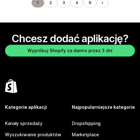
1
2
3
4
9
Chcesz dodać aplikację?
Wypróbuj Shopify za darmo przez 3 dni
Kategorie aplikacji
Najpopularniejsze kategorie
Kanały sprzedaży
Dropshipping
Wyszukiwanie produktów
Marketplace