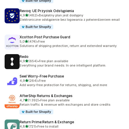
Built for Shopify
Revoq: UE Przycisk Odstąpienia
na 5 gwiazdek
4,9
(482)
•
Bezpłatny plan jest dostępny
Łączna liczba recenzji: 482
Elektroniczne odstąpienie bez logowania z potwierdzeniem email
Built for Shopify
Xcotton Post Purchase Guard
na 5 gwiazdek
5,0
(474)
•
Free
Łączna liczba recenzji: 474
Solutions of shipping protection, return and extended warranty
Redo
na 5 gwiazdek
4,9
(654)
•
Free plan available
Łączna liczba recenzji: 654
Everything your brand needs. In one intelligent platform.
Seel Worry‑Free Purchase
na 5 gwiazdek
4,9
(264)
•
Free
Łączna liczba recenzji: 264
Add worry-free protection for returns, shipping, and more
AfterShip Returns & Exchanges
na 5 gwiazdek
4,7
(1 392)
•
Free plan available
Łączna liczba recenzji: 1392
Retain traffic & revenue with exchanges and store credits
Built for Shopify
Return Prime:Return & Exchange
na 5 gwiazdek
4,8
(721)
•
Free to install
Łączna liczba recenzji: 721