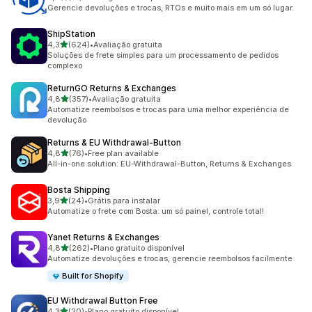
51 avaliações ao todo
Gerencie devoluções e trocas, RTOs e muito mais em um só lugar.
ShipStation
de 5 estrelas
4,3
(624)
•
Avaliação gratuita
624 avaliações ao todo
Soluções de frete simples para um processamento de pedidos
complexo
ReturnGO Returns & Exchanges
de 5 estrelas
4,8
(357)
•
Avaliação gratuita
357 avaliações ao todo
Automatize reembolsos e trocas para uma melhor experiência de
devolução
Returns & EU Withdrawal‑Button
de 5 estrelas
4,8
(76)
•
Free plan available
76 avaliações ao todo
All-in-one solution: EU-Withdrawal-Button, Returns & Exchanges
Bosta Shipping
de 5 estrelas
3,9
(24)
•
Grátis para instalar
24 avaliações ao todo
Automatize o frete com Bosta: um só painel, controle total!
Yanet Returns & Exchanges
de 5 estrelas
4,8
(262)
•
Plano gratuito disponível
262 avaliações ao todo
Automatize devoluções e trocas, gerencie reembolsos facilmente
Built for Shopify
EU Withdrawal Button Free
de 5 estrelas
4,3
(20)
•
Plano gratuito disponível