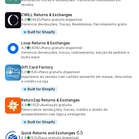
Automatize trocas e devoluções. Transforme reembolsos em
receita.
CWILL Returns & Exchanges
de 5 estrelas
4,9
(452)
•
Plano gratuito disponível
452 avaliações ao todo
Gerencie devoluções, Trocas, Reembolsos, Parcelamento gratis
Built for Shopify
Loop Returns & Exchanges
de 5 estrelas
4,7
(408)
•
Plano gratuito disponível
408 avaliações ao todo
Gerencie devoluções, trocas, rastreamento, edição de pedidos e
muito mais!
Gift Card Factory
de 5 estrelas
5,0
(54)
•
Plano gratuito disponível
54 avaliações ao todo
Impulsione as vendas com cartões-presente em massa, descontos
e crédito na loja
Built for Shopify
ReturnZap Returns & Exchanges
de 5 estrelas
4,9
(102)
•
Avaliação gratuita
102 avaliações ao todo
Potencialize devoluções, trocas, crédito e direito de
arrependimento com lógica inteligente
Built for Shopify
Quick Returns and Exchanges ↻↺
de 5 estrelas
5,0
(51)
•
Plano gratuito disponível