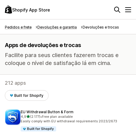
Shopify App Store
Pedidos e frete
Devoluções e garantia
Devoluções e trocas
Apps de devoluções e trocas
Facilite para seus clientes fazerem trocas e
coloque o nível de satisfação lá em cima.
212 apps
Built for Shopify
EU Withdrawal Button & Form
de 5 estrelas
4,9
(2.177)
•
Free plan available
2177 avaliações ao todo
Easily comply with EU withdrawal requirements 2023/2673
Built for Shopify