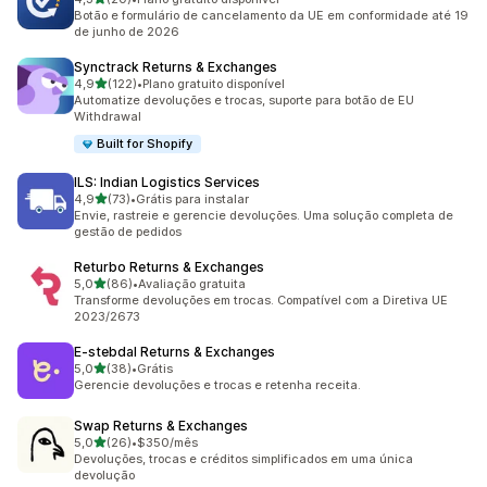
20 avaliações ao todo
Botão e formulário de cancelamento da UE em conformidade até 19
de junho de 2026
Synctrack Returns & Exchanges
de 5 estrelas
4,9
(122)
•
Plano gratuito disponível
122 avaliações ao todo
Automatize devoluções e trocas, suporte para botão de EU
Withdrawal
Built for Shopify
ILS: Indian Logistics Services
de 5 estrelas
4,9
(73)
•
Grátis para instalar
73 avaliações ao todo
Envie, rastreie e gerencie devoluções. Uma solução completa de
gestão de pedidos
Returbo Returns & Exchanges
de 5 estrelas
5,0
(86)
•
Avaliação gratuita
86 avaliações ao todo
Transforme devoluções em trocas. Compatível com a Diretiva UE
2023/2673
E‑stebdal Returns & Exchanges
de 5 estrelas
5,0
(38)
•
Grátis
38 avaliações ao todo
Gerencie devoluções e trocas e retenha receita.
Swap Returns & Exchanges
de 5 estrelas
5,0
(26)
•
$350/mês
26 avaliações ao todo
Devoluções, trocas e créditos simplificados em uma única
devolução