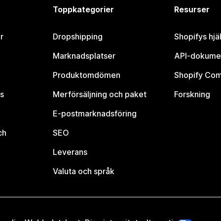
Toppkategorier
Resurser
r
Dropshipping
Shopifys hjä
Marknadsplatser
API-dokume
Produktomdömen
Shopify Co
s
Merförsäljning och paket
Forskning
E-postmarknadsföring
ch
SEO
Leverans
Valuta och språk