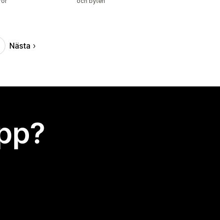
ror
och byten
Nästa
app?