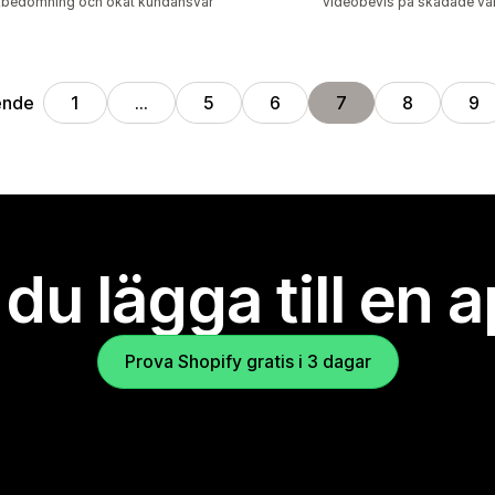
kbedömning och ökat kundansvar
videobevis på skadade va
ende
1
…
5
6
7
8
9
l du lägga till en 
Prova Shopify gratis i 3 dagar