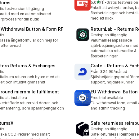
av 5 stjärnor
turns
5,0
(1)
•
Gratis testversion 
1 recensioner totalt
Enkelt att avbryta ordrar, 
tis testversion tillgänglig
återbetalningar och beställ
ra tid med en automatiserad
med ett klick
urprocess för din butik
 Withdrawal Button & Form RF
ReturnLab ‑ Returns 
tis
Gratisplan tillgänglig
assa ångerformulär och mejl för
Varumärkesanpassade
efterlevnad
självbetjäningsreturer med
automatiska retursedlar &
återbetalningar
toro Returns & Exchanges
Crate ‑ Returns & Exc
tis
Från $24.99/månad
italisera returer och byten med ett
Självbetjäningsportal för re
elt och intuitivt gränssnitt
support, nöjdare kunder.
oround micromile fulfillment
EU Withdrawal Button
tis att installera
Free trial available
erträffade returer vid dörren och
EU withdrawal form, email 
erhantering, som sparar pengar och
and admin tracking
turnsX
Safe returnless reim
tis
Gratisplan tillgänglig
ska COD-returer med smart
Safe Returnless Reimburs