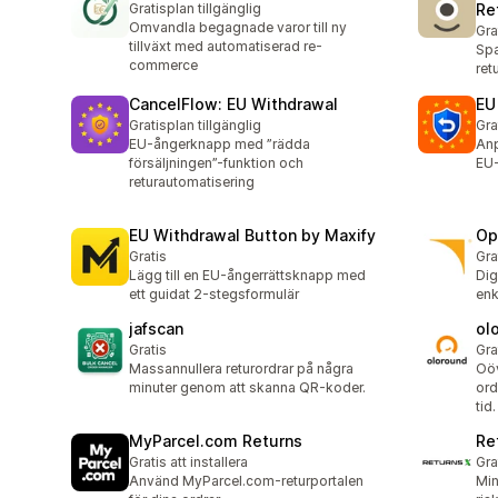
Gratisplan tillgänglig
Re
Omvandla begagnade varor till ny
Gra
tillväxt med automatiserad re-
Spa
commerce
ret
CancelFlow: EU Withdrawal
EU
Gratisplan tillgänglig
Gra
EU-ångerknapp med ”rädda
Anp
försäljningen”-funktion och
EU-
returautomatisering
EU Withdrawal Button by Maxify
Op
Gratis
Gra
Lägg till en EU-ångerrättsknapp med
Dig
ett guidat 2-stegsformulär
enk
jafscan
ol
Gratis
Gra
Massannullera returordrar på några
Oöv
minuter genom att skanna QR-koder.
ord
tid.
MyParcel.com Returns
Re
Gratis att installera
Gra
Använd MyParcel.com-returportalen
Min