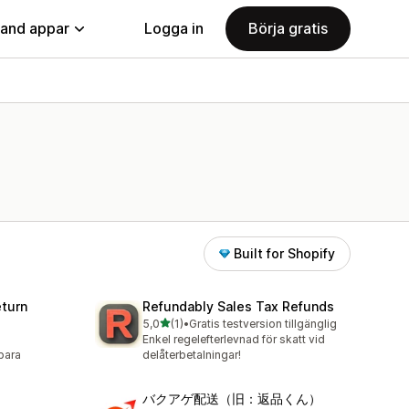
land appar
Logga in
Börja gratis
Built for Shopify
eturn
Refundably Sales Tax Refunds
av 5 stjärnor
5,0
(1)
•
Gratis testversion tillgänglig
1 recensioner totalt
Enkel regelefterlevnad för skatt vid
bara
delåterbetalningar!
バクアゲ配送（旧：返品くん）