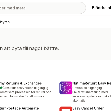
Bläddra b
 byten
 att byta till något bättre.
rny Returns & Exchanges
NutimaReturn: Easy R
av 5 stjärnor
(3)
•
Gratis testversion tillgänglig
Gratisplan tillgänglig
ecensioner totalt
omatisera processen för returer och
Enkel returhantering med
en och få insikter för att minska
anpassningsbara och skal
m.
alternativ
turnPostage Automate
Easy Cancel Order