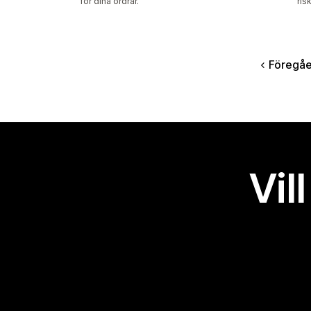
för dina ordrar.
ris
Föregå
Vil