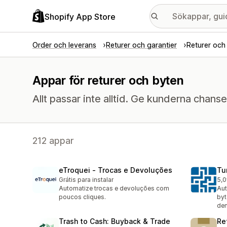
Shopify App Store
Order och leverans
Returer och garantier
Returer och
Appar för returer och byten
Allt passar inte alltid. Ge kunderna chansen
212 appar
eTroquei ‑ Trocas e Devoluções
Tu
Grátis para instalar
5,0
3 r
Automatize trocas e devoluções com
Aut
poucos cliques.
byt
de
Trash to Cash: Buyback & Trade
Re