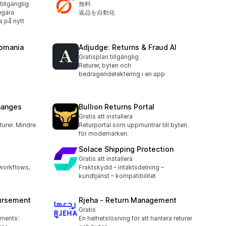
tillgänglig
無料
begära
返品を自動化
a på nytt
Romania
Adjudge: Returns & Fraud AI
Gratisplan tillgänglig
Returer, byten och
bedrägeridetektering i en app
hanges
Bullion Returns Portal
Gratis att installera
turer. Mindre
Returportal som uppmuntrar till byten
för modemärken.
Solace Shipping Protection
Gratis att installera
workflows,
Fraktskydd – intäktsdelning –
kundtjänst – kompatibilitet
bursement
Rjeha ‑ Return Management
Gratis
ements:
En helhetslösning för att hantera returer