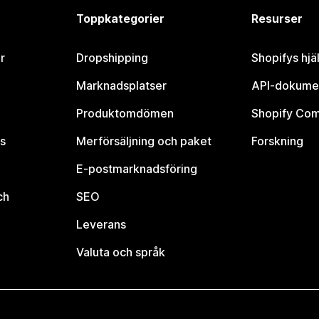
Toppkategorier
Resurser
r
Dropshipping
Shopifys hjä
Marknadsplatser
API-dokume
Produktomdömen
Shopify Co
s
Merförsäljning och paket
Forskning
E-postmarknadsföring
ch
SEO
Leverans
Valuta och språk