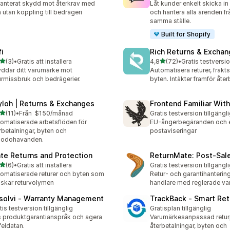
anterat skydd mot återkrav med
Låt kunder enkelt skicka in
 utan koppling till bedrägeri
och hantera alla ärenden fr
samma ställe.
Built for Shopify
fi
Rich Returns & Excha
av 5 stjärnor
av 5 stjärnor
(3)
•
Gratis att installera
4,8
(72)
•
Gratis testversio
ecensioner totalt
72 recensioner totalt
ddar ditt varumärke mot
Automatisera returer, frakt
urmissbruk och bedrägerier.
byten. Intäkter framför åter
yloh | Returns & Exchanges
Frontend Familiar Wit
av 5 stjärnor
(11)
•
Från $150/månad
Gratis testversion tillgängl
recensioner totalt
omatiserade arbetsflöden för
EU-ångerbegäranden och 
rbetalningar, byten och
postaviseringar
lgodohavanden.
ate Returns and Protection
ReturnMate: Post‑Sal
av 5 stjärnor
(6)
•
Gratis att installera
Gratis testversion tillgängl
ecensioner totalt
omatiserade returer och byten som
Retur- och garantihantering
skar returvolymen
handlare med reglerade var
solvi ‑ Warranty Management
TrackBack ‑ Smart Ret
tis testversion tillgänglig
Gratisplan tillgänglig
 produktgarantianspråk och agera
Varumärkesanpassad returp
feldatan.
återbetalningar, byten och