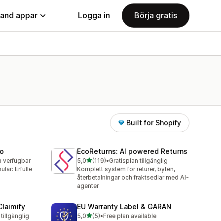
land appar
Logga in
Börja gratis
Built for Shopify
ro
EcoReturns: AI powered Returns
av 5 stjärnor
n verfügbar
5,0
(119)
•
Gratisplan tillgänglig
119 recensioner totalt
lar: Erfülle
Komplett system för returer, byten,
återbetalningar och fraktsedlar med AI-
agenter
Claimify
EU Warranty Label & GARAN
av 5 stjärnor
tillgänglig
5,0
(5)
•
Free plan available
5 recensioner totalt