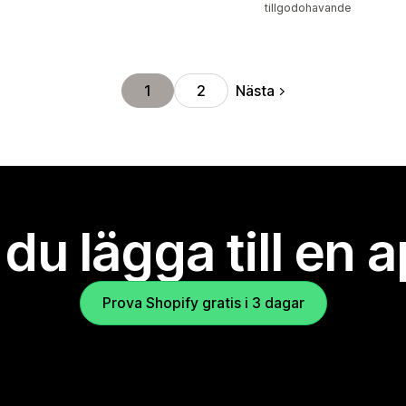
tillgodohavande
Nästa
1
2
l du lägga till en 
Prova Shopify gratis i 3 dagar