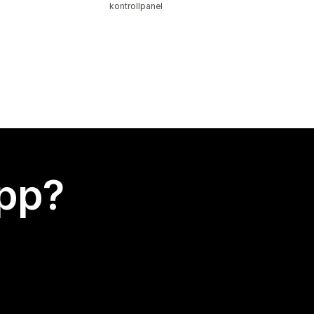
kontrollpanel
app?