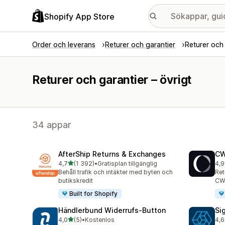
Shopify App Store
Order och leverans
Returer och garantier
Returer och 
Returer och garantier – övrigt
34 appar
AfterShip Returns & Exchanges
CW
av 5 stjärnor
4,7
(1 392)
•
Gratisplan tillgänglig
4,9
1392 recensioner totalt
453
Behåll trafik och intäkter med byten och
Ret
butikskredit
CW
Built for Shopify
Händlerbund Widerrufs‑Button
Si
av 5 stjärnor
4,0
(5)
•
Kostenlos
4,6
5 recensioner totalt
71 