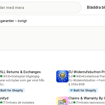
Bläddra b
garantier – övrigt
ILL Returns & Exchanges
EU Widerrufsbutton P
av 5 stjärnor
av 5 stjärnor
(453)
•
Gratisplan tillgänglig
5,0
(46)
•
Kostenloser Pla
 recensioner totalt
46 recensioner totalt
urer och byten som ger vinst från
EU-Widerrufsbutton + Formu
ILL
§ 356a BGB
Built for Shopify
Built for Shopify
gnifyd
Claims & Warranty By 
av 5 stjärnor
av 5 stjärnor
(71)
•
Gratis att installera
5,0
(7)
•
Gratis testversion 
recensioner totalt
7 recensioner totalt