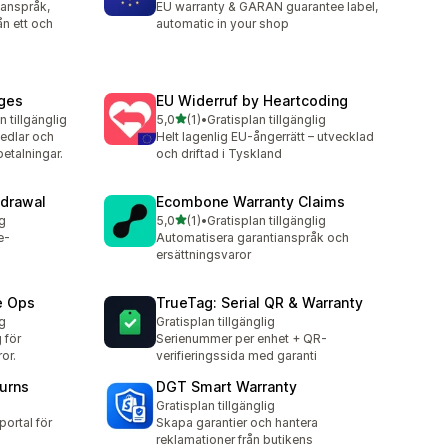
 anspråk,
EU warranty & GARAN guarantee label,
ån ett och
automatic in your shop
nges
EU Widerruf by Heartcoding
av 5 stjärnor
n tillgänglig
5,0
(1)
•
Gratisplan tillgänglig
1 recensioner totalt
sedlar och
Helt lagenlig EU-ångerrätt – utvecklad
betalningar.
och driftad i Tyskland
hdrawal
Ecombone Warranty Claims
av 5 stjärnor
ig
5,0
(1)
•
Gratisplan tillgänglig
1 recensioner totalt
e-
Automatisera garantianspråk och
ersättningsvaror
e Ops
TrueTag: Serial QR & Warranty
ig
Gratisplan tillgänglig
 för
Serienummer per enhet + QR-
or.
verifieringssida med garanti
urns
DGT Smart Warranty
Gratisplan tillgänglig
ortal för
Skapa garantier och hantera
reklamationer från butikens