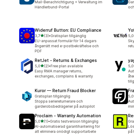
Mail-Benachrichtigung + Verwaltung im
Gar
Händlerbund-Portal
och
Widerruf Button: EU Compliance
Yo
av 5 stjärnor
3,7
(3)
•
Gratisplan tillgänglig
5,0
3 recensioner totalt
3 r
EU-anpassat formulär för 14 dagars
Sky
ångerrätt med e-postbekräftelse och
ret
PDF
RetJet ‑ Returns & Exchanges
ya
av 5 stjärnor
5,0
(2)
•
Free plan available
5,0
2 recensioner totalt
11 
Easy RMA manager returns,
Aut
exchanges, complains & warranty
åte
til
Kuror — Return Fraud Blocker
Fr
Gratisplan tillgänglig
5,0
6 r
Stoppa seriereturnerare och
Aut
garderobsbedrägerier på autopilot
min
Proclaim ‑ Warranty Automation
Re
av 5 stjärnor
5,0
(1)
•
Gratis testversion tillgänglig
Gra
1 recensioner totalt
AI-automatiserad garantihantering för
Lös
att eliminera onödigt supportarbete
på 