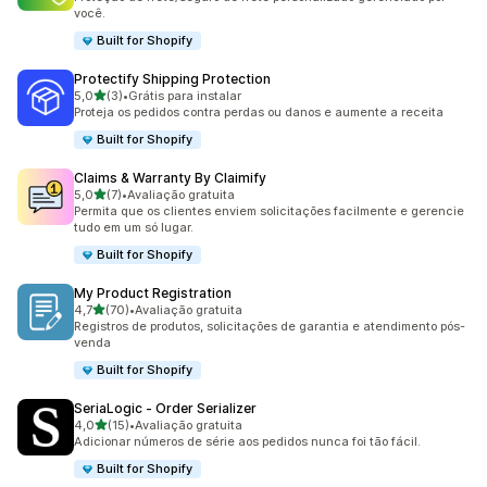
você.
Built for Shopify
Protectify Shipping Protection
de 5 estrelas
5,0
(3)
•
Grátis para instalar
3 avaliações ao todo
Proteja os pedidos contra perdas ou danos e aumente a receita
Built for Shopify
Claims & Warranty By Claimify
de 5 estrelas
5,0
(7)
•
Avaliação gratuita
7 avaliações ao todo
Permita que os clientes enviem solicitações facilmente e gerencie
tudo em um só lugar.
Built for Shopify
My Product Registration
de 5 estrelas
4,7
(70)
•
Avaliação gratuita
70 avaliações ao todo
Registros de produtos, solicitações de garantia e atendimento pós-
venda
Built for Shopify
SeriaLogic ‑ Order Serializer
de 5 estrelas
4,0
(15)
•
Avaliação gratuita
15 avaliações ao todo
Adicionar números de série aos pedidos nunca foi tão fácil.
Built for Shopify