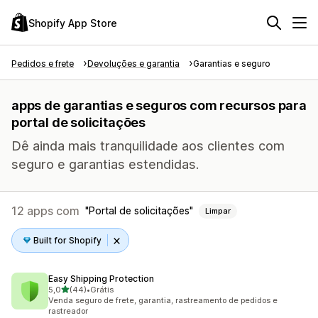
Shopify App Store
Pedidos e frete
Devoluções e garantia
Garantias e seguro
apps de garantias e seguros com recursos para
portal de solicitações
Dê ainda mais tranquilidade aos clientes com
seguro e garantias estendidas.
12 apps com
Portal de solicitações
Limpar
Built for Shopify
Easy Shipping Protection
de 5 estrelas
5,0
(44)
•
Grátis
44 avaliações ao todo
Venda seguro de frete, garantia, rastreamento de pedidos e
rastreador