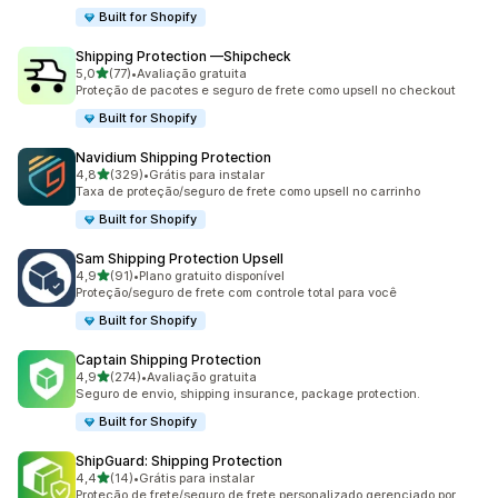
Built for Shopify
Shipping Protection —Shipcheck
de 5 estrelas
5,0
(77)
•
Avaliação gratuita
77 avaliações ao todo
Proteção de pacotes e seguro de frete como upsell no checkout
Built for Shopify
Navidium Shipping Protection
de 5 estrelas
4,8
(329)
•
Grátis para instalar
329 avaliações ao todo
Taxa de proteção/seguro de frete como upsell no carrinho
Built for Shopify
Sam Shipping Protection Upsell
de 5 estrelas
4,9
(91)
•
Plano gratuito disponível
91 avaliações ao todo
Proteção/seguro de frete com controle total para você
Built for Shopify
Captain Shipping Protection
de 5 estrelas
4,9
(274)
•
Avaliação gratuita
274 avaliações ao todo
Seguro de envio, shipping insurance, package protection.
Built for Shopify
ShipGuard: Shipping Protection
de 5 estrelas
4,4
(14)
•
Grátis para instalar
14 avaliações ao todo
Proteção de frete/seguro de frete personalizado gerenciado por