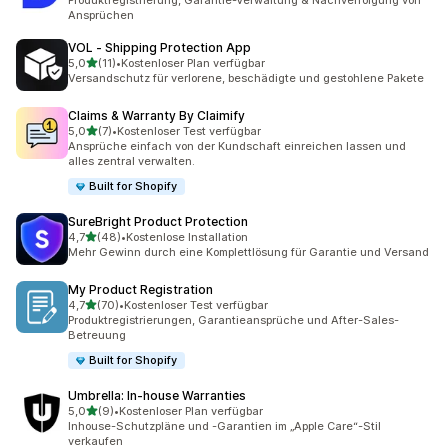
Produktregistrierung, Garantie-Verwaltung & Nachverfolgung von
Ansprüchen
VOL ‑ Shipping Protection App
von 5 Sternen
5,0
(11)
•
Kostenloser Plan verfügbar
11 Rezensionen insgesamt
Versandschutz für verlorene, beschädigte und gestohlene Pakete
Claims & Warranty By Claimify
von 5 Sternen
5,0
(7)
•
Kostenloser Test verfügbar
7 Rezensionen insgesamt
Ansprüche einfach von der Kundschaft einreichen lassen und
alles zentral verwalten.
Built for Shopify
SureBright Product Protection
von 5 Sternen
4,7
(48)
•
Kostenlose Installation
48 Rezensionen insgesamt
Mehr Gewinn durch eine Komplettlösung für Garantie und Versand
My Product Registration
von 5 Sternen
4,7
(70)
•
Kostenloser Test verfügbar
70 Rezensionen insgesamt
Produktregistrierungen, Garantieansprüche und After-Sales-
Betreuung
Built for Shopify
Umbrella: In‑house Warranties
von 5 Sternen
5,0
(9)
•
Kostenloser Plan verfügbar
9 Rezensionen insgesamt
Inhouse-Schutzpläne und -Garantien im „Apple Care“-Stil
verkaufen