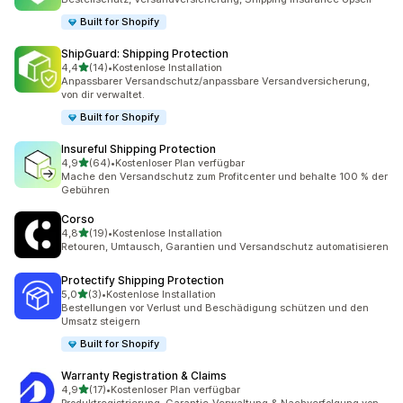
Built for Shopify
ShipGuard: Shipping Protection
von 5 Sternen
4,4
(14)
•
Kostenlose Installation
14 Rezensionen insgesamt
Anpassbarer Versandschutz/anpassbare Versandversicherung,
von dir verwaltet.
Built for Shopify
Insureful Shipping Protection
von 5 Sternen
4,9
(64)
•
Kostenloser Plan verfügbar
64 Rezensionen insgesamt
Mache den Versandschutz zum Profitcenter und behalte 100 % der
Gebühren
Corso
von 5 Sternen
4,8
(19)
•
Kostenlose Installation
19 Rezensionen insgesamt
Retouren, Umtausch, Garantien und Versandschutz automatisieren
Protectify Shipping Protection
von 5 Sternen
5,0
(3)
•
Kostenlose Installation
3 Rezensionen insgesamt
Bestellungen vor Verlust und Beschädigung schützen und den
Umsatz steigern
Built for Shopify
Warranty Registration & Claims
von 5 Sternen
4,9
(17)
•
Kostenloser Plan verfügbar
17 Rezensionen insgesamt