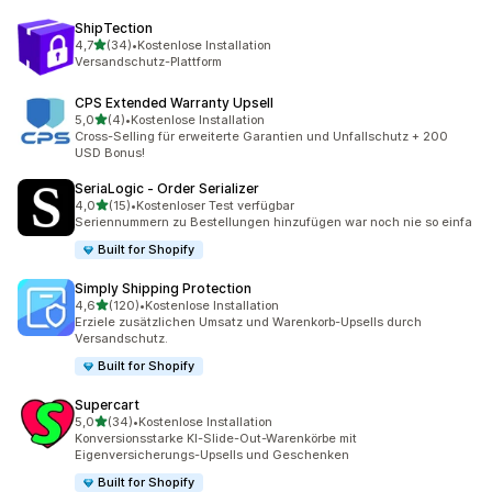
ShipTection
von 5 Sternen
4,7
(34)
•
Kostenlose Installation
34 Rezensionen insgesamt
Versandschutz-Plattform
CPS Extended Warranty Upsell
von 5 Sternen
5,0
(4)
•
Kostenlose Installation
4 Rezensionen insgesamt
Cross-Selling für erweiterte Garantien und Unfallschutz + 200
USD Bonus!
SeriaLogic ‑ Order Serializer
von 5 Sternen
4,0
(15)
•
Kostenloser Test verfügbar
15 Rezensionen insgesamt
Seriennummern zu Bestellungen hinzufügen war noch nie so einfa
Built for Shopify
Simply Shipping Protection
von 5 Sternen
4,6
(120)
•
Kostenlose Installation
120 Rezensionen insgesamt
Erziele zusätzlichen Umsatz und Warenkorb-Upsells durch
Versandschutz.
Built for Shopify
Supercart
von 5 Sternen
5,0
(34)
•
Kostenlose Installation
34 Rezensionen insgesamt
Konversionsstarke KI-Slide-Out-Warenkörbe mit
Eigenversicherungs-Upsells und Geschenken
Built for Shopify