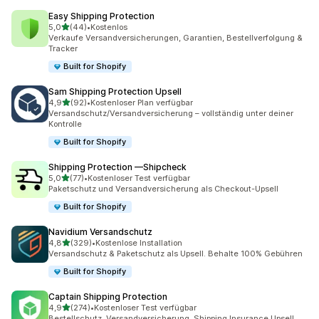
Easy Shipping Protection
von 5 Sternen
5,0
(44)
•
Kostenlos
44 Rezensionen insgesamt
Verkaufe Versandversicherungen, Garantien, Bestellverfolgung &
Tracker
Built for Shopify
Sam Shipping Protection Upsell
von 5 Sternen
4,9
(92)
•
Kostenloser Plan verfügbar
92 Rezensionen insgesamt
Versandschutz/Versandversicherung – vollständig unter deiner
Kontrolle
Built for Shopify
Shipping Protection —Shipcheck
von 5 Sternen
5,0
(77)
•
Kostenloser Test verfügbar
77 Rezensionen insgesamt
Paketschutz und Versandversicherung als Checkout-Upsell
Built for Shopify
Navidium Versandschutz
von 5 Sternen
4,8
(329)
•
Kostenlose Installation
329 Rezensionen insgesamt
Versandschutz & Paketschutz als Upsell. Behalte 100% Gebühren
Built for Shopify
Captain Shipping Protection
von 5 Sternen
4,9
(274)
•
Kostenloser Test verfügbar
274 Rezensionen insgesamt
Bestellschutz, Versandversicherung, Shipping Insurance Upsell