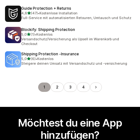
Guide Protection + Returns
von 5 Sternen
4,6
(47)
•
Kostenlose Installation
47 Rezensionen insgesamt
Full-Service mit automatisierten Retouren, Umtausch und Schutz
Blockify: Shipping Protection
von 5 Sternen
5,0
(1)
•
Kostenlos
1 Rezensionen insgesamt
Versandschutz/Versicherung als Upsell im Warenkorb und
Checkout
Shipping Protection ‑Insurance
von 5 Sternen
5,0
(6)
•
Kostenlos
6 Rezensionen insgesamt
Steigere deinen Umsatz mit Versandschutz und -versicherung
1
2
3
4
Möchtest du eine App
hinzufügen?