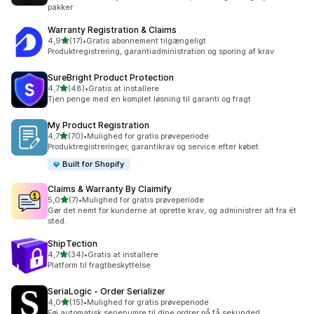
pakker
Warranty Registration & Claims
ud af 5 stjerner
4,9
(17)
•
Gratis abonnement tilgængeligt
17 anmeldelser i alt
Produktregistrering, garantiadministration og sporing af krav
SureBright Product Protection
ud af 5 stjerner
4,7
(48)
•
Gratis at installere
48 anmeldelser i alt
Tjen penge med en komplet løsning til garanti og fragt
My Product Registration
ud af 5 stjerner
4,7
(70)
•
Mulighed for gratis prøveperiode
70 anmeldelser i alt
Produktregistreringer, garantikrav og service efter købet
Built for Shopify
Claims & Warranty By Claimify
ud af 5 stjerner
5,0
(7)
•
Mulighed for gratis prøveperiode
7 anmeldelser i alt
Gør det nemt for kunderne at oprette krav, og administrer alt fra ét
sted.
ShipTection
ud af 5 stjerner
4,7
(34)
•
Gratis at installere
34 anmeldelser i alt
Platform til fragtbeskyttelse
SeriaLogic ‑ Order Serializer
ud af 5 stjerner
4,0
(15)
•
Mulighed for gratis prøveperiode
15 anmeldelser i alt
Føj automatisk serienumre til dine ordrer på få sekunder!