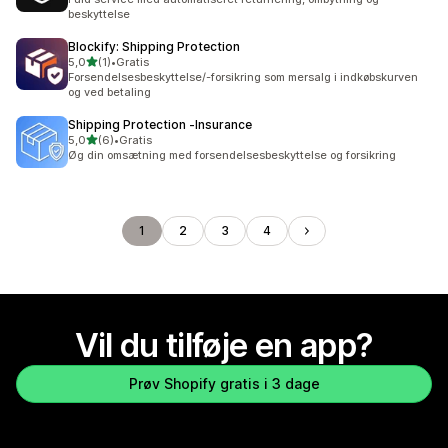
beskyttelse
Blockify: Shipping Protection
ud af 5 stjerner
5,0
(1)
•
Gratis
1 anmeldelser i alt
Forsendelsesbeskyttelse/-forsikring som mersalg i indkøbskurven
og ved betaling
Shipping Protection ‑Insurance
ud af 5 stjerner
5,0
(6)
•
Gratis
6 anmeldelser i alt
Øg din omsætning med forsendelsesbeskyttelse og forsikring
1
2
3
4
Vil du tilføje en app?
Prøv Shopify gratis i 3 dage