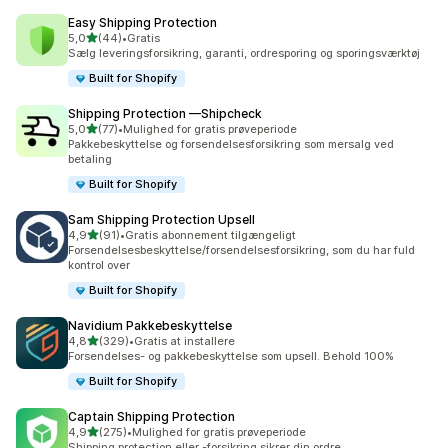
Easy Shipping Protection
ud af 5 stjerner
5,0
(44)
•
Gratis
44 anmeldelser i alt
Sælg leveringsforsikring, garanti, ordresporing og sporingsværktøj
Built for Shopify
Shipping Protection —Shipcheck
ud af 5 stjerner
5,0
(77)
•
Mulighed for gratis prøveperiode
77 anmeldelser i alt
Pakkebeskyttelse og forsendelsesforsikring som mersalg ved
betaling
Built for Shopify
Sam Shipping Protection Upsell
ud af 5 stjerner
4,9
(91)
•
Gratis abonnement tilgængeligt
91 anmeldelser i alt
Forsendelsesbeskyttelse/forsendelsesforsikring, som du har fuld
kontrol over
Built for Shopify
Navidium Pakkebeskyttelse
ud af 5 stjerner
4,8
(329)
•
Gratis at installere
329 anmeldelser i alt
Forsendelses- og pakkebeskyttelse som upsell. Behold 100%
Built for Shopify
Captain Shipping Protection
ud af 5 stjerner
4,9
(275)
•
Mulighed for gratis prøveperiode
275 anmeldelser i alt
Shipping protection eller -forsikring sikrer din ordre.