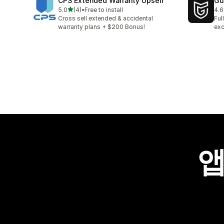
CPS Extended Warranty Upsell
Gu
별 5개 중
5.0
(4)
•
Free to install
4.6
총 리뷰 4개
총 
Cross sell extended & accidental
Ful
warranty plans + $200 Bonus!
exc
앱