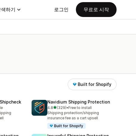
탐색하기
로그인
무료로 시작
Built for Shopify
—Shipcheck
Navidium Shipping Protection
별 5개 중
le
4.8
(329)
•
Free to install
총 리뷰 329개
ipping
Shipping protection/shipping
ll
insurance fee as a cart upsell
Built for Shopify
rotection
Insureful Shipping Protection