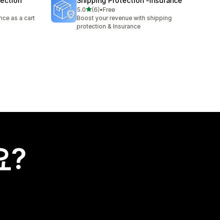
tection
Shipping Protection ‑Insurance
별 5개 중
5.0
(6)
•
Free
총 리뷰 6개
nce as a cart
Boost your revenue with shipping
protection & Insurance
요?