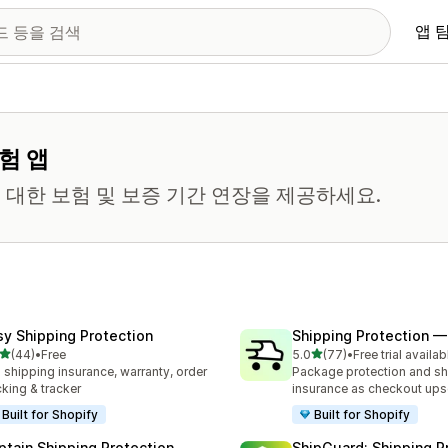
앱 
험 앱
대한 보험 및 보증 기간 연장을 제공하세요.
sy Shipping Protection
Shipping Protection 
별 5개 중
별 5개 중
(44)
•
Free
5.0
(77)
•
Free trial availab
리뷰 44개
총 리뷰 77개
l shipping insurance, warranty, order
Package protection and sh
cking & tracker
insurance as checkout upse
Built for Shopify
Built for Shopify
ptain Shipping Protection
ShipGuard: Shipping P