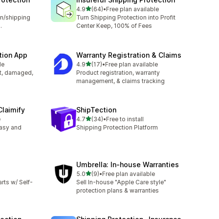
별 5개 중
4.9
(64)
•
Free plan available
총 리뷰 64개
n/shipping
Turn Shipping Protection into Profit
.
Center Keep, 100% of Fees
tion App
Warranty Registration & Claims
별 5개 중
le
4.9
(17)
•
Free plan available
총 리뷰 17개
st, damaged,
Product registration, warranty
management, & claims tracking
Claimify
ShipTection
별 5개 중
e
4.7
(34)
•
Free to install
총 리뷰 34개
easy and
Shipping Protection Platform
Umbrella: In‑house Warranties
별 5개 중
5.0
(9)
•
Free plan available
총 리뷰 9개
rts w/ Self-
Sell In-house "Apple Care style"
protection plans & warranties