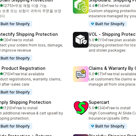
별 5개 중
별 5개 중
(275)
•
무료 체험 이용 가능
4.4
(14)
•
Free to install
리뷰 275개
총 리뷰 14개
 보호 또는 보험이 귀하의 주문을 보장
Custom shipping protectio
니다
insurance managed by you
Built for Shopify
Built for Shopify
otectify Shipping Protection
VOL ‑ Shipping Protec
별 5개 중
별 5개 중
(3)
•
Free to install
5.0
(11)
•
Free plan availab
리뷰 3개
총 리뷰 11개
tect your orders from loss, damage,
Shipping protection for lo
 improve revenue
and stolen packages
Built for Shopify
 Product Registration
Claims & Warranty By 
별 5개 중
별 5개 중
(70)
•
Free trial available
5.0
(7)
•
Free trial availabl
리뷰 70개
총 리뷰 7개
duct registrations, warranty claims,
Let customers file claims 
 after-sales care
manage all from one place.
Built for Shopify
mply Shipping Protection
Supercart
별 5개 중
별 5개 중
(120)
•
Free to install
5.0
(34)
•
Free to install
리뷰 120개
총 리뷰 34개
n additional revenue & cart upsell by
High Converting AI Slide Ca
pping protection.
Insurance Upsells Gifts
Built for Shopify
Built for Shopify