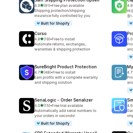
별 5개 중
4.9
(91)
•
Free plan available
4.9
총 리뷰 91개
총 
Shipping protection/shipping
배송
insurance fully controlled by you
합
Built for Shopify
Corso
Pr
별 5개 중
4.8
(19)
•
Free to install
5.0
총 리뷰 19개
총 
Automate returns, exchanges,
Pro
warranties & shipping protection
and
SureBright Product Protection
My
별 5개 중
4.7
(48)
•
Free to install
4.7
총 리뷰 48개
총 
Earn profits with a complete warranty
Pro
and shipping solution
and
SeriaLogic ‑ Order Serializer
Si
별 5개 중
4.0
(15)
•
Free trial available
4.6
총 리뷰 15개
총 
Automatically add serial numbers to
Gai
your orders in seconds!
shi
Built for Shopify