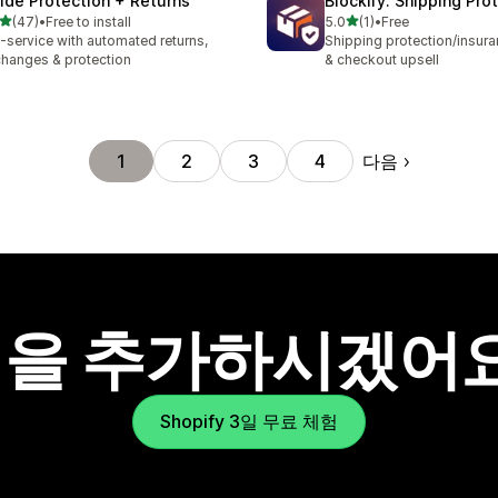
ide Protection + Returns
Blockify: Shipping Pro
별 5개 중
별 5개 중
(47)
•
Free to install
5.0
(1)
•
Free
리뷰 47개
총 리뷰 1개
l-service with automated returns,
Shipping protection/insura
hanges & protection
& checkout upsell
다음
1
2
3
4
을 추가하시겠어
Shopify 3일 무료 체험