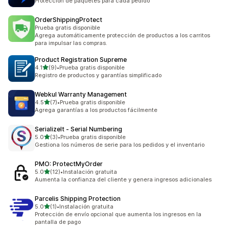
Protección de paquetes para cada pedido
OrderShippingProtect
Prueba gratis disponible
Agrega automáticamente protección de productos a los carritos
para impulsar las compras.
Product Registration Supreme
de 5 estrellas
4.1
(9)
•
Prueba gratis disponible
9 reseñas en total
Registro de productos y garantías simplificado
Webkul Warranty Management
de 5 estrellas
4.5
(7)
•
Prueba gratis disponible
7 reseñas en total
Agrega garantías a los productos fácilmente
SerializeIt ‑ Serial Numbering
de 5 estrellas
5.0
(3)
•
Prueba gratis disponible
3 reseñas en total
Gestiona los números de serie para los pedidos y el inventario
PMO: ProtectMyOrder
de 5 estrellas
5.0
(12)
•
Instalación gratuita
12 reseñas en total
Aumenta la confianza del cliente y genera ingresos adicionales
Parcelis Shipping Protection
de 5 estrellas
5.0
(1)
•
Instalación gratuita
1 reseñas en total
Protección de envío opcional que aumenta los ingresos en la
pantalla de pago