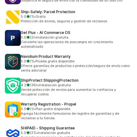
Simplifica el seguro de envío con la comodidad de un solo clic
Ship‑Safely: Parcel Protection
de 5 estrellas
5.0
(1)
•
Gratis
1 reseñas en total
Protección de envíos, seguros y gestión de reclamos
Get Plus ‑ AI Commerce OS
de 5 estrellas
5.0
(2)
•
Instalación gratuita
2 reseñas en total
Convierte las operaciones de poscompra en crecimiento
automatizado
Navidium Product Warranty
de 5 estrellas
5.0
(1)
•
Prueba gratis disponible
1 reseñas en total
Ofrece garantías de productos o protección/seguro de envío como
venta adicional
ShipProtect ShippingProtection
de 5 estrellas
4.2
(36)
•
Instalación gratuita
36 reseñas en total
Vende protección de envíos para aumentar la confianza y
recuperar costos
Warranty Registration ‑ Propel
de 5 estrellas
5.0
(1)
•
Plan gratis disponible
1 reseñas en total
Agrega fácilmente formularios de registro de garantías y de
reclamos a tu tienda
SHIPAID ‑ Shipping Guarantee
de 5 estrellas
5.0
(21)
•
Instalación gratuita
21 reseñas en total