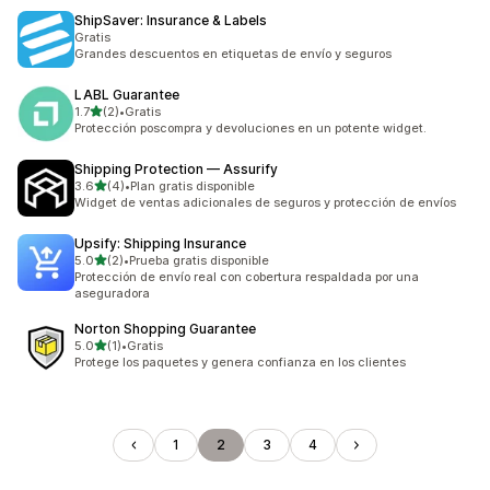
ShipSaver: Insurance & Labels
Gratis
Grandes descuentos en etiquetas de envío y seguros
LABL Guarantee
de 5 estrellas
1.7
(2)
•
Gratis
2 reseñas en total
Protección poscompra y devoluciones en un potente widget.
Shipping Protection — Assurify
de 5 estrellas
3.6
(4)
•
Plan gratis disponible
4 reseñas en total
Widget de ventas adicionales de seguros y protección de envíos
Upsify: Shipping Insurance
de 5 estrellas
5.0
(2)
•
Prueba gratis disponible
2 reseñas en total
Protección de envío real con cobertura respaldada por una
aseguradora
Norton Shopping Guarantee
de 5 estrellas
5.0
(1)
•
Gratis
1 reseñas en total
Protege los paquetes y genera confianza en los clientes
1
2
3
4