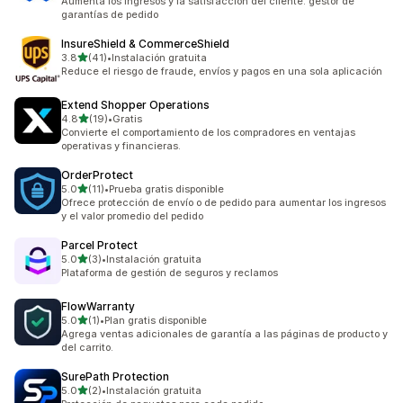
Aumenta los ingresos y la satisfacción del cliente: gestor de
garantías de pedido
InsureShield & CommerceShield
de 5 estrellas
3.8
(41)
•
Instalación gratuita
41 reseñas en total
Reduce el riesgo de fraude, envíos y pagos en una sola aplicación
Extend Shopper Operations
de 5 estrellas
4.8
(19)
•
Gratis
19 reseñas en total
Convierte el comportamiento de los compradores en ventajas
operativas y financieras.
OrderProtect
de 5 estrellas
5.0
(11)
•
Prueba gratis disponible
11 reseñas en total
Ofrece protección de envío o de pedido para aumentar los ingresos
y el valor promedio del pedido
Parcel Protect
de 5 estrellas
5.0
(3)
•
Instalación gratuita
3 reseñas en total
Plataforma de gestión de seguros y reclamos
FlowWarranty
de 5 estrellas
5.0
(1)
•
Plan gratis disponible
1 reseñas en total
Agrega ventas adicionales de garantía a las páginas de producto y
del carrito.
SurePath Protection
de 5 estrellas
5.0
(2)
•
Instalación gratuita
2 reseñas en total