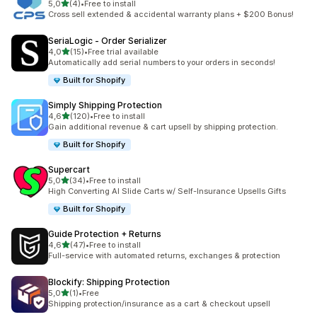
5 yıldız üzerinden
5,0
(4)
•
Free to install
toplam 4 değerlendirme
Cross sell extended & accidental warranty plans + $200 Bonus!
SeriaLogic ‑ Order Serializer
5 yıldız üzerinden
4,0
(15)
•
Free trial available
toplam 15 değerlendirme
Automatically add serial numbers to your orders in seconds!
Built for Shopify
Simply Shipping Protection
5 yıldız üzerinden
4,6
(120)
•
Free to install
toplam 120 değerlendirme
Gain additional revenue & cart upsell by shipping protection.
Built for Shopify
Supercart
5 yıldız üzerinden
5,0
(34)
•
Free to install
toplam 34 değerlendirme
High Converting AI Slide Carts w/ Self-Insurance Upsells Gifts
Built for Shopify
Guide Protection + Returns
5 yıldız üzerinden
4,6
(47)
•
Free to install
toplam 47 değerlendirme
Full-service with automated returns, exchanges & protection
Blockify: Shipping Protection
5 yıldız üzerinden
5,0
(1)
•
Free
toplam 1 değerlendirme
Shipping protection/insurance as a cart & checkout upsell