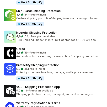
Built for Shopify
ShipGuard: Shipping Protection
5 yıldız üzerinden
4,4
(14)
•
Free to install
toplam 14 değerlendirme
Custom shipping protection/shipping insurance managed by you.
Built for Shopify
Insureful Shipping Protection
5 yıldız üzerinden
4,9
(64)
•
Free plan available
toplam 64 değerlendirme
Turn Shipping Protection into Profit Center Keep, 100% of Fees
Corso
5 yıldız üzerinden
4,8
(19)
•
Free to install
toplam 19 değerlendirme
Automate returns, exchanges, warranties & shipping protection
Protectify Shipping Protection
5 yıldız üzerinden
5,0
(3)
•
Free to install
toplam 3 değerlendirme
Protect your orders from loss, damage, and improve revenue
Built for Shopify
VOL ‑ Shipping Protection App
5 yıldız üzerinden
5,0
(11)
•
Free plan available
toplam 11 değerlendirme
Shipping protection for lost, damaged, and stolen packages
Warranty Registration & Claims
5 yıldız üzerinden
4,9
(17)
•
Free plan available