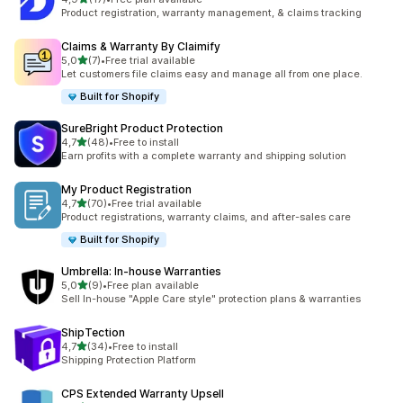
toplam 17 değerlendirme
Product registration, warranty management, & claims tracking
Claims & Warranty By Claimify
5 yıldız üzerinden
5,0
(7)
•
Free trial available
toplam 7 değerlendirme
Let customers file claims easy and manage all from one place.
Built for Shopify
SureBright Product Protection
5 yıldız üzerinden
4,7
(48)
•
Free to install
toplam 48 değerlendirme
Earn profits with a complete warranty and shipping solution
My Product Registration
5 yıldız üzerinden
4,7
(70)
•
Free trial available
toplam 70 değerlendirme
Product registrations, warranty claims, and after-sales care
Built for Shopify
Umbrella: In‑house Warranties
5 yıldız üzerinden
5,0
(9)
•
Free plan available
toplam 9 değerlendirme
Sell In-house "Apple Care style" protection plans & warranties
ShipTection
5 yıldız üzerinden
4,7
(34)
•
Free to install
toplam 34 değerlendirme
Shipping Protection Platform
CPS Extended Warranty Upsell