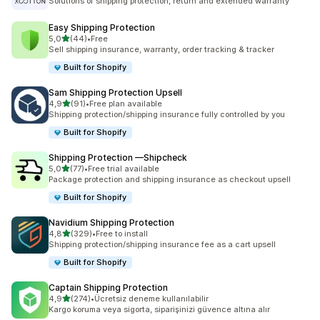
Solutions of shipping protection, return and extended warranty
Easy Shipping Protection
5 yıldız üzerinden
5,0
(44)
•
Free
toplam 44 değerlendirme
Sell shipping insurance, warranty, order tracking & tracker
Built for Shopify
Sam Shipping Protection Upsell
5 yıldız üzerinden
4,9
(91)
•
Free plan available
toplam 91 değerlendirme
Shipping protection/shipping insurance fully controlled by you
Built for Shopify
Shipping Protection —Shipcheck
5 yıldız üzerinden
5,0
(77)
•
Free trial available
toplam 77 değerlendirme
Package protection and shipping insurance as checkout upsell
Built for Shopify
Navidium Shipping Protection
5 yıldız üzerinden
4,8
(329)
•
Free to install
toplam 329 değerlendirme
Shipping protection/shipping insurance fee as a cart upsell
Built for Shopify
Captain Shipping Protection
5 yıldız üzerinden
4,9
(274)
•
Ücretsiz deneme kullanılabilir
toplam 274 değerlendirme
Kargo koruma veya sigorta, siparişinizi güvence altına alır