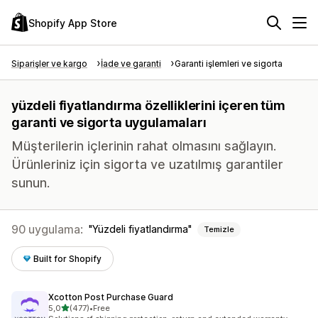
Shopify App Store
Siparişler ve kargo
İade ve garanti
Garanti işlemleri ve sigorta
yüzdeli fiyatlandırma özelliklerini içeren tüm
garanti ve sigorta uygulamaları
Müşterilerin içlerinin rahat olmasını sağlayın.
Ürünleriniz için sigorta ve uzatılmış garantiler
sunun.
90 uygulama:
Yüzdeli fiyatlandırma
Temizle
Built for Shopify
Xcotton Post Purchase Guard
5 yıldız üzerinden
5,0
(477)
•
Free
toplam 477 değerlendirme