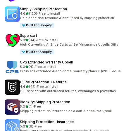
Simply Shipping Protection
별 5개 중
4.6
(120)
•
Free to install
총 리뷰 120개
Gain additional revenue & cart upsell by shipping protection.
Built for Shopify
Supercart
별 5개 중
5.0
(34)
•
Free to install
총 리뷰 34개
High Converting AI Slide Carts w/ Self-Insurance Upsells Gifts
Built for Shopify
CPS Extended Warranty Upsell
별 5개 중
5.0
(4)
•
Free to install
총 리뷰 4개
Cross sell extended & accidental warranty plans + $200 Bonus!
Guide Protection + Returns
별 5개 중
4.6
(47)
•
Free to install
총 리뷰 47개
Full-service with automated returns, exchanges & protection
Blockify: Shipping Protection
별 5개 중
5.0
(1)
•
Free
총 리뷰 1개
Shipping protection/insurance as a cart & checkout upsell
Shipping Protection ‑Insurance
별 5개 중
5.0
(6)
•
Free
총 리뷰 6개
Boost your revenue with shipping protection & Insurance