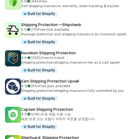
별 5개 중
5.0
(44)
•
Free
총 리뷰 44개
Sell shipping insurance, warranty, order tracking & tracker
Built for Shopify
Shipping Protection —Shipcheck
별 5개 중
5.0
(77)
•
Free trial available
총 리뷰 77개
Package protection and shipping insurance as checkout upsell
Built for Shopify
Navidium Shipping Protection
별 5개 중
4.8
(329)
•
Free to install
총 리뷰 329개
Shipping protection/shipping insurance fee as a cart upsell
Built for Shopify
Sam Shipping Protection Upsell
별 5개 중
4.9
(91)
•
Free plan available
총 리뷰 91개
Shipping protection/shipping insurance fully controlled by you
Built for Shopify
Captain Shipping Protection
별 5개 중
4.9
(274)
•
무료 체험 이용 가능
총 리뷰 274개
배송 보호 또는 보험이 귀하의 주문을 보장합니다
Built for Shopify
ShipGuard: Shipping Protection