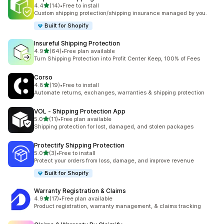
별 5개 중
4.4
(14)
•
Free to install
총 리뷰 14개
Custom shipping protection/shipping insurance managed by you.
Built for Shopify
Insureful Shipping Protection
별 5개 중
4.9
(64)
•
Free plan available
총 리뷰 64개
Turn Shipping Protection into Profit Center Keep, 100% of Fees
Corso
별 5개 중
4.8
(19)
•
Free to install
총 리뷰 19개
Automate returns, exchanges, warranties & shipping protection
VOL ‑ Shipping Protection App
별 5개 중
5.0
(11)
•
Free plan available
총 리뷰 11개
Shipping protection for lost, damaged, and stolen packages
Protectify Shipping Protection
별 5개 중
5.0
(3)
•
Free to install
총 리뷰 3개
Protect your orders from loss, damage, and improve revenue
Built for Shopify
Warranty Registration & Claims
별 5개 중
4.9
(17)
•
Free plan available
총 리뷰 17개
Product registration, warranty management, & claims tracking