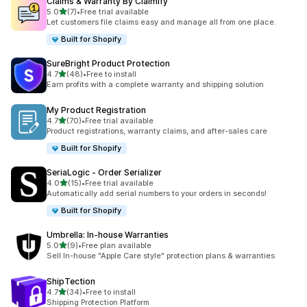
Claims & Warranty By Claimify
별 5개 중
5.0
(7)
•
Free trial available
총 리뷰 7개
Let customers file claims easy and manage all from one place.
Built for Shopify
SureBright Product Protection
별 5개 중
4.7
(48)
•
Free to install
총 리뷰 48개
Earn profits with a complete warranty and shipping solution
My Product Registration
별 5개 중
4.7
(70)
•
Free trial available
총 리뷰 70개
Product registrations, warranty claims, and after-sales care
Built for Shopify
SeriaLogic ‑ Order Serializer
별 5개 중
4.0
(15)
•
Free trial available
총 리뷰 15개
Automatically add serial numbers to your orders in seconds!
Built for Shopify
Umbrella: In‑house Warranties
별 5개 중
5.0
(9)
•
Free plan available
총 리뷰 9개
Sell In-house "Apple Care style" protection plans & warranties
ShipTection
별 5개 중
4.7
(34)
•
Free to install
총 리뷰 34개
Shipping Protection Platform