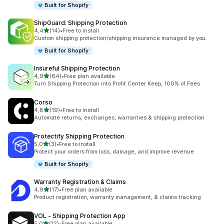
Built for Shopify
ShipGuard: Shipping Protection
de 5 estrelas
4,4
(14)
•
Free to install
14 total de avaliações
Custom shipping protection/shipping insurance managed by you.
Built for Shopify
Insureful Shipping Protection
de 5 estrelas
4,9
(64)
•
Free plan available
64 total de avaliações
Turn Shipping Protection into Profit Center Keep, 100% of Fees
Corso
de 5 estrelas
4,8
(19)
•
Free to install
19 total de avaliações
Automate returns, exchanges, warranties & shipping protection
Protectify Shipping Protection
de 5 estrelas
5,0
(3)
•
Free to install
3 total de avaliações
Protect your orders from loss, damage, and improve revenue
Built for Shopify
Warranty Registration & Claims
de 5 estrelas
4,9
(17)
•
Free plan available
17 total de avaliações
Product registration, warranty management, & claims tracking
VOL ‑ Shipping Protection App
de 5 estrelas
5,0
(12)
•
Free plan available