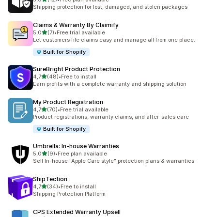
12 total de avaliações
Shipping protection for lost, damaged, and stolen packages
Claims & Warranty By Claimify
de 5 estrelas
5,0
(7)
•
Free trial available
7 total de avaliações
Let customers file claims easy and manage all from one place.
Built for Shopify
SureBright Product Protection
de 5 estrelas
4,7
(48)
•
Free to install
48 total de avaliações
Earn profits with a complete warranty and shipping solution
My Product Registration
de 5 estrelas
4,7
(70)
•
Free trial available
70 total de avaliações
Product registrations, warranty claims, and after-sales care
Built for Shopify
Umbrella: In‑house Warranties
de 5 estrelas
5,0
(9)
•
Free plan available
9 total de avaliações
Sell In-house "Apple Care style" protection plans & warranties
ShipTection
de 5 estrelas
4,7
(34)
•
Free to install
34 total de avaliações
Shipping Protection Platform
CPS Extended Warranty Upsell