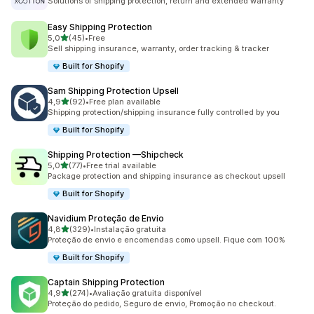
Solutions of shipping protection, return and extended warranty
Easy Shipping Protection
de 5 estrelas
5,0
(45)
•
Free
45 total de avaliações
Sell shipping insurance, warranty, order tracking & tracker
Built for Shopify
Sam Shipping Protection Upsell
de 5 estrelas
4,9
(92)
•
Free plan available
92 total de avaliações
Shipping protection/shipping insurance fully controlled by you
Built for Shopify
Shipping Protection —Shipcheck
de 5 estrelas
5,0
(77)
•
Free trial available
77 total de avaliações
Package protection and shipping insurance as checkout upsell
Built for Shopify
Navidium Proteção de Envio
de 5 estrelas
4,8
(329)
•
Instalação gratuita
329 total de avaliações
Proteção de envio e encomendas como upsell. Fique com 100%
Built for Shopify
Captain Shipping Protection
de 5 estrelas
4,9
(274)
•
Avaliação gratuita disponível
274 total de avaliações
Proteção do pedido, Seguro de envio, Promoção no checkout.