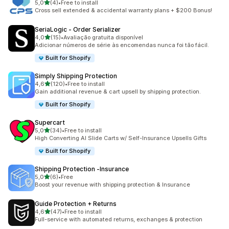
de 5 estrelas
5,0
(4)
•
Free to install
4 total de avaliações
Cross sell extended & accidental warranty plans + $200 Bonus!
SeriaLogic ‑ Order Serializer
de 5 estrelas
4,0
(15)
•
Avaliação gratuita disponível
15 total de avaliações
Adicionar números de série às encomendas nunca foi tão fácil.
Built for Shopify
Simply Shipping Protection
de 5 estrelas
4,6
(120)
•
Free to install
120 total de avaliações
Gain additional revenue & cart upsell by shipping protection.
Built for Shopify
Supercart
de 5 estrelas
5,0
(34)
•
Free to install
34 total de avaliações
High Converting AI Slide Carts w/ Self-Insurance Upsells Gifts
Built for Shopify
Shipping Protection ‑Insurance
de 5 estrelas
5,0
(6)
•
Free
6 total de avaliações
Boost your revenue with shipping protection & Insurance
Guide Protection + Returns
de 5 estrelas
4,6
(47)
•
Free to install
47 total de avaliações
Full-service with automated returns, exchanges & protection