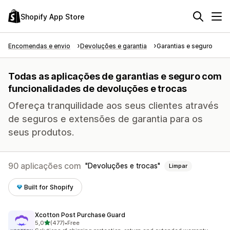
Shopify App Store
Encomendas e envio
Devoluções e garantia
Garantias e seguro
Todas as aplicações de garantias e seguro com
funcionalidades de devoluções e trocas
Ofereça tranquilidade aos seus clientes através
de seguros e extensões de garantia para os
seus produtos.
90 aplicações com
Devoluções e trocas
Limpar
Built for Shopify
Xcotton Post Purchase Guard
de 5 estrelas
5,0
(477)
•
Free
477 total de avaliações