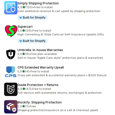
Simply Shipping Protection
stelle su 5
4,6
(120)
•
Free to install
120 recensioni totali
Gain additional revenue & cart upsell by shipping protection.
Built for Shopify
Supercart
stelle su 5
5,0
(34)
•
Free to install
34 recensioni totali
High Converting AI Slide Carts w/ Self-Insurance Upsells Gifts
Built for Shopify
Umbrella: In‑house Warranties
stelle su 5
5,0
(9)
•
Free plan available
9 recensioni totali
Sell In-house "Apple Care style" protection plans & warranties
CPS Extended Warranty Upsell
stelle su 5
5,0
(4)
•
Free to install
4 recensioni totali
Cross sell extended & accidental warranty plans + $200 Bonus!
Guide Protection + Returns
stelle su 5
4,6
(47)
•
Free to install
47 recensioni totali
Full-service with automated returns, exchanges & protection
Blockify: Shipping Protection
stelle su 5
5,0
(1)
•
Free
1 recensioni totali
Shipping protection/insurance as a cart & checkout upsell