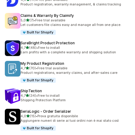
17 recensioni totali
Product registration, warranty management, & claims tracking
Claims & Warranty By Claimify
stelle su 5
5,0
(7)
•
Free trial available
7 recensioni totali
Let customers file claims easy and manage all from one place.
Built for Shopify
SureBright Product Protection
stelle su 5
4,7
(48)
•
Free to install
48 recensioni totali
Earn profits with a complete warranty and shipping solution
My Product Registration
stelle su 5
4,7
(70)
•
Free trial available
70 recensioni totali
Product registrations, warranty claims, and after-sales care
Built for Shopify
ShipTection
stelle su 5
4,7
(34)
•
Free to install
34 recensioni totali
Shipping Protection Platform
SeriaLogic ‑ Order Serializer
stelle su 5
4,0
(15)
•
Prova gratuita disponibile
15 recensioni totali
Aggiungere numeri di serie ai tuoi ordini non è mai stato così
Built for Shopify