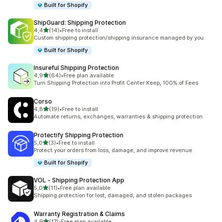
Built for Shopify
ShipGuard: Shipping Protection
stelle su 5
4,4
(14)
•
Free to install
14 recensioni totali
Custom shipping protection/shipping insurance managed by you.
Built for Shopify
Insureful Shipping Protection
stelle su 5
4,9
(64)
•
Free plan available
64 recensioni totali
Turn Shipping Protection into Profit Center Keep, 100% of Fees
Corso
stelle su 5
4,8
(19)
•
Free to install
19 recensioni totali
Automate returns, exchanges, warranties & shipping protection
Protectify Shipping Protection
stelle su 5
5,0
(3)
•
Free to install
3 recensioni totali
Protect your orders from loss, damage, and improve revenue
Built for Shopify
VOL ‑ Shipping Protection App
stelle su 5
5,0
(11)
•
Free plan available
11 recensioni totali
Shipping protection for lost, damaged, and stolen packages
Warranty Registration & Claims
stelle su 5
4,9
(17)
•
Free plan available