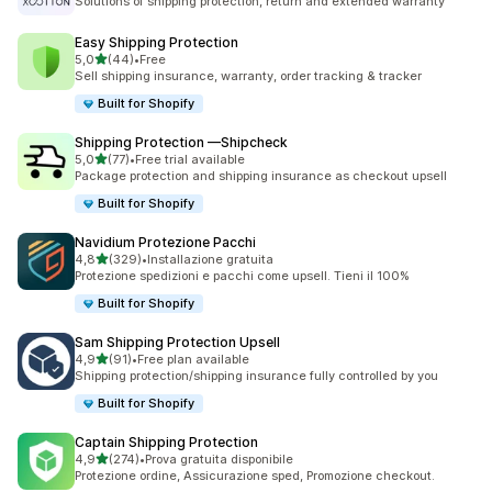
Solutions of shipping protection, return and extended warranty
Easy Shipping Protection
stelle su 5
5,0
(44)
•
Free
44 recensioni totali
Sell shipping insurance, warranty, order tracking & tracker
Built for Shopify
Shipping Protection —Shipcheck
stelle su 5
5,0
(77)
•
Free trial available
77 recensioni totali
Package protection and shipping insurance as checkout upsell
Built for Shopify
Navidium Protezione Pacchi
stelle su 5
4,8
(329)
•
Installazione gratuita
329 recensioni totali
Protezione spedizioni e pacchi come upsell. Tieni il 100%
Built for Shopify
Sam Shipping Protection Upsell
stelle su 5
4,9
(91)
•
Free plan available
91 recensioni totali
Shipping protection/shipping insurance fully controlled by you
Built for Shopify
Captain Shipping Protection
stelle su 5
4,9
(274)
•
Prova gratuita disponibile
274 recensioni totali
Protezione ordine, Assicurazione sped, Promozione checkout.