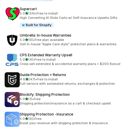
Supercart
별 5개 중
5.0
(34)
•
Free to install
총 리뷰 34개
High Converting AI Slide Carts w/ Self-Insurance Upsells Gifts
Built for Shopify
Umbrella: In‑house Warranties
별 5개 중
5.0
(9)
•
Free plan available
총 리뷰 9개
Sell In-house "Apple Care style" protection plans & warranties
CPS Extended Warranty Upsell
별 5개 중
5.0
(4)
•
Free to install
총 리뷰 4개
Cross sell extended & accidental warranty plans + $200 Bonus!
Guide Protection + Returns
별 5개 중
4.6
(47)
•
Free to install
총 리뷰 47개
Full-service with automated returns, exchanges & protection
Blockify: Shipping Protection
별 5개 중
5.0
(1)
•
Free
총 리뷰 1개
Shipping protection/insurance as a cart & checkout upsell
Shipping Protection ‑Insurance
별 5개 중
5.0
(6)
•
Free
총 리뷰 6개
Boost your revenue with shipping protection & Insurance