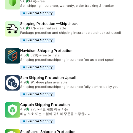
별 5개 중
5.0
(44)
•
Free
총 리뷰 44개
Sell shipping insurance, warranty, order tracking & tracker
Built for Shopify
Shipping Protection —Shipcheck
별 5개 중
5.0
(77)
•
Free trial available
총 리뷰 77개
Package protection and shipping insurance as checkout upsell
Built for Shopify
Navidium Shipping Protection
별 5개 중
4.8
(329)
•
Free to install
총 리뷰 329개
Shipping protection/shipping insurance fee as a cart upsell
Built for Shopify
Sam Shipping Protection Upsell
별 5개 중
4.9
(91)
•
Free plan available
총 리뷰 91개
Shipping protection/shipping insurance fully controlled by you
Built for Shopify
Captain Shipping Protection
별 5개 중
4.9
(275)
•
무료 체험 이용 가능
총 리뷰 275개
배송 보호 또는 보험이 귀하의 주문을 보장합니다
Built for Shopify
ShipGuard: Shipping Protection