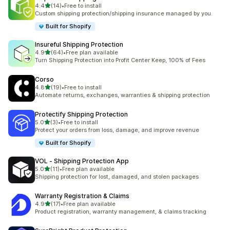
별 5개 중
4.4
(14)
•
Free to install
총 리뷰 14개
Custom shipping protection/shipping insurance managed by you.
Built for Shopify
Insureful Shipping Protection
별 5개 중
4.9
(64)
•
Free plan available
총 리뷰 64개
Turn Shipping Protection into Profit Center Keep, 100% of Fees
Corso
별 5개 중
4.8
(19)
•
Free to install
총 리뷰 19개
Automate returns, exchanges, warranties & shipping protection
Protectify Shipping Protection
별 5개 중
5.0
(3)
•
Free to install
총 리뷰 3개
Protect your orders from loss, damage, and improve revenue
Built for Shopify
VOL ‑ Shipping Protection App
별 5개 중
5.0
(11)
•
Free plan available
총 리뷰 11개
Shipping protection for lost, damaged, and stolen packages
Warranty Registration & Claims
별 5개 중
4.9
(17)
•
Free plan available
총 리뷰 17개
Product registration, warranty management, & claims tracking