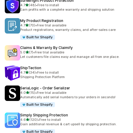
SureBright Product Protection
별 5개 중
4.7
(48)
•
Free to install
총 리뷰 48개
Earn profits with a complete warranty and shipping solution
My Product Registration
별 5개 중
4.7
(70)
•
Free trial available
총 리뷰 70개
Product registrations, warranty claims, and after-sales care
Built for Shopify
Claims & Warranty By Claimify
별 5개 중
5.0
(7)
•
Free trial available
총 리뷰 7개
Let customers file claims easy and manage all from one place.
ShipTection
별 5개 중
4.7
(34)
•
Free to install
총 리뷰 34개
Shipping Protection Platform
SeriaLogic ‑ Order Serializer
별 5개 중
4.0
(15)
•
Free trial available
총 리뷰 15개
Automatically add serial numbers to your orders in seconds!
Built for Shopify
Simply Shipping Protection
별 5개 중
4.6
(120)
•
Free to install
총 리뷰 120개
Gain additional revenue & cart upsell by shipping protection.
Built for Shopify