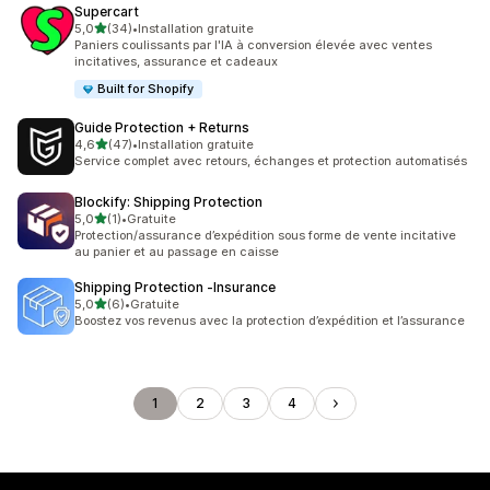
Supercart
étoile(s) sur 5
5,0
(34)
•
Installation gratuite
34 avis au total
Paniers coulissants par l'IA à conversion élevée avec ventes
incitatives, assurance et cadeaux
Built for Shopify
Guide Protection + Returns
étoile(s) sur 5
4,6
(47)
•
Installation gratuite
47 avis au total
Service complet avec retours, échanges et protection automatisés
Blockify: Shipping Protection
étoile(s) sur 5
5,0
(1)
•
Gratuite
1 avis au total
Protection/assurance d’expédition sous forme de vente incitative
au panier et au passage en caisse
Shipping Protection ‑Insurance
étoile(s) sur 5
5,0
(6)
•
Gratuite
6 avis au total
Boostez vos revenus avec la protection d’expédition et l’assurance
1
2
3
4