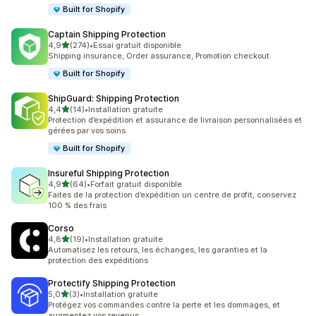
Built for Shopify
Captain Shipping Protection
étoile(s) sur 5
4,9
(274)
•
Essai gratuit disponible
274 avis au total
Shipping insurance, Order assurance, Promotion checkout.
Built for Shopify
ShipGuard: Shipping Protection
étoile(s) sur 5
4,4
(14)
•
Installation gratuite
14 avis au total
Protection d’expédition et assurance de livraison personnalisées et
gérées par vos soins.
Built for Shopify
Insureful Shipping Protection
étoile(s) sur 5
4,9
(64)
•
Forfait gratuit disponible
64 avis au total
Faites de la protection d’expédition un centre de profit, conservez
100 % des frais
Corso
étoile(s) sur 5
4,8
(19)
•
Installation gratuite
19 avis au total
Automatisez les retours, les échanges, les garanties et la
protection des expéditions
Protectify Shipping Protection
étoile(s) sur 5
5,0
(3)
•
Installation gratuite
3 avis au total
Protégez vos commandes contre la perte et les dommages, et
augmentez vos revenus