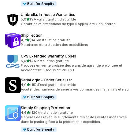
Built for Shopify
Umbrella: In‑house Warranties
étoile(s) sur 5
5,0
(9)
•
Forfait gratuit disponible
9 avis au total
Garanties et protections de type « AppleCare » en interne
ShipTection
étoile(s) sur 5
4,7
(34)
•
Installation gratuite
34 avis au total
Plateforme de protection des expéditions
CPS Extended Warranty Upsell
étoile(s) sur 5
5,0
(4)
•
Installation gratuite
4 avis au total
Proposez en vente croisée des plans de garantie prolongée et
accidentelle + bonus de 200 $ !
SeriaLogic ‑ Order Serializer
étoile(s) sur 5
4,0
(15)
•
Essai gratuit disponible
15 avis au total
Ajouter des numéros de série à vos commandes n'a jamais été au
Built for Shopify
Simply Shipping Protection
étoile(s) sur 5
4,6
(120)
•
Installation gratuite
120 avis au total
Générez des revenus supplémentaires et des ventes incitatives
dans le panier grâce à la protection d’expédition.
Built for Shopify