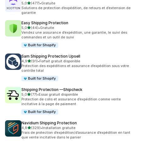
étoile(s) sur 5
5,0
(477)
•
Gratuite
477 avis au total
Solutions de protection d’expédition, de retours et d’extension de
garantie
Easy Shipping Protection
étoile(s) sur 5
5,0
(44)
•
Gratuite
44 avis au total
Vendez une assurance d’expédition, une garantie, le suivi des
commandes et un outil de suivi
Built for Shopify
Sam Shipping Protection Upsell
étoile(s) sur 5
4,9
(91)
•
Forfait gratuit disponible
91 avis au total
Protection des expéditions et assurance d’expédition sous votre
contrôle total
Built for Shopify
Shipping Protection —Shipcheck
étoile(s) sur 5
5,0
(77)
•
Essai gratuit disponible
77 avis au total
Protection de colis et assurance d’expédition comme vente
incitative à la page de paiement
Built for Shopify
Navidium Shipping Protection
étoile(s) sur 5
4,8
(329)
•
Installation gratuite
329 avis au total
Frais de protection d’expédition/d’assurance d’expédition en tant
que vente incitative dans le panier