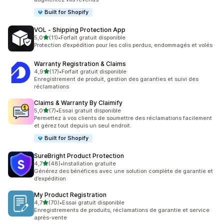
Built for Shopify
VOL ‑ Shipping Protection App
étoile(s) sur 5
5,0
(11)
•
Forfait gratuit disponible
11 avis au total
Protection d’expédition pour les colis perdus, endommagés et volés
Warranty Registration & Claims
étoile(s) sur 5
4,9
(17)
•
Forfait gratuit disponible
17 avis au total
Enregistrement de produit, gestion des garanties et suivi des
réclamations
Claims & Warranty By Claimify
étoile(s) sur 5
5,0
(7)
•
Essai gratuit disponible
7 avis au total
Permettez à vos clients de soumettre des réclamations facilement
et gérez tout depuis un seul endroit.
Built for Shopify
SureBright Product Protection
étoile(s) sur 5
4,7
(48)
•
Installation gratuite
48 avis au total
Générez des bénéfices avec une solution complète de garantie et
d’expédition
My Product Registration
étoile(s) sur 5
4,7
(70)
•
Essai gratuit disponible
70 avis au total
Enregistrements de produits, réclamations de garantie et service
après-vente