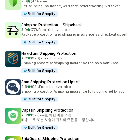
별 5개 중
5.0
(44)
•
Free
총 리뷰 44개
Sell shipping insurance, warranty, order tracking & tracker
Built for Shopify
Shipping Protection —Shipcheck
별 5개 중
5.0
(77)
•
Free trial available
총 리뷰 77개
Package protection and shipping insurance as checkout upsell
Built for Shopify
Navidium Shipping Protection
별 5개 중
4.8
(329)
•
Free to install
총 리뷰 329개
Shipping protection/shipping insurance fee as a cart upsell
Built for Shopify
Sam Shipping Protection Upsell
별 5개 중
4.9
(91)
•
Free plan available
총 리뷰 91개
Shipping protection/shipping insurance fully controlled by you
Built for Shopify
Captain Shipping Protection
별 5개 중
4.9
(275)
•
무료 체험 이용 가능
총 리뷰 275개
배송 보호 또는 보험이 귀하의 주문을 보장합니다
Built for Shopify
ShipGuard: Shipping Protection