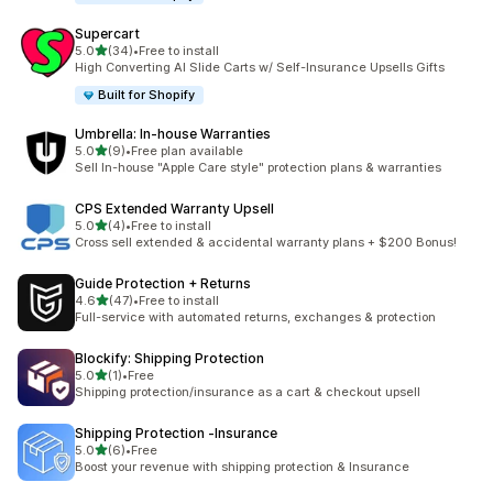
Supercart
별 5개 중
5.0
(34)
•
Free to install
총 리뷰 34개
High Converting AI Slide Carts w/ Self-Insurance Upsells Gifts
Built for Shopify
Umbrella: In‑house Warranties
별 5개 중
5.0
(9)
•
Free plan available
총 리뷰 9개
Sell In-house "Apple Care style" protection plans & warranties
CPS Extended Warranty Upsell
별 5개 중
5.0
(4)
•
Free to install
총 리뷰 4개
Cross sell extended & accidental warranty plans + $200 Bonus!
Guide Protection + Returns
별 5개 중
4.6
(47)
•
Free to install
총 리뷰 47개
Full-service with automated returns, exchanges & protection
Blockify: Shipping Protection
별 5개 중
5.0
(1)
•
Free
총 리뷰 1개
Shipping protection/insurance as a cart & checkout upsell
Shipping Protection ‑Insurance
별 5개 중
5.0
(6)
•
Free
총 리뷰 6개
Boost your revenue with shipping protection & Insurance