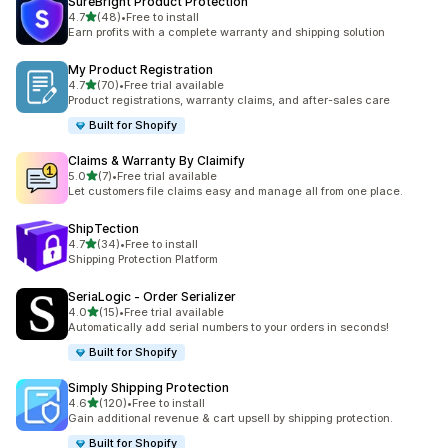
SureBright Product Protection
별 5개 중
4.7
(48)
•
Free to install
총 리뷰 48개
Earn profits with a complete warranty and shipping solution
My Product Registration
별 5개 중
4.7
(70)
•
Free trial available
총 리뷰 70개
Product registrations, warranty claims, and after-sales care
Built for Shopify
Claims & Warranty By Claimify
별 5개 중
5.0
(7)
•
Free trial available
총 리뷰 7개
Let customers file claims easy and manage all from one place.
ShipTection
별 5개 중
4.7
(34)
•
Free to install
총 리뷰 34개
Shipping Protection Platform
SeriaLogic ‑ Order Serializer
별 5개 중
4.0
(15)
•
Free trial available
총 리뷰 15개
Automatically add serial numbers to your orders in seconds!
Built for Shopify
Simply Shipping Protection
별 5개 중
4.6
(120)
•
Free to install
총 리뷰 120개
Gain additional revenue & cart upsell by shipping protection.
Built for Shopify