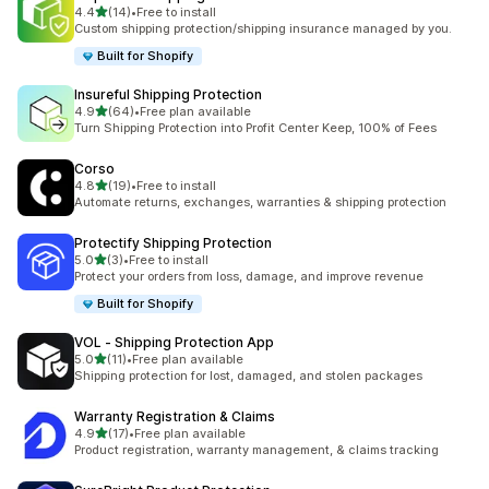
별 5개 중
4.4
(14)
•
Free to install
총 리뷰 14개
Custom shipping protection/shipping insurance managed by you.
Built for Shopify
Insureful Shipping Protection
별 5개 중
4.9
(64)
•
Free plan available
총 리뷰 64개
Turn Shipping Protection into Profit Center Keep, 100% of Fees
Corso
별 5개 중
4.8
(19)
•
Free to install
총 리뷰 19개
Automate returns, exchanges, warranties & shipping protection
Protectify Shipping Protection
별 5개 중
5.0
(3)
•
Free to install
총 리뷰 3개
Protect your orders from loss, damage, and improve revenue
Built for Shopify
VOL ‑ Shipping Protection App
별 5개 중
5.0
(11)
•
Free plan available
총 리뷰 11개
Shipping protection for lost, damaged, and stolen packages
Warranty Registration & Claims
별 5개 중
4.9
(17)
•
Free plan available
총 리뷰 17개
Product registration, warranty management, & claims tracking