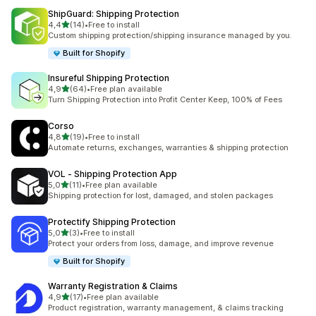
ShipGuard: Shipping Protection
z 5 hvězd
4,4
(14)
•
Free to install
Celkový počet recenzí: 14
Custom shipping protection/shipping insurance managed by you.
Built for Shopify
Insureful Shipping Protection
z 5 hvězd
4,9
(64)
•
Free plan available
Celkový počet recenzí: 64
Turn Shipping Protection into Profit Center Keep, 100% of Fees
Corso
z 5 hvězd
4,8
(19)
•
Free to install
Celkový počet recenzí: 19
Automate returns, exchanges, warranties & shipping protection
VOL ‑ Shipping Protection App
z 5 hvězd
5,0
(11)
•
Free plan available
Celkový počet recenzí: 11
Shipping protection for lost, damaged, and stolen packages
Protectify Shipping Protection
z 5 hvězd
5,0
(3)
•
Free to install
Celkový počet recenzí: 3
Protect your orders from loss, damage, and improve revenue
Built for Shopify
Warranty Registration & Claims
z 5 hvězd
4,9
(17)
•
Free plan available
Celkový počet recenzí: 17
Product registration, warranty management, & claims tracking