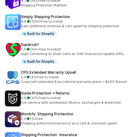
z 5 hvězd
4,7
(34)
•
Free to install
Celkový počet recenzí: 34
Shipping Protection Platform
Simply Shipping Protection
z 5 hvězd
4,6
(120)
•
Free to install
Celkový počet recenzí: 120
Gain additional revenue & cart upsell by shipping protection.
Built for Shopify
Supercart
z 5 hvězd
5,0
(34)
•
Free to install
Celkový počet recenzí: 34
High Converting AI Slide Carts w/ Self-Insurance Upsells Gifts
Built for Shopify
CPS Extended Warranty Upsell
z 5 hvězd
5,0
(4)
•
Free to install
Celkový počet recenzí: 4
Cross sell extended & accidental warranty plans + $200 Bonus!
Guide Protection + Returns
z 5 hvězd
4,6
(47)
•
Free to install
Celkový počet recenzí: 47
Full-service with automated returns, exchanges & protection
Blockify: Shipping Protection
z 5 hvězd
5,0
(1)
•
Free
Celkový počet recenzí: 1
Shipping protection/insurance as a cart & checkout upsell
Shipping Protection ‑Insurance