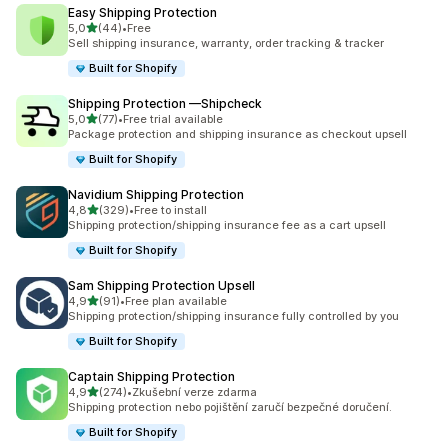
Easy Shipping Protection
z 5 hvězd
5,0
(44)
•
Free
Celkový počet recenzí: 44
Sell shipping insurance, warranty, order tracking & tracker
Built for Shopify
Shipping Protection —Shipcheck
z 5 hvězd
5,0
(77)
•
Free trial available
Celkový počet recenzí: 77
Package protection and shipping insurance as checkout upsell
Built for Shopify
Navidium Shipping Protection
z 5 hvězd
4,8
(329)
•
Free to install
Celkový počet recenzí: 329
Shipping protection/shipping insurance fee as a cart upsell
Built for Shopify
Sam Shipping Protection Upsell
z 5 hvězd
4,9
(91)
•
Free plan available
Celkový počet recenzí: 91
Shipping protection/shipping insurance fully controlled by you
Built for Shopify
Captain Shipping Protection
z 5 hvězd
4,9
(274)
•
Zkušební verze zdarma
Celkový počet recenzí: 274
Shipping protection nebo pojištění zaručí bezpečné doručení.
Built for Shopify