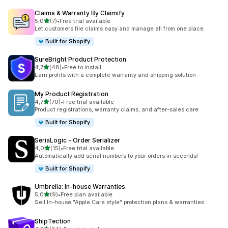
Claims & Warranty By Claimify
z 5 hvězd
5,0
(7)
•
Free trial available
Celkový počet recenzí: 7
Let customers file claims easy and manage all from one place.
Built for Shopify
SureBright Product Protection
z 5 hvězd
4,7
(48)
•
Free to install
Celkový počet recenzí: 48
Earn profits with a complete warranty and shipping solution
My Product Registration
z 5 hvězd
4,7
(70)
•
Free trial available
Celkový počet recenzí: 70
Product registrations, warranty claims, and after-sales care
Built for Shopify
SeriaLogic ‑ Order Serializer
z 5 hvězd
4,0
(15)
•
Free trial available
Celkový počet recenzí: 15
Automatically add serial numbers to your orders in seconds!
Built for Shopify
Umbrella: In‑house Warranties
z 5 hvězd
5,0
(9)
•
Free plan available
Celkový počet recenzí: 9
Sell In-house "Apple Care style" protection plans & warranties
ShipTection