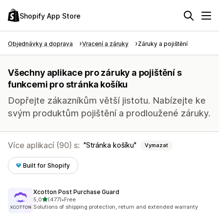
Shopify App Store
Objednávky a doprava
Vracení a záruky
Záruky a pojištění
Všechny aplikace pro záruky a pojištění s
funkcemi pro stránka košíku
Dopřejte zákazníkům větší jistotu. Nabízejte ke
svým produktům pojištění a prodloužené záruky.
Více aplikací (90) s:
Stránka košíku
Vymazat
Built for Shopify
Xcotton Post Purchase Guard
z 5 hvězd
5,0
(477)
•
Free
Celkový počet recenzí: 477
Solutions of shipping protection, return and extended warranty