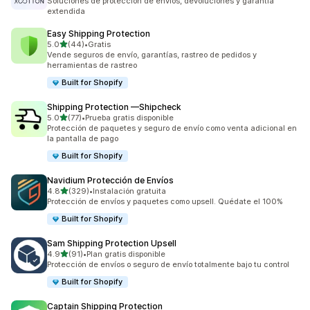
Soluciones de protección de envíos, devoluciones y garantía
extendida
Easy Shipping Protection
de 5 estrellas
5.0
(44)
•
Gratis
44 reseñas en total
Vende seguros de envío, garantías, rastreo de pedidos y
herramientas de rastreo
Built for Shopify
Shipping Protection —Shipcheck
de 5 estrellas
5.0
(77)
•
Prueba gratis disponible
77 reseñas en total
Protección de paquetes y seguro de envío como venta adicional en
la pantalla de pago
Built for Shopify
Navidium Protección de Envíos
de 5 estrellas
4.8
(329)
•
Instalación gratuita
329 reseñas en total
Protección de envíos y paquetes como upsell. Quédate el 100%
Built for Shopify
Sam Shipping Protection Upsell
de 5 estrellas
4.9
(91)
•
Plan gratis disponible
91 reseñas en total
Protección de envíos o seguro de envío totalmente bajo tu control
Built for Shopify
Captain Shipping Protection