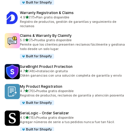
Built for Shopify
Warranty Registration & Claims
de 5 estrellas
4.9
(17)
•
Plan gratis disponible
17 reseñas en total
Registro de productos, gestión de garantías y seguimiento de
reclamos
Claims & Warranty By Claimify
de 5 estrellas
5.0
(7)
•
Prueba gratis disponible
7 reseñas en total
Permite que los clientes presenten reclamos fácilmente y gestiona
todo desde un solo lugar.
Built for Shopify
SureBright Product Protection
de 5 estrellas
4.7
(48)
•
Instalación gratuita
48 reseñas en total
Obtén ganancias con una solución completa de garantía y envío
My Product Registration
de 5 estrellas
4.7
(70)
•
Prueba gratis disponible
70 reseñas en total
Registros de productos, reclamos de garantía y atención posventa
Built for Shopify
SeriaLogic ‑ Order Serializer
de 5 estrellas
4.0
(15)
•
Prueba gratis disponible
15 reseñas en total
Agregar números de serie a tus pedidos nunca fue tan fácil.
Built for Shopify