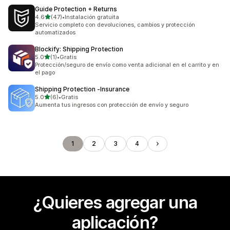
Guide Protection + Returns
de 5 estrellas
4.6
(47)
•
Instalación gratuita
47 reseñas en total
Servicio completo con devoluciones, cambios y protección
automatizados
Blockify: Shipping Protection
de 5 estrellas
5.0
(1)
•
Gratis
1 reseñas en total
Protección/seguro de envío como venta adicional en el carrito y en
el pago
Shipping Protection ‑Insurance
de 5 estrellas
5.0
(6)
•
Gratis
6 reseñas en total
Aumenta tus ingresos con protección de envío y seguro
1
2
3
4
¿Quieres agregar una
aplicación?