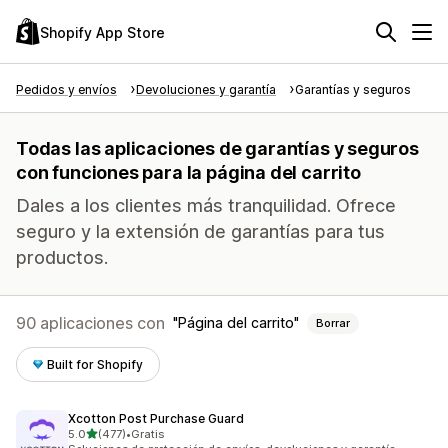
Shopify App Store
Pedidos y envíos
Devoluciones y garantía
Garantías y seguros
Todas las aplicaciones de garantías y seguros
con funciones para la página del carrito
Dales a los clientes más tranquilidad. Ofrece
seguro y la extensión de garantías para tus
productos.
90 aplicaciones con
Página del carrito
Borrar
Built for Shopify
Xcotton Post Purchase Guard
de 5 estrellas
5.0
(477)
•
Gratis
477 reseñas en total