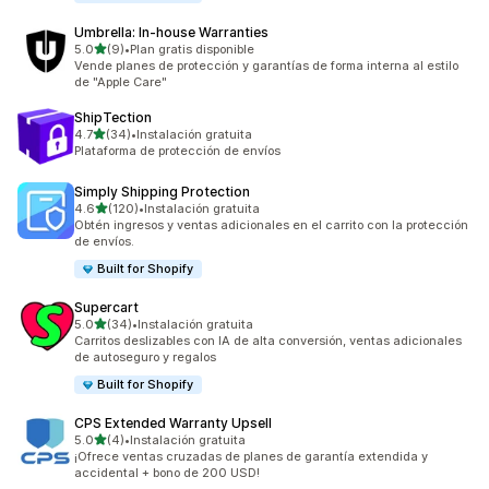
Umbrella: In‑house Warranties
de 5 estrellas
5.0
(9)
•
Plan gratis disponible
9 reseñas en total
Vende planes de protección y garantías de forma interna al estilo
de "Apple Care"
ShipTection
de 5 estrellas
4.7
(34)
•
Instalación gratuita
34 reseñas en total
Plataforma de protección de envíos
Simply Shipping Protection
de 5 estrellas
4.6
(120)
•
Instalación gratuita
120 reseñas en total
Obtén ingresos y ventas adicionales en el carrito con la protección
de envíos.
Built for Shopify
Supercart
de 5 estrellas
5.0
(34)
•
Instalación gratuita
34 reseñas en total
Carritos deslizables con IA de alta conversión, ventas adicionales
de autoseguro y regalos
Built for Shopify
CPS Extended Warranty Upsell
de 5 estrellas
5.0
(4)
•
Instalación gratuita
4 reseñas en total
¡Ofrece ventas cruzadas de planes de garantía extendida y
accidental + bono de 200 USD!