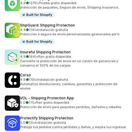
de 5 estrellas
4.9
(274)
•
Prueba gratis disponible
274 reseñas en total
protección de paquetes, Seguro de envío, Shipping insurance,
Built for Shopify
ShipGuard: Shipping Protection
de 5 estrellas
4.4
(14)
•
Instalación gratuita
14 reseñas en total
Protección o seguro de envío personalizados gestionados por ti.
Built for Shopify
Insureful Shipping Protection
de 5 estrellas
4.9
(64)
•
Plan gratis disponible
64 reseñas en total
Convierte la protección de envío en un centro de ganancias y
conserva el 100% de los cargos
Corso
de 5 estrellas
4.8
(19)
•
Instalación gratuita
19 reseñas en total
Automatiza devoluciones, cambios, garantías y protección de
envíos
VOL ‑ Shipping Protection App
de 5 estrellas
5.0
(11)
•
Plan gratis disponible
11 reseñas en total
Protección de envío para paquetes perdidos, dañados y robados
Protectify Shipping Protection
de 5 estrellas
5.0
(3)
•
Instalación gratuita
3 reseñas en total
Protege tus pedidos contra pérdidas y daños, y mejora tus ingresos