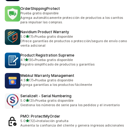
OrderShippingProtect
Prueba gratis disponible
Agrega automáticamente protección de productos a los carritos
para impulsar las compras.
Navidium Product Warranty
de 5 estrellas
5.0
(1)
•
Prueba gratis disponible
1 reseñas en total
Ofrece garantías de productos o protección/seguro de envío como
venta adicional
Product Registration Supreme
de 5 estrellas
4.1
(9)
•
Prueba gratis disponible
9 reseñas en total
Registro simplificado de productos y garantías
Webkul Warranty Management
de 5 estrellas
4.5
(7)
•
Prueba gratis disponible
7 reseñas en total
Agrega garantías a los productos fácilmente
SerializeIt ‑ Serial Numbering
de 5 estrellas
5.0
(3)
•
Prueba gratis disponible
3 reseñas en total
Gestiona los números de serie para los pedidos y el inventario
PMO: ProtectMyOrder
de 5 estrellas
5.0
(12)
•
Instalación gratuita
12 reseñas en total
Aumenta la confianza del cliente y genera ingresos adicionales