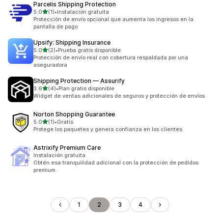
Parcelis Shipping Protection
de 5 estrellas
5.0
(1)
•
Instalación gratuita
1 reseñas en total
Protección de envío opcional que aumenta los ingresos en la
pantalla de pago
Upsify: Shipping Insurance
de 5 estrellas
5.0
(2)
•
Prueba gratis disponible
2 reseñas en total
Protección de envío real con cobertura respaldada por una
aseguradora
Shipping Protection — Assurify
de 5 estrellas
3.6
(4)
•
Plan gratis disponible
4 reseñas en total
Widget de ventas adicionales de seguros y protección de envíos
Norton Shopping Guarantee
de 5 estrellas
5.0
(1)
•
Gratis
1 reseñas en total
Protege los paquetes y genera confianza en los clientes
Astrixify Premium Care
Instalación gratuita
Obtén esa tranquilidad adicional con la protección de pedidos
premium.
1
2
3
4