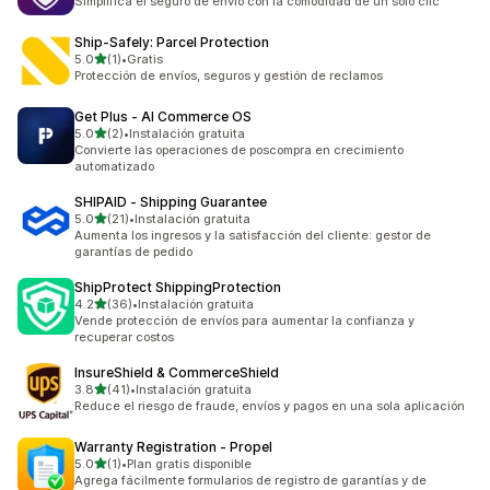
Simplifica el seguro de envío con la comodidad de un solo clic
Ship‑Safely: Parcel Protection
de 5 estrellas
5.0
(1)
•
Gratis
1 reseñas en total
Protección de envíos, seguros y gestión de reclamos
Get Plus ‑ AI Commerce OS
de 5 estrellas
5.0
(2)
•
Instalación gratuita
2 reseñas en total
Convierte las operaciones de poscompra en crecimiento
automatizado
SHIPAID ‑ Shipping Guarantee
de 5 estrellas
5.0
(21)
•
Instalación gratuita
21 reseñas en total
Aumenta los ingresos y la satisfacción del cliente: gestor de
garantías de pedido
ShipProtect ShippingProtection
de 5 estrellas
4.2
(36)
•
Instalación gratuita
36 reseñas en total
Vende protección de envíos para aumentar la confianza y
recuperar costos
InsureShield & CommerceShield
de 5 estrellas
3.8
(41)
•
Instalación gratuita
41 reseñas en total
Reduce el riesgo de fraude, envíos y pagos en una sola aplicación
Warranty Registration ‑ Propel
de 5 estrellas
5.0
(1)
•
Plan gratis disponible
1 reseñas en total
Agrega fácilmente formularios de registro de garantías y de