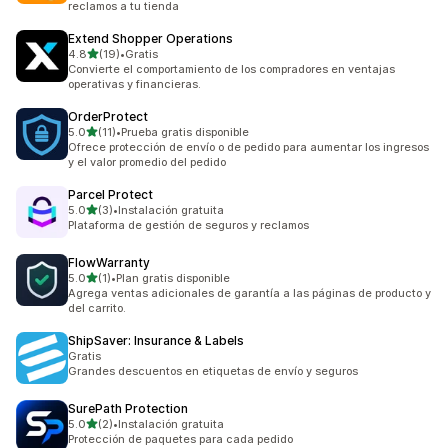
reclamos a tu tienda
Extend Shopper Operations
de 5 estrellas
4.8
(19)
•
Gratis
19 reseñas en total
Convierte el comportamiento de los compradores en ventajas
operativas y financieras.
OrderProtect
de 5 estrellas
5.0
(11)
•
Prueba gratis disponible
11 reseñas en total
Ofrece protección de envío o de pedido para aumentar los ingresos
y el valor promedio del pedido
Parcel Protect
de 5 estrellas
5.0
(3)
•
Instalación gratuita
3 reseñas en total
Plataforma de gestión de seguros y reclamos
FlowWarranty
de 5 estrellas
5.0
(1)
•
Plan gratis disponible
1 reseñas en total
Agrega ventas adicionales de garantía a las páginas de producto y
del carrito.
ShipSaver: Insurance & Labels
Gratis
Grandes descuentos en etiquetas de envío y seguros
SurePath Protection
de 5 estrellas
5.0
(2)
•
Instalación gratuita
2 reseñas en total
Protección de paquetes para cada pedido