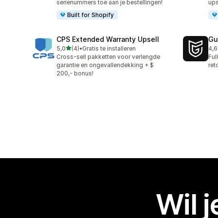
serienummers toe aan je bestellingen!
ups
Built for Shopify
CPS Extended Warranty Upsell
Gu
van 5 sterren
5,0
(4)
•
Gratis te installeren
4,6
4 recensies in totaal
47 
Cross-sell pakketten voor verlengde
Ful
garantie en ongevallendekking + $
ret
200,- bonus!
Wil 