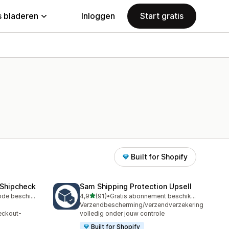
 bladeren
Inloggen
Start gratis
Built for Shopify
—Shipcheck
Sam Shipping Protection Upsell
van 5 sterren
Gratis proefperiode beschikbaar
4,9
(91)
•
Gratis abonnement beschikbaar
91 recensies in totaal
Verzendbescherming/verzendverzekering
eckout-
volledig onder jouw controle
Built for Shopify