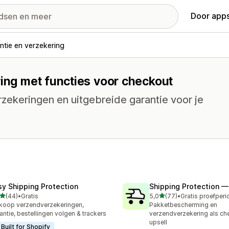
Door apps
ntie en verzekering
ring met functies voor checkout
zekeringen en uitgebreide garantie voor je
sy Shipping Protection
Shipping Protection 
van 5 sterren
van 5 sterren
(44)
•
Gratis
5,0
(77)
•
recensies in totaal
77 recensies in totaal
koop verzendverzekeringen,
Pakketbescherming en
antie, bestellingen volgen & trackers
verzendverzekering als ch
upsell
Built for Shopify