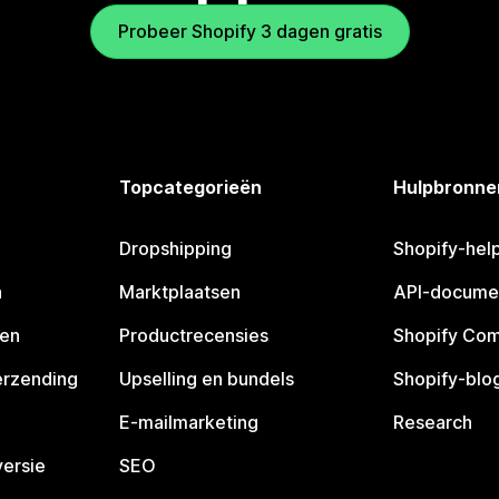
Probeer Shopify 3 dagen gratis
Topcategorieën
Hulpbronne
Dropshipping
Shopify-hel
n
Marktplaatsen
API-docume
pen
Productrecensies
Shopify Co
erzending
Upselling en bundels
Shopify-blo
E-mailmarketing
Research
ersie
SEO