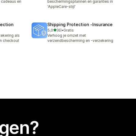
, cadeaus en
beschermingsplannen en garanties in
'AppleCare-stijl'
tection
Shipping Protection ‑Insurance
van 5 sterren
5,0
(6)
•
Gratis
6 recensies in totaal
ekering als
Verhoog je omzet met
en checkout
verzendbescherming en -verzekering
egen?