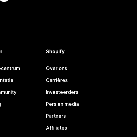
n
Shopify
pcentrum
Over ons
ntatie
Carrières
mmunity
Investeerders
g
Pers en media
Partners
Affiliates