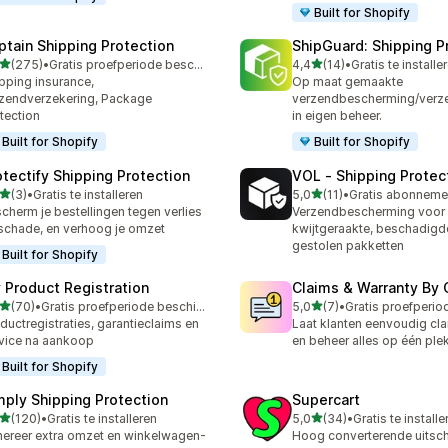
Built for Shopify
ptain Shipping Protection
ShipGuard: Shipping P
van 5 sterren
van 5 sterren
(275)
•
Gratis proefperiode beschikbaar
4,4
(14)
•
Gratis te installe
 recensies in totaal
14 recensies in totaal
pping insurance,
Op maat gemaakte
zendverzekering, Package
verzendbescherming/verz
tection
in eigen beheer.
Built for Shopify
Built for Shopify
otectify Shipping Protection
VOL ‑ Shipping Protec
van 5 sterren
van 5 sterren
(3)
•
Gratis te installeren
5,0
(11)
•
ecensies in totaal
11 recensies in totaal
cherm je bestellingen tegen verlies
Verzendbescherming voor
schade, en verhoog je omzet
kwijtgeraakte, beschadigd
gestolen pakketten
Built for Shopify
 Product Registration
Claims & Warranty By 
van 5 sterren
van 5 sterren
(70)
•
Gratis proefperiode beschikbaar
5,0
(7)
•
recensies in totaal
7 recensies in totaal
ductregistraties, garantieclaims en
Laat klanten eenvoudig cla
vice na aankoop
en beheer alles op één plek
Built for Shopify
mply Shipping Protection
Supercart
van 5 sterren
van 5 sterren
(120)
•
Gratis te installeren
5,0
(34)
•
Gratis te installe
 recensies in totaal
34 recensies in totaal
ereer extra omzet en winkelwagen-
Hoog converterende uitsch