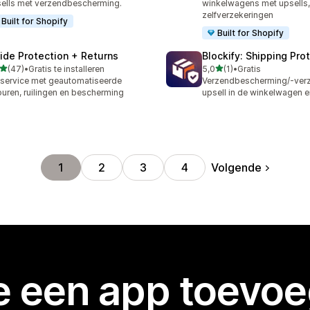
ells met verzendbescherming.
winkelwagens met upsells
zelfverzekeringen
Built for Shopify
Built for Shopify
ide Protection + Returns
Blockify: Shipping Pro
van 5 sterren
van 5 sterren
(47)
•
Gratis te installeren
5,0
(1)
•
Gratis
recensies in totaal
1 recensies in totaal
lservice met geautomatiseerde
Verzendbescherming/-verz
ouren, ruilingen en bescherming
upsell in de winkelwagen 
Volgende
1
2
3
4
je een app toevo