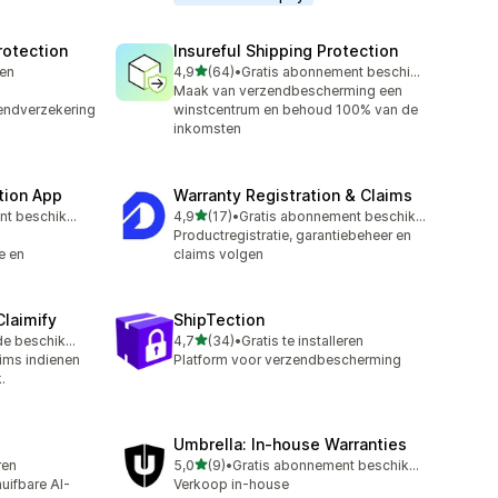
rotection
Insureful Shipping Protection
van 5 sterren
ren
4,9
(64)
•
Gratis abonnement beschikbaar
64 recensies in totaal
Maak van verzendbescherming een
endverzekering
winstcentrum en behoud 100% van de
inkomsten
tion App
Warranty Registration & Claims
van 5 sterren
Gratis abonnement beschikbaar
4,9
(17)
•
Gratis abonnement beschikbaar
17 recensies in totaal
Productregistratie, garantiebeheer en
e en
claims volgen
Claimify
ShipTection
van 5 sterren
Gratis proefperiode beschikbaar
4,7
(34)
•
Gratis te installeren
34 recensies in totaal
ims indienen
Platform voor verzendbescherming
.
Umbrella: In‑house Warranties
van 5 sterren
ren
5,0
(9)
•
Gratis abonnement beschikbaar
9 recensies in totaal
uifbare AI-
Verkoop in-house