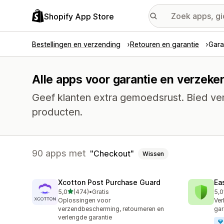
Shopify App Store
Bestellingen en verzending
Retouren en garantie
Gara
Alle apps voor garantie en verzeke
Geef klanten extra gemoedsrust. Bied ver
producten.
90 apps met
Checkout
Wissen
Xcotton Post Purchase Guard
Ea
van 5 sterren
5,0
(474)
•
Gratis
5,0
474 recensies in totaal
44 
Oplossingen voor
Ver
verzendbescherming, retourneren en
gar
verlengde garantie