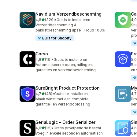
Navidium Verzendbescherming
Ca
van 5 sterren
4,8
(329)
•
Gratis te installeren
4,9
329 recensies in totaal
275
Verzendbescherming &
Shi
pakketbescherming upsell. Houd 100%
Ver
pro
Built for Shopify
Corso
Pr
van 5 sterren
4,8
(19)
•
Gratis te installeren
5,0
19 recensies in totaal
3 r
Automatiseer retouren, ruilingen,
Bes
garanties en verzendbescherming
en 
SureBright Product Protection
My
van 5 sterren
4,7
(48)
•
Gratis te installeren
4,7
48 recensies in totaal
70 
Maak winst met een complete
Pro
garantie- en verzendoplossing
ser
SeriaLogic ‑ Order Serializer
Si
van 5 sterren
4,0
(15)
•
Gratis proefperiode beschikbaar
4,6
15 recensies in totaal
120
Voeg in enkele seconden automatisch
Gen