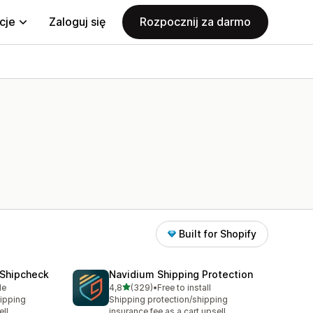
cje
Zaloguj się
Rozpocznij za darmo
Built for Shopify
—Shipcheck
Navidium Shipping Protection
na 5 gwiazdek
le
4,8
(329)
•
Free to install
Łączna liczba recenzji: 329
ipping
Shipping protection/shipping
ll
insurance fee as a cart upsell