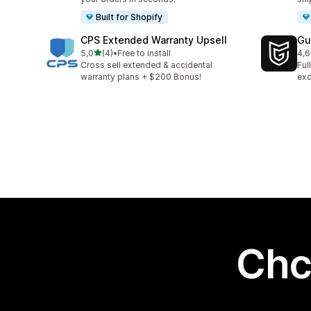
Built for Shopify
CPS Extended Warranty Upsell
Gu
na 5 gwiazdek
5,0
(4)
•
Free to install
4,6
Łączna liczba recenzji: 4
Łąc
Cross sell extended & accidental
Ful
warranty plans + $200 Bonus!
exc
Chc