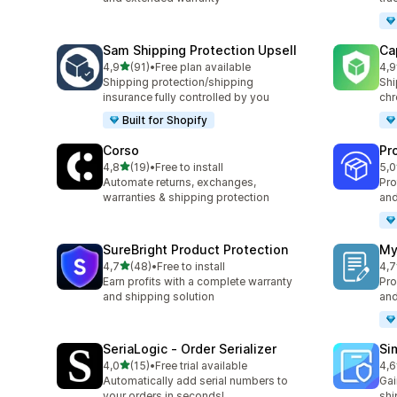
Sam Shipping Protection Upsell
Ca
na 5 gwiazdek
4,9
(91)
•
Free plan available
4,9
Łączna liczba recenzji: 91
Łąc
Shipping protection/shipping
Shi
insurance fully controlled by you
chr
Built for Shopify
Corso
Pr
na 5 gwiazdek
4,8
(19)
•
Free to install
5,0
Łączna liczba recenzji: 19
Łąc
Automate returns, exchanges,
Pro
warranties & shipping protection
and
SureBright Product Protection
My
na 5 gwiazdek
4,7
(48)
•
Free to install
4,7
Łączna liczba recenzji: 48
Łąc
Earn profits with a complete warranty
Pro
and shipping solution
and
SeriaLogic ‑ Order Serializer
Si
na 5 gwiazdek
4,0
(15)
•
Free trial available
4,6
Łączna liczba recenzji: 15
Łąc
Automatically add serial numbers to
Gai
your orders in seconds!
shi