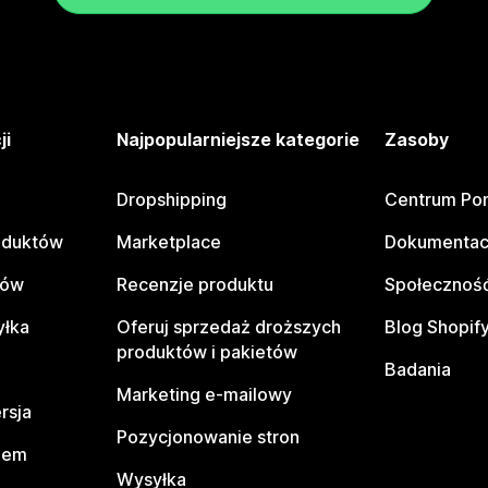
ji
Najpopularniejsze kategorie
Zasoby
Dropshipping
Centrum Po
oduktów
Marketplace
Dokumentac
tów
Recenzje produktu
Społeczność
yłka
Oferuj sprzedaż droższych
Blog Shopif
produktów i pakietów
Badania
Marketing e-mailowy
rsja
Pozycjonowanie stron
pem
Wysyłka