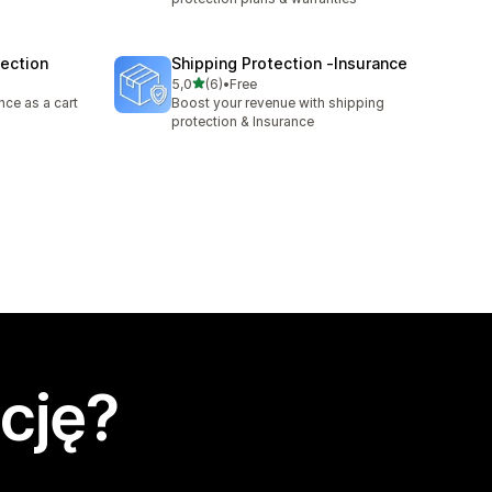
tection
Shipping Protection ‑Insurance
na 5 gwiazdek
5,0
(6)
•
Free
Łączna liczba recenzji: 6
nce as a cart
Boost your revenue with shipping
protection & Insurance
cję?