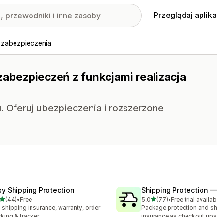
Przeglądaj aplika
 zabezpieczenia
zabezpieczeń z funkcjami realizacja
. Oferuj ubezpieczenia i rozszerzone
sy Shipping Protection
Shipping Protection 
na 5 gwiazdek
na 5 gwiazdek
(44)
•
Free
5,0
(77)
•
Free trial availab
zna liczba recenzji: 44
Łączna liczba recenzji: 77
l shipping insurance, warranty, order
Package protection and sh
cking & tracker
insurance as checkout upse