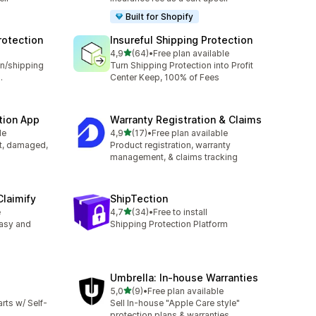
Built for Shopify
rotection
Insureful Shipping Protection
na 5 gwiazdek
4,9
(64)
•
Free plan available
Łączna liczba recenzji: 64
n/shipping
Turn Shipping Protection into Profit
.
Center Keep, 100% of Fees
tion App
Warranty Registration & Claims
na 5 gwiazdek
le
4,9
(17)
•
Free plan available
Łączna liczba recenzji: 17
st, damaged,
Product registration, warranty
management, & claims tracking
Claimify
ShipTection
na 5 gwiazdek
e
4,7
(34)
•
Free to install
Łączna liczba recenzji: 34
easy and
Shipping Protection Platform
Umbrella: In‑house Warranties
na 5 gwiazdek
5,0
(9)
•
Free plan available
Łączna liczba recenzji: 9
rts w/ Self-
Sell In-house "Apple Care style"
protection plans & warranties