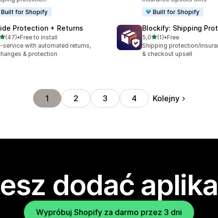
Built for Shopify
Built for Shopify
ide Protection + Returns
Blockify: Shipping Pro
na 5 gwiazdek
na 5 gwiazdek
(47)
•
Free to install
5,0
(1)
•
Free
zna liczba recenzji: 47
Łączna liczba recenzji: 1
l-service with automated returns,
Shipping protection/insura
hanges & protection
& checkout upsell
Kolejny
1
2
3
4
esz dodać aplika
Wypróbuj Shopify za darmo przez 3 dni