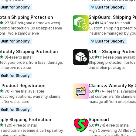
Built for Shopify
Built for Shopify
ptain Shipping Protection
ShipGuard: Shipping P
na 5 gwiazdek
na 5 gwiazdek
(275)
•
Dostępna darmowa wersja próbna
4,4
(14)
•
Free to install
zna liczba recenzji: 275
Łączna liczba recenzji: 14
pping protection lub ubezpieczenie
Custom shipping protectio
oni Twoje zamówienie
insurance managed by you
Built for Shopify
Built for Shopify
otectify Shipping Protection
VOL ‑ Shipping Protec
na 5 gwiazdek
na 5 gwiazdek
(3)
•
Free to install
5,0
(11)
•
Free plan availab
zna liczba recenzji: 3
Łączna liczba recenzji: 11
tect your orders from loss, damage,
Shipping protection for lo
 improve revenue
and stolen packages
Built for Shopify
 Product Registration
Claims & Warranty By 
na 5 gwiazdek
na 5 gwiazdek
(70)
•
Free trial available
5,0
(7)
•
Free trial availabl
zna liczba recenzji: 70
Łączna liczba recenzji: 7
duct registrations, warranty claims,
Let customers file claims 
 after-sales care
manage all from one place.
Built for Shopify
mply Shipping Protection
Supercart
na 5 gwiazdek
na 5 gwiazdek
(120)
•
Free to install
5,0
(34)
•
Free to install
zna liczba recenzji: 120
Łączna liczba recenzji: 34
n additional revenue & cart upsell by
High Converting AI Slide Ca
pping protection.
Insurance Upsells Gifts