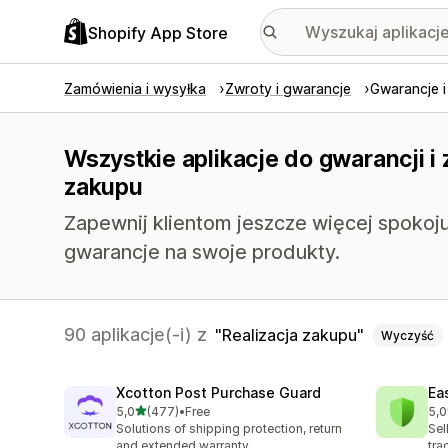
Shopify App Store
Zamówienia i wysyłka
Zwroty i gwarancje
Gwarancje i
Wszystkie aplikacje do gwarancji i 
zakupu
Zapewnij klientom jeszcze więcej spokoju
gwarancje na swoje produkty.
90 aplikacje(-i) z
Realizacja zakupu
Wyczyść
Xcotton Post Purchase Guard
Ea
na 5 gwiazdek
5,0
(477)
•
Free
5,0
Łączna liczba recenzji: 477
Łąc
Solutions of shipping protection, return
Sel
and extended warranty
tra