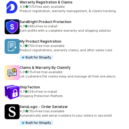
Warranty Registration & Claims
na 5 gwiazdek
4,9
(17)
•
Free plan available
Łączna liczba recenzji: 17
Product registration, warranty management, & claims tracking
SureBright Product Protection
na 5 gwiazdek
4,7
(48)
•
Free to install
Łączna liczba recenzji: 48
Earn profits with a complete warranty and shipping solution
My Product Registration
na 5 gwiazdek
4,7
(70)
•
Free trial available
Łączna liczba recenzji: 70
Product registrations, warranty claims, and after-sales care
Built for Shopify
Claims & Warranty By Claimify
na 5 gwiazdek
5,0
(7)
•
Free trial available
Łączna liczba recenzji: 7
Let customers file claims easy and manage all from one place.
ShipTection
na 5 gwiazdek
4,7
(34)
•
Free to install
Łączna liczba recenzji: 34
Shipping Protection Platform
SeriaLogic ‑ Order Serializer
na 5 gwiazdek
4,0
(15)
•
Free trial available
Łączna liczba recenzji: 15
Automatically add serial numbers to your orders in seconds!
Built for Shopify