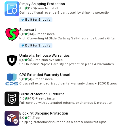
Simply Shipping Protection
na 5 gwiazdek
4,6
(120)
•
Free to install
Łączna liczba recenzji: 120
Gain additional revenue & cart upsell by shipping protection.
Built for Shopify
Supercart
na 5 gwiazdek
5,0
(34)
•
Free to install
Łączna liczba recenzji: 34
High Converting AI Slide Carts w/ Self-Insurance Upsells Gifts
Built for Shopify
Umbrella: In‑house Warranties
na 5 gwiazdek
5,0
(9)
•
Free plan available
Łączna liczba recenzji: 9
Sell In-house "Apple Care style" protection plans & warranties
CPS Extended Warranty Upsell
na 5 gwiazdek
5,0
(4)
•
Free to install
Łączna liczba recenzji: 4
Cross sell extended & accidental warranty plans + $200 Bonus!
Guide Protection + Returns
na 5 gwiazdek
4,6
(47)
•
Free to install
Łączna liczba recenzji: 47
Full-service with automated returns, exchanges & protection
Blockify: Shipping Protection
na 5 gwiazdek
5,0
(1)
•
Free
Łączna liczba recenzji: 1
Shipping protection/insurance as a cart & checkout upsell