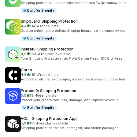
Łączna liczba recenzji: 275
Shipping protection lub ubezpieczenie chroni Twoje zamówienie
Built for Shopify
ShipGuard: Shipping Protection
na 5 gwiazdek
4,4
(14)
•
Free to install
Łączna liczba recenzji: 14
Custom shipping protection/shipping insurance managed by you.
Built for Shopify
Insureful Shipping Protection
na 5 gwiazdek
4,9
(64)
•
Free plan available
Łączna liczba recenzji: 64
Turn Shipping Protection into Profit Center Keep, 100% of Fees
Corso
na 5 gwiazdek
4,8
(19)
•
Free to install
Łączna liczba recenzji: 19
Automate returns, exchanges, warranties & shipping protection
Protectify Shipping Protection
na 5 gwiazdek
5,0
(3)
•
Free to install
Łączna liczba recenzji: 3
Protect your orders from loss, damage, and improve revenue
Built for Shopify
VOL ‑ Shipping Protection App
na 5 gwiazdek
5,0
(11)
•
Free plan available
Łączna liczba recenzji: 11
Shipping protection for lost, damaged, and stolen packages