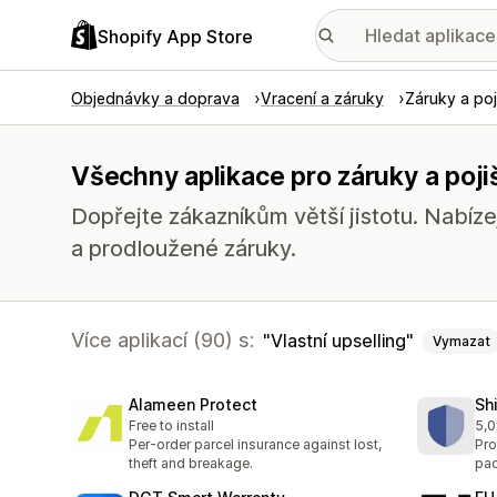
Shopify App Store
Objednávky a doprava
Vracení a záruky
Záruky a poj
Všechny aplikace pro záruky a pojiš
Dopřejte zákazníkům větší jistotu. Nabíz
a prodloužené záruky.
Více aplikací (90) s:
Vlastní upselling
Vymazat
Alameen Protect
Sh
Free to install
5,0
Cel
Per-order parcel insurance against lost,
Pro
theft and breakage.
pac