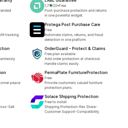
rranty
LABL Guarantee
z 5 hvězd
1,7
(2)
•
Free
Celkový počet recenzí: 2
xtended
Post-purchase protection and returns
in one powerful widget.
Protega Post Purchase Care
Free
fit tracking
Automate claims, returns, and fraud
detection in one platform
ction
OrderGuard – Protect & Claims
Free plan available
eamlessly
Add order protection at checkout.
Handle claims easily.
ion
PermaPlate FurnitureProtection
Free
stomer peace
Provide customers valued furniture
protection plans.
Solace Shipping Protection
Free to install
ross-Sell
Shipping Protection-Rev Share-
Customer Support-Compatibility