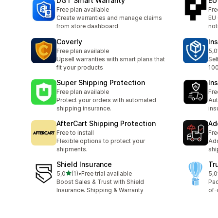
DGT Smart Warranty
EU
Free plan available
Fre
Create warranties and manage claims
EU 
from store dashboard
not
Coverly
In
Free plan available
5,0
Cel
Upsell warranties with smart plans that
Sel
fit your products
100
Super Shipping Protection
In
Free plan available
Fre
Protect your orders with automated
Aut
shipping insurance.
ins
AfterCart Shipping Protection
Ad
Free to install
Fre
Flexible options to protect your
Add
shipments.
shi
Shield Insurance
Tr
z 5 hvězd
5,0
(1)
•
Free trial available
5,0
Celkový počet recenzí: 1
Cel
Boost Sales & Trust with Shield
Pac
Insurance. Shipping & Warranty
of-