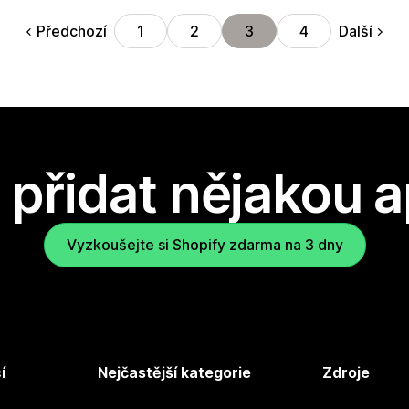
Předchozí
Další
1
2
3
4
přidat nějakou a
Vyzkoušejte si Shopify zdarma na 3 dny
í
Nejčastější kategorie
Zdroje