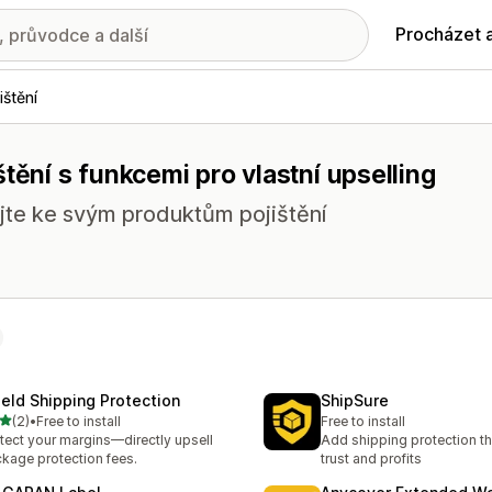
Procházet 
ištění
tění s funkcemi pro vlastní upselling
ejte ke svým produktům pojištění
ield Shipping Protection
ShipSure
z 5 hvězd
(2)
•
Free to install
Free to install
kový počet recenzí: 2
tect your margins—directly upsell
Add shipping protection th
kage protection fees.
trust and profits