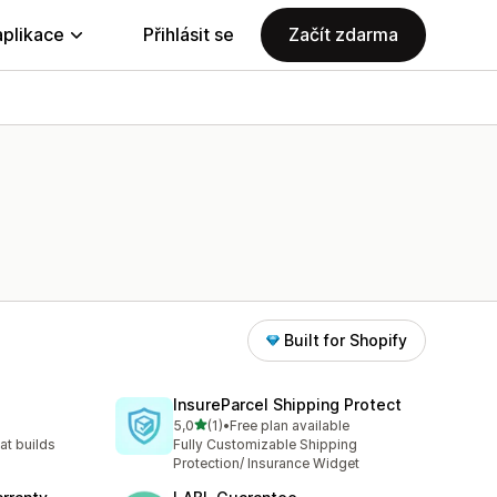
aplikace
Přihlásit se
Začít zdarma
Built for Shopify
InsureParcel Shipping Protect
z 5 hvězd
5,0
(1)
•
Free plan available
Celkový počet recenzí: 1
at builds
Fully Customizable Shipping
Protection/ Insurance Widget