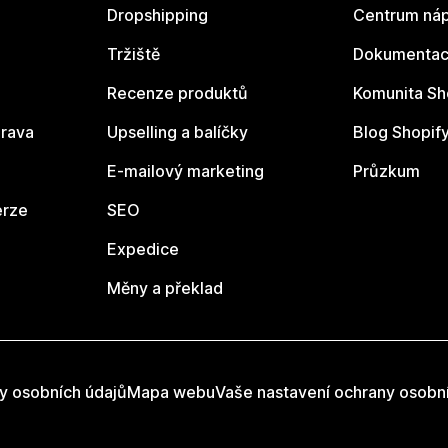
Dropshipping
Centrum náp
Tržiště
Dokumentace
Recenze produktů
Komunita Sh
rava
Upselling a balíčky
Blog Shopif
E-mailový marketing
Průzkum
erze
SEO
Expedice
Měny a překlad
y osobních údajů
Mapa webu
Vaše nastavení ochrany osobn