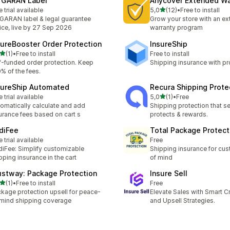
 GARAN Label
Anycover Extended Wa
z 5 hvězd
e trial available
5,0
(12)
•
Free to install
Celkový počet recenzí: 12
GARAN label & legal guarantee
Grow your store with an e
ice, live by 27 Sep 2026
warranty program
sureBooster Order Protection
InsureShip
z 5 hvězd
(1)
•
Free to install
Free to install
kový počet recenzí: 1
f-funded order protection. Keep
Shipping insurance with pro
% of the fees.
sureShip Automated
Recura Shipping Prote
z 5 hvězd
e trial available
5,0
(1)
•
Free
Celkový počet recenzí: 1
omatically calculate and add
Shipping protection that s
urance fees based on cart s
protects & rewards.
diFee
Total Package Protect
e trial available
Free
iFee: Simplify customizable
Shipping insurance for cu
pping insurance in the cart
of mind
ustway: Package Protection
Insure Sell
z 5 hvězd
(1)
•
Free to install
Free
kový počet recenzí: 1
kage protection upsell for peace-
Elevate Sales with Smart C
mind shipping coverage
and Upsell Strategies.