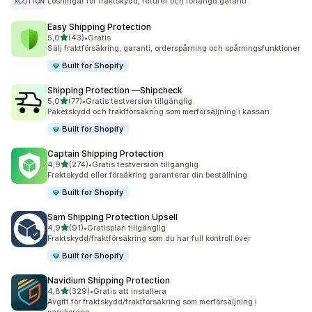
Lösningar för fraktskydd, returer och förlängd garanti
Easy Shipping Protection
av 5 stjärnor
5,0
(43)
•
Gratis
43 recensioner totalt
Sälj fraktförsäkring, garanti, orderspårning och spårningsfunktioner
Built for Shopify
Shipping Protection —Shipcheck
av 5 stjärnor
5,0
(77)
•
Gratis testversion tillgänglig
77 recensioner totalt
Paketskydd och fraktförsäkring som merförsäljning i kassan
Built for Shopify
Captain Shipping Protection
av 5 stjärnor
4,9
(274)
•
Gratis testversion tillgänglig
274 recensioner totalt
Fraktskydd eller försäkring garanterar din beställning
Built for Shopify
Sam Shipping Protection Upsell
av 5 stjärnor
4,9
(91)
•
Gratisplan tillgänglig
91 recensioner totalt
Fraktskydd/fraktförsäkring som du har full kontroll över
Built for Shopify
Navidium Shipping Protection
av 5 stjärnor
4,8
(329)
•
Gratis att installera
329 recensioner totalt
Avgift för fraktskydd/fraktförsäkring som merförsäljning i