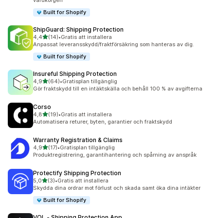
varukorgen
Built for Shopify
ShipGuard: Shipping Protection
av 5 stjärnor
4,4
(14)
•
Gratis att installera
14 recensioner totalt
Anpassat leveransskydd/fraktförsäkring som hanteras av dig.
Built for Shopify
Insureful Shipping Protection
av 5 stjärnor
4,9
(64)
•
Gratisplan tillgänglig
64 recensioner totalt
Gör fraktskydd till en intäktskälla och behåll 100 % av avgifterna
Corso
av 5 stjärnor
4,8
(19)
•
Gratis att installera
19 recensioner totalt
Automatisera returer, byten, garantier och fraktskydd
Warranty Registration & Claims
av 5 stjärnor
4,9
(17)
•
Gratisplan tillgänglig
17 recensioner totalt
Produktregistrering, garantihantering och spårning av anspråk
Protectify Shipping Protection
av 5 stjärnor
5,0
(3)
•
Gratis att installera
3 recensioner totalt
Skydda dina ordrar mot förlust och skada samt öka dina intäkter
Built for Shopify
VOL ‑ Shipping Protection App