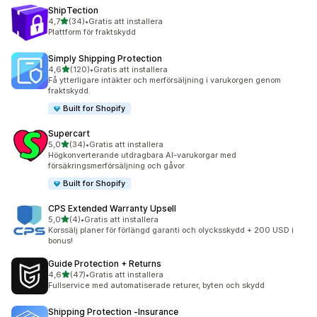
ShipTection
av 5 stjärnor
4,7
(34)
•
Gratis att installera
34 recensioner totalt
Plattform för fraktskydd
Simply Shipping Protection
av 5 stjärnor
4,6
(120)
•
Gratis att installera
120 recensioner totalt
Få ytterligare intäkter och merförsäljning i varukorgen genom
fraktskydd.
Built for Shopify
Supercart
av 5 stjärnor
5,0
(34)
•
Gratis att installera
34 recensioner totalt
Högkonverterande utdragbara AI-varukorgar med
försäkringsmerförsäljning och gåvor
Built for Shopify
CPS Extended Warranty Upsell
av 5 stjärnor
5,0
(4)
•
Gratis att installera
4 recensioner totalt
Korssälj planer för förlängd garanti och olycksskydd + 200 USD i
bonus!
Guide Protection + Returns
av 5 stjärnor
4,6
(47)
•
Gratis att installera
47 recensioner totalt
Fullservice med automatiserade returer, byten och skydd
Shipping Protection ‑Insurance