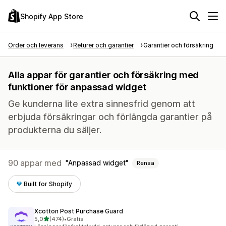
Shopify App Store
Order och leverans
Returer och garantier
Garantier och försäkring
Alla appar för garantier och försäkring med
funktioner för anpassad widget
Ge kunderna lite extra sinnesfrid genom att
erbjuda försäkringar och förlängda garantier på
produkterna du säljer.
90 appar med
Anpassad widget
Rensa
Built for Shopify
Xcotton Post Purchase Guard
av 5 stjärnor
5,0
(474)
•
Gratis
474 recensioner totalt