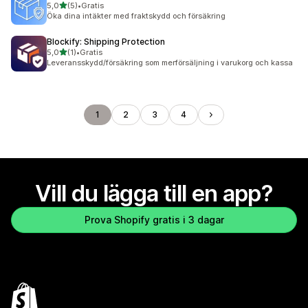
av 5 stjärnor
5,0
(5)
•
Gratis
5 recensioner totalt
Öka dina intäkter med fraktskydd och försäkring
Blockify: Shipping Protection
av 5 stjärnor
5,0
(1)
•
Gratis
1 recensioner totalt
Leveransskydd/försäkring som merförsäljning i varukorg och kassa
1
2
3
4
Vill du lägga till en app?
Prova Shopify gratis i 3 dagar