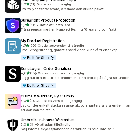
av 5 stjärnor
5,0
(11)
•
Gratisplan tillgänglig
11 recensioner totalt
Fraktskydd för förlorade, skadade och stulna paket
SureBright Product Protection
av 5 stjärnor
4,7
(48)
•
Gratis att installera
48 recensioner totalt
Tjäna pengar med en komplett lösning för garanti och frakt
My Product Registration
av 5 stjärnor
4,7
(70)
•
Gratis testversion tillgänglig
70 recensioner totalt
Produktregistrering, garantianspråk och kundvård efter köp
Built for Shopify
SeriaLogic ‑ Order Serializer
av 5 stjärnor
4,0
(15)
•
Gratis testversion tillgänglig
15 recensioner totalt
Lägg automatiskt till serienummer i dina ordrar på några sekunder!
Built for Shopify
Claims & Warranty By Claimify
av 5 stjärnor
5,0
(7)
•
Gratis testversion tillgänglig
7 recensioner totalt
Låt kunder enkelt skicka in anspråk, och hantera alla ärenden från
ett och samma ställe.
Umbrella: In‑house Warranties
av 5 stjärnor
5,0
(9)
•
Gratisplan tillgänglig
9 recensioner totalt
Sälj interna skyddsplaner och garantier i ”AppleCare-stil”