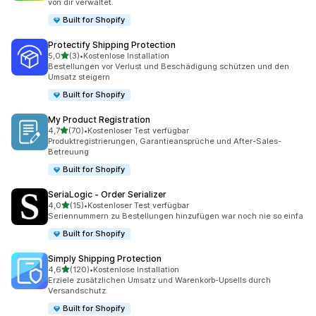
von dir verwaltet.
Built for Shopify
Protectify Shipping Protection
von 5 Sternen
5,0
(3)
•
Kostenlose Installation
3 Rezensionen insgesamt
Bestellungen vor Verlust und Beschädigung schützen und den
Umsatz steigern
Built for Shopify
My Product Registration
von 5 Sternen
4,7
(70)
•
Kostenloser Test verfügbar
70 Rezensionen insgesamt
Produktregistrierungen, Garantieansprüche und After-Sales-
Betreuung
Built for Shopify
SeriaLogic ‑ Order Serializer
von 5 Sternen
4,0
(15)
•
Kostenloser Test verfügbar
15 Rezensionen insgesamt
Seriennummern zu Bestellungen hinzufügen war noch nie so einfa
Built for Shopify
Simply Shipping Protection
von 5 Sternen
4,6
(120)
•
Kostenlose Installation
120 Rezensionen insgesamt
Erziele zusätzlichen Umsatz und Warenkorb-Upsells durch
Versandschutz.
Built for Shopify