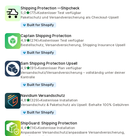
Shipping Protection —Shipcheck
von 5 Sternen
5,0
(77)
•
Kostenloser Test verfügbar
77 Rezensionen insgesamt
Paketschutz und Versandversicherung als Checkout-Upsell
Built for Shopify
Captain Shipping Protection
von 5 Sternen
4,9
(274)
•
Kostenloser Test verfügbar
274 Rezensionen insgesamt
Bestellschutz, Versandversicherung, Shipping Insurance Upsell
Built for Shopify
Sam Shipping Protection Upsell
von 5 Sternen
4,9
(91)
•
Kostenloser Plan verfügbar
91 Rezensionen insgesamt
Versandschutz/Versandversicherung – vollständig unter deiner
Kontrolle
Built for Shopify
Navidium Versandschutz
von 5 Sternen
4,8
(329)
•
Kostenlose Installation
329 Rezensionen insgesamt
Versandschutz & Paketschutz als Upsell. Behalte 100% Gebühren
Built for Shopify
ShipGuard: Shipping Protection
von 5 Sternen
4,4
(14)
•
Kostenlose Installation
14 Rezensionen insgesamt
Anpassbarer Versandschutz/anpassbare Versandversicherung,