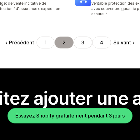
vis au total
2 avis au total
get de vente incitative de
Véritable protection des e
tection / d’assurance d’expédition
avec couverture garantie p
assureur
Précédent
Suivant
1
2
3
4
tez ajouter une a
Essayez Shopify gratuitement pendant 3 jours