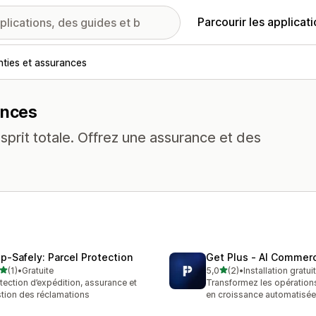
Parcourir les applicat
nties et assurances
ances
esprit totale. Offrez une assurance et des
ip‑Safely: Parcel Protection
Get Plus ‑ AI Commer
étoile(s) sur 5
étoile(s) sur 5
(1)
•
Gratuite
5,0
(2)
•
Installation gratui
vis au total
2 avis au total
tection d’expédition, assurance et
Transformez les opération
tion des réclamations
en croissance automatisée