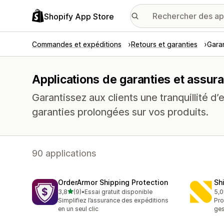
Shopify App Store
Commandes et expéditions
Retours et garanties
Gara
Applications de garanties et assur
Garantissez aux clients une tranquillité d’
garanties prolongées sur vos produits.
90 applications
OrderArmor Shipping Protection
Sh
étoile(s) sur 5
3,8
(9)
•
Essai gratuit disponible
5,0
9 avis au total
1 a
Simplifiez l’assurance des expéditions
Pro
en un seul clic
ges