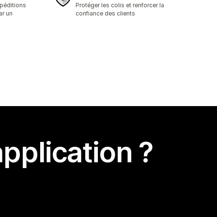
1 avis au total
xpéditions
Protéger les colis et renforcer la
ar un
confiance des clients
pplication ?