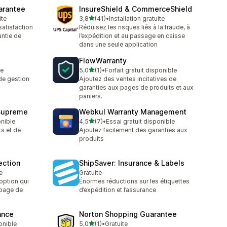
arantee
InsureShield & CommerceShield
étoile(s) sur 5
ite
3,8
(41)
•
Installation gratuite
41 avis au total
satisfaction
Réduisez les risques liés à la fraude, à
antie de
l’expédition et au passage en caisse
dans une seule application
FlowWarranty
étoile(s) sur 5
te
5,0
(1)
•
Forfait gratuit disponible
1 avis au total
de gestion
Ajoutez des ventes incitatives de
garanties aux pages de produits et aux
paniers.
 Supreme
Webkul Warranty Management
étoile(s) sur 5
onible
4,5
(7)
•
Essai gratuit disponible
7 avis au total
ts et de
Ajoutez facilement des garanties aux
produits
ection
ShipSaver: Insurance & Labels
e
Gratuite
option qui
Énormes réductions sur les étiquettes
 page de
d’expédition et l’assurance
ance
Norton Shopping Guarantee
étoile(s) sur 5
onible
5,0
(1)
•
Gratuite