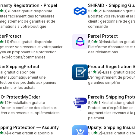
rranty Registration ‑ Propel
SHIPAID ‑ Shipping Gu
étoile(s) sur 5
étoile(s) sur 5
(1)
•
Forfait gratuit disponible
5,0
(21)
•
Installation gratu
vis au total
21 avis au total
utez facilement des formulaires
Boostez vos revenus et la 
nregistrement de garanties et de
client : gestionnaire de gar
lamations à votre boutique
commande
derProtect
Parcel Protect
étoile(s) sur 5
étoile(s) sur 5
(11)
•
Essai gratuit disponible
5,0
(3)
•
Installation gratui
avis au total
3 avis au total
mentez vos revenus et votre panier
Plateforme d’assurance et 
en en proposant une protection
des réclamations
s expéditions/commandes
derShippingProtect
Product Registration
étoile(s) sur 5
ai gratuit disponible
4,1
(9)
•
Essai gratuit disp
9 avis au total
uter automatiquement une
L’enregistrement de produi
tection des produits aux paniers
garanties simplifié
r stimuler les achats
O: ProtectMyOrder
Parcelis Shipping Prot
étoile(s) sur 5
étoile(s) sur 5
(12)
•
Installation gratuite
5,0
(1)
•
Installation gratuit
avis au total
1 avis au total
forcer la confiance des clients et
Protection d’expédition en 
érer des revenus supplémentaires
augmente les revenus à la
paiement
ipping Protection — Assurify
Upsify: Shipping Insur
étoile(s) sur 5
étoile(s) sur 5
(4)
•
Forfait gratuit disponible
5,0
(2)
•
Essai gratuit disp