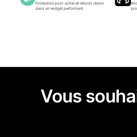
2 avis au total
4 a
Protection post-achat et retours réunis
Wid
dans un widget performant.
pro
Vous souhai