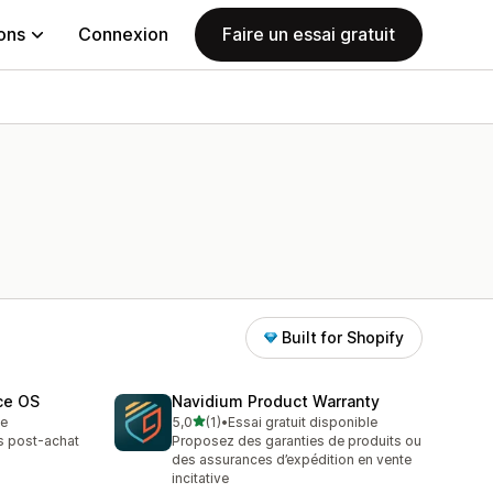
ions
Connexion
Faire un essai gratuit
Built for Shopify
ce OS
Navidium Product Warranty
étoile(s) sur 5
te
5,0
(1)
•
Essai gratuit disponible
1 avis au total
s post-achat
Proposez des garanties de produits ou
des assurances d’expédition en vente
incitative