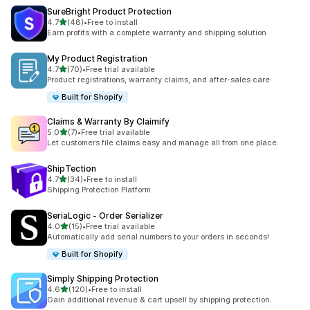
SureBright Product Protection
5つ星中
4.7
(48)
•
Free to install
合計レビュー数：48件
Earn profits with a complete warranty and shipping solution
My Product Registration
5つ星中
4.7
(70)
•
Free trial available
合計レビュー数：70件
Product registrations, warranty claims, and after-sales care
Built for Shopify
Claims & Warranty By Claimify
5つ星中
5.0
(7)
•
Free trial available
合計レビュー数：7件
Let customers file claims easy and manage all from one place.
ShipTection
5つ星中
4.7
(34)
•
Free to install
合計レビュー数：34件
Shipping Protection Platform
SeriaLogic ‑ Order Serializer
5つ星中
4.0
(15)
•
Free trial available
合計レビュー数：15件
Automatically add serial numbers to your orders in seconds!
Built for Shopify
Simply Shipping Protection
5つ星中
4.6
(120)
•
Free to install
合計レビュー数：120件
Gain additional revenue & cart upsell by shipping protection.