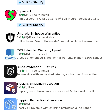
Built for Shopify
Supercart
5つ星中
5.0
(34)
•
Free to install
合計レビュー数：34件
High Converting AI Slide Carts w/ Self-Insurance Upsells Gifts
Built for Shopify
Umbrella: In‑house Warranties
5つ星中
5.0
(9)
•
Free plan available
合計レビュー数：9件
Sell In-house "Apple Care style" protection plans & warranties
CPS Extended Warranty Upsell
5つ星中
5.0
(4)
•
Free to install
合計レビュー数：4件
Cross sell extended & accidental warranty plans + $200 Bonus!
Guide Protection + Returns
5つ星中
4.6
(47)
•
Free to install
合計レビュー数：47件
Full-service with automated returns, exchanges & protection
Blockify: Shipping Protection
5つ星中
5.0
(1)
•
Free
合計レビュー数：1件
Shipping protection/insurance as a cart & checkout upsell
Shipping Protection ‑Insurance
5つ星中
5.0
(6)
•
Free
合計レビュー数：6件
Boost your revenue with shipping protection & Insurance