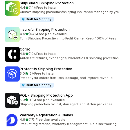
ShipGuard: Shipping Protection
5つ星中
4.4
(14)
•
Free to install
合計レビュー数：14件
Custom shipping protection/shipping insurance managed by you.
Built for Shopify
Insureful Shipping Protection
5つ星中
4.9
(64)
•
Free plan available
合計レビュー数：64件
Turn Shipping Protection into Profit Center Keep, 100% of Fees
Corso
5つ星中
4.8
(19)
•
Free to install
合計レビュー数：19件
Automate returns, exchanges, warranties & shipping protection
Protectify Shipping Protection
5つ星中
5.0
(3)
•
Free to install
合計レビュー数：3件
Protect your orders from loss, damage, and improve revenue
Built for Shopify
VOL ‑ Shipping Protection App
5つ星中
5.0
(11)
•
Free plan available
合計レビュー数：11件
Shipping protection for lost, damaged, and stolen packages
Warranty Registration & Claims
5つ星中
4.9
(17)
•
Free plan available
合計レビュー数：17件
Product registration, warranty management, & claims tracking