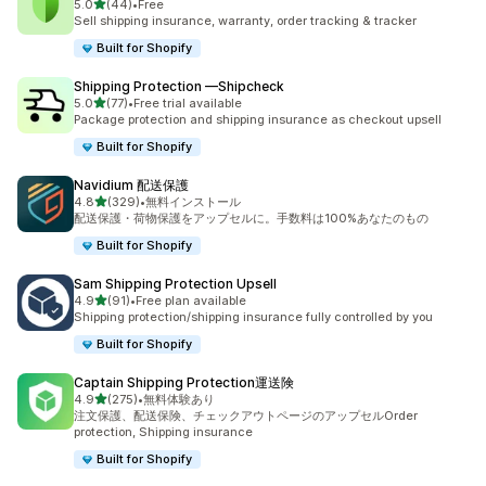
5つ星中
5.0
(44)
•
Free
合計レビュー数：44件
Sell shipping insurance, warranty, order tracking & tracker
Built for Shopify
Shipping Protection —Shipcheck
5つ星中
5.0
(77)
•
Free trial available
合計レビュー数：77件
Package protection and shipping insurance as checkout upsell
Built for Shopify
Navidium 配送保護
5つ星中
4.8
(329)
•
無料インストール
合計レビュー数：329件
配送保護・荷物保護をアップセルに。手数料は100%あなたのもの
Built for Shopify
Sam Shipping Protection Upsell
5つ星中
4.9
(91)
•
Free plan available
合計レビュー数：91件
Shipping protection/shipping insurance fully controlled by you
Built for Shopify
Captain Shipping Protection運送険
5つ星中
4.9
(275)
•
無料体験あり
合計レビュー数：275件
注文保護、配送保険、チェックアウトページのアップセルOrder
protection, Shipping insurance
Built for Shopify