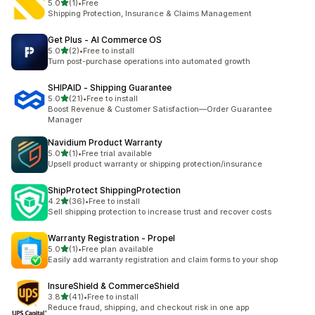
별 5개 중
5.0
(1)
•
Free
총 리뷰 1개
Shipping Protection, Insurance & Claims Management
Get Plus ‑ AI Commerce OS
별 5개 중
5.0
(2)
•
Free to install
총 리뷰 2개
Turn post-purchase operations into automated growth
SHIPAID ‑ Shipping Guarantee
별 5개 중
5.0
(21)
•
Free to install
총 리뷰 21개
Boost Revenue & Customer Satisfaction—Order Guarantee
Manager
Navidium Product Warranty
별 5개 중
5.0
(1)
•
Free trial available
총 리뷰 1개
Upsell product warranty or shipping protection/insurance
ShipProtect ShippingProtection
별 5개 중
4.2
(36)
•
Free to install
총 리뷰 36개
Sell shipping protection to increase trust and recover costs
Warranty Registration ‑ Propel
별 5개 중
5.0
(1)
•
Free plan available
총 리뷰 1개
Easily add warranty registration and claim forms to your shop
InsureShield & CommerceShield
별 5개 중
3.8
(41)
•
Free to install
총 리뷰 41개
Reduce fraud, shipping, and checkout risk in one app