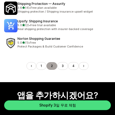
Shipping Protection — Assurify
별 5개 중
3.6
(4)
•
Free plan available
총 리뷰 4개
Shipping protection / Shipping insurance upsell widget
Upsify: Shipping Insurance
별 5개 중
5.0
(2)
•
Free trial available
총 리뷰 2개
Real shipping protection with insurer-backed coverage
Norton Shopping Guarantee
별 5개 중
5.0
(1)
•
Free
총 리뷰 1개
Protect Packages & Build Customer Confidence
1
2
3
4
앱을 추가하시겠어요?
Shopify 3일 무료 체험