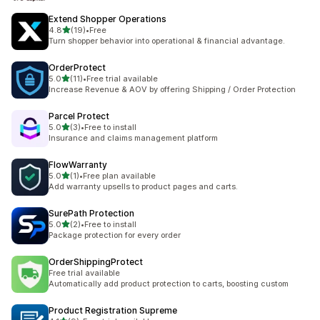
Extend Shopper Operations
별 5개 중
4.8
(19)
•
Free
총 리뷰 19개
Turn shopper behavior into operational & financial advantage.
OrderProtect
별 5개 중
5.0
(11)
•
Free trial available
총 리뷰 11개
Increase Revenue & AOV by offering Shipping / Order Protection
Parcel Protect
별 5개 중
5.0
(3)
•
Free to install
총 리뷰 3개
Insurance and claims management platform
FlowWarranty
별 5개 중
5.0
(1)
•
Free plan available
총 리뷰 1개
Add warranty upsells to product pages and carts.
SurePath Protection
별 5개 중
5.0
(2)
•
Free to install
총 리뷰 2개
Package protection for every order
OrderShippingProtect
Free trial available
Automatically add product protection to carts, boosting custom
Product Registration Supreme