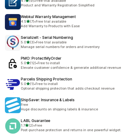
별 5개 중
4.1
(9)
•
Free trial available
총 리뷰 9개
Product and Warranty Registration Simplified
Webkul Warranty Management
별 5개 중
4.5
(7)
•
Free trial available
총 리뷰 7개
Add Warranty to Products with Ease
SerializeIt ‑ Serial Numbering
별 5개 중
5.0
(3)
•
Free trial available
총 리뷰 3개
Manage serial numbers for orders and inventory
PMO: ProtectMyOrder
별 5개 중
5.0
(12)
•
Free to install
총 리뷰 12개
Elevate customer confidence & generate additional revenue
Parcelis Shipping Protection
별 5개 중
5.0
(1)
•
Free to install
총 리뷰 1개
Optional shipping protection that adds checkout revenue
ShipSaver: Insurance & Labels
Free
Huge discounts on shipping labels & insurance
LABL Guarantee
별 5개 중
1.7
(2)
•
Free
총 리뷰 2개
Post-purchase protection and returns in one powerful widget.