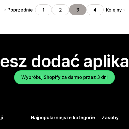
Poprzednie
Kolejny
1
2
3
4
esz dodać aplika
Wypróbuj Shopify za darmo przez 3 dni
ji
Najpopularniejsze kategorie
Zasoby