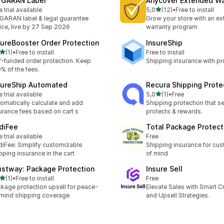
 GARAN Label
Anycover Extended Wa
na 5 gwiazdek
e trial available
5,0
(12)
•
Free to install
Łączna liczba recenzji: 12
GARAN label & legal guarantee
Grow your store with an e
ice, live by 27 Sep 2026
warranty program
sureBooster Order Protection
InsureShip
na 5 gwiazdek
(1)
•
Free to install
Free to install
zna liczba recenzji: 1
f-funded order protection. Keep
Shipping insurance with pro
% of the fees.
sureShip Automated
Recura Shipping Prote
na 5 gwiazdek
e trial available
5,0
(1)
•
Free
Łączna liczba recenzji: 1
omatically calculate and add
Shipping protection that s
urance fees based on cart s
protects & rewards.
diFee
Total Package Protect
e trial available
Free
iFee: Simplify customizable
Shipping insurance for cu
pping insurance in the cart
of mind
ustway: Package Protection
Insure Sell
na 5 gwiazdek
(1)
•
Free to install
Free
zna liczba recenzji: 1
kage protection upsell for peace-
Elevate Sales with Smart C
mind shipping coverage
and Upsell Strategies.