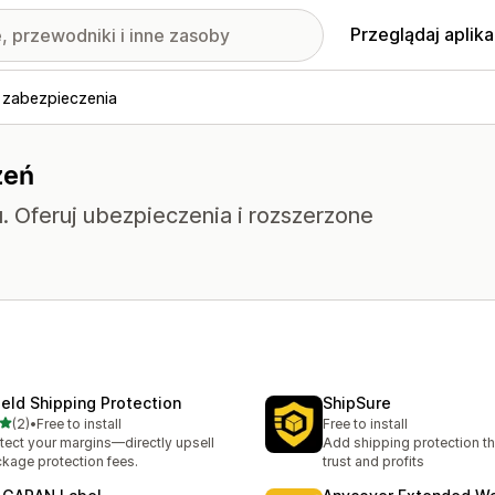
Przeglądaj aplika
 zabezpieczenia
zeń
. Oferuj ubezpieczenia i rozszerzone
ield Shipping Protection
ShipSure
na 5 gwiazdek
(2)
•
Free to install
Free to install
zna liczba recenzji: 2
tect your margins—directly upsell
Add shipping protection th
kage protection fees.
trust and profits