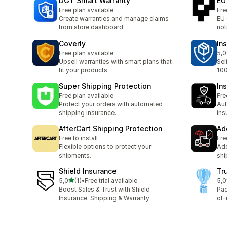
DGT Smart Warranty
EU
Free plan available
Fre
Create warranties and manage claims
EU 
from store dashboard
not
Coverly
In
Free plan available
5,0
Łąc
Upsell warranties with smart plans that
Sel
fit your products
100
Super Shipping Protection
In
Free plan available
Fre
Protect your orders with automated
Aut
shipping insurance.
ins
AfterCart Shipping Protection
Ad
Free to install
Fre
Flexible options to protect your
Add
shipments.
shi
Shield Insurance
Tr
na 5 gwiazdek
5,0
(1)
•
Free trial available
5,0
Łączna liczba recenzji: 1
Łąc
Boost Sales & Trust with Shield
Pac
Insurance. Shipping & Warranty
of-