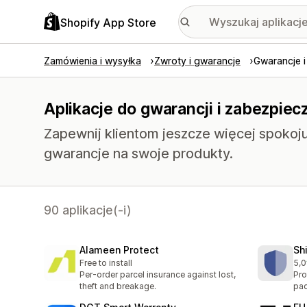
Shopify App Store
Zamówienia i wysyłka
Zwroty i gwarancje
Gwarancje i
Aplikacje do gwarancji i zabezpiec
Zapewnij klientom jeszcze więcej spokoju
gwarancje na swoje produkty.
90 aplikacje(-i)
Alameen Protect
Sh
Free to install
5,0
Łąc
Per-order parcel insurance against lost,
Pro
theft and breakage.
pac