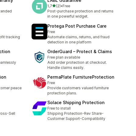
rranty
LABL Guarantee
na 5 gwiazdek
1,7
(2)
•
Free
Łączna liczba recenzji: 2
xtended
Post-purchase protection and returns
in one powerful widget.
Protega Post Purchase Care
Free
fit tracking
Automate claims, returns, and fraud
detection in one platform
ction
OrderGuard – Protect & Claims
Free plan available
eamlessly
Add order protection at checkout.
Handle claims easily.
ion
PermaPlate FurnitureProtection
Free
stomer peace
Provide customers valued furniture
protection plans.
Solace Shipping Protection
Free to install
ross-Sell
Shipping Protection-Rev Share-
Customer Support-Compatibility