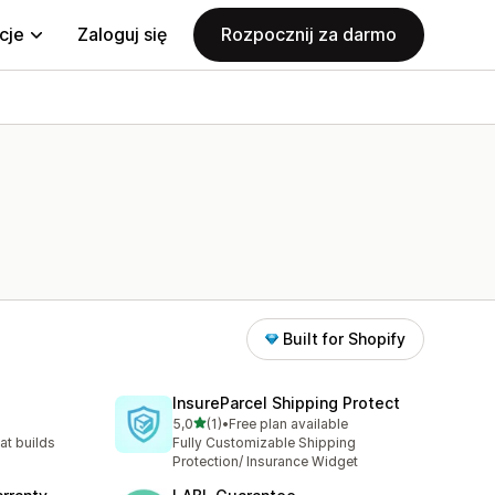
cje
Zaloguj się
Rozpocznij za darmo
Built for Shopify
InsureParcel Shipping Protect
na 5 gwiazdek
5,0
(1)
•
Free plan available
Łączna liczba recenzji: 1
at builds
Fully Customizable Shipping
Protection/ Insurance Widget