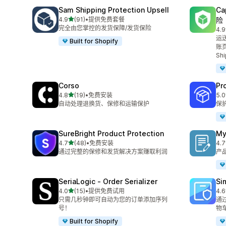
Sam Shipping Protection Upsell
Ca
星（满分 5 星）
4.9
(91)
•
提供免费套餐
险
总共 91 条评论
完全由您掌控的发货保障/发货保险
4.9
总共
运
Built for Shopify
账
Shi
Corso
Pr
星（满分 5 星）
4.8
(19)
•
免费安装
5.0
总共 19 条评论
总共
自动处理退换货、保修和运输保护
保
SureBright Product Protection
My
星（满分 5 星）
4.7
(48)
•
免费安装
4.7
总共 48 条评论
总共
通过完整的保修和发货解决方案赚取利润
产
SeriaLogic ‑ Order Serializer
Si
星（满分 5 星）
4.0
(15)
•
提供免费试用
4.6
总共 15 条评论
总共
只需几秒钟即可自动为您的订单添加序列
通
号！
物
Built for Shopify