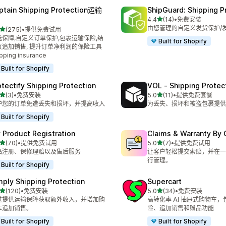
ptain Shipping Protection运输
ShipGuard: Shipping P
星（满分 5 星）
4.4
(14)
•
免费安装
总共 14 条评论
由您管理的自定义发货保护/
星（满分 5 星）
(275)
•
提供免费试用
 275 条评论
送保障,自定义订单保护,包裹运输保险,结
Built for Shopify
页追加销售, 提升订单净利润的保险工具
pping insurance
Built for Shopify
otectify Shipping Protection
VOL ‑ Shipping Protec
星（满分 5 星）
星（满分 5 星）
(3)
•
免费安装
5.0
(11)
•
提供免费套餐
 3 条评论
总共 11 条评论
护您的订单免遭丢失和损坏，并提高收入
为丢失、损坏和被盗包裹提供
Built for Shopify
 Product Registration
Claims & Warranty By 
星（满分 5 星）
星（满分 5 星）
(70)
•
提供免费试用
5.0
(7)
•
提供免费试用
 70 条评论
总共 7 条评论
品注册、保修理赔以及售后服务
让客户轻松提交索赔，并在一
行管理。
Built for Shopify
mply Shipping Protection
Supercart
星（满分 5 星）
星（满分 5 星）
(120)
•
免费安装
5.0
(34)
•
免费安装
 120 条评论
总共 34 条评论
过提供运输保障获取额外收入，并增加购
高转化率 AI 抽屉式购物车
车追加销售。
险、追加销售和赠品功能
Built for Shopify
Built for Shopify