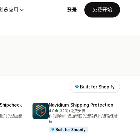
浏览应用
登录
免费开始
Built for Shopify
—Shipcheck
Navidium Shipping Protection
星（满分 5 星）
4.8
(329)
•
免费安装
总共 329 条评论
账时的追加销
作为购物车追加销售的运输保护/运输保险
费
Built for Shopify