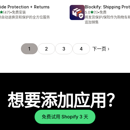
ide Protection + Returns
Blockify: Shipping Pro
星（满分 5 星）
星（满分 5 星）
(47)
•
免费安装
5.0
(1)
•
免费
 47 条评论
总共 1 条评论
供自动退换货和保护的全方位服务
将发货保护/保险作为购物车
追加销售
下一页
1
2
3
4
想要添加应用？
免费试用 Shopify 3 天