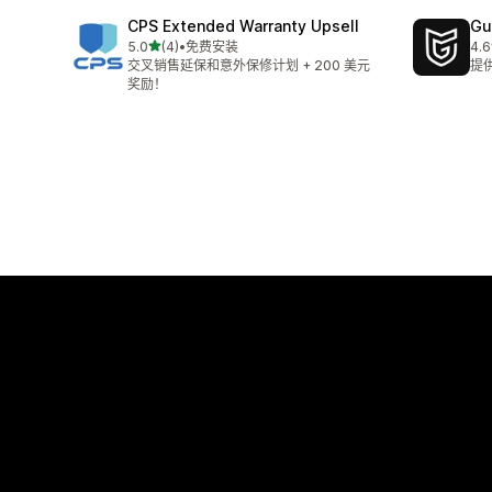
CPS Extended Warranty Upsell
Gu
星（满分 5 星）
5.0
(4)
•
免费安装
4.6
总共 4 条评论
总共
交叉销售延保和意外保修计划 + 200 美元
提
奖励！