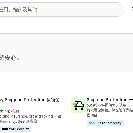
感安心。
sy Shipping Protection 运输保
Shipping Protection 
星（满分 5 星）
5.0
(77)
•
提供免费试用
总共 77 条评论
将包裹保障和运输保险作为结
星（满分 5 星）
(44)
•
免费
 44 条评论
售项目
pping insurance, order tracking, 产品
warranty, Seel 退货险
Built for Shopify
Built for Shopify