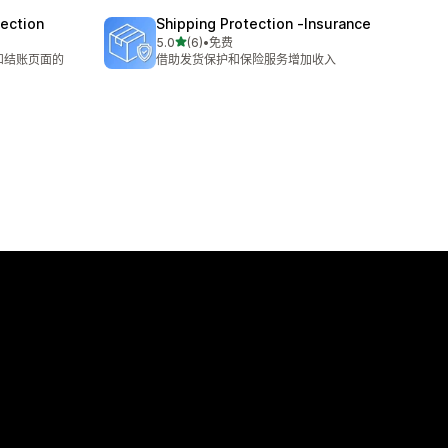
tection
Shipping Protection ‑Insurance
星（满分 5 星）
5.0
(6)
•
免费
总共 6 条评论
和结账页面的
借助发货保护和保险服务增加收入