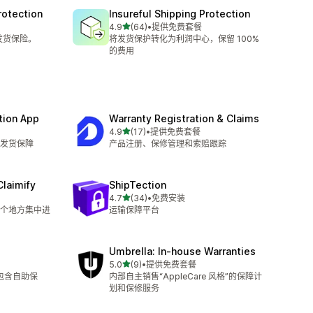
rotection
Insureful Shipping Protection
星（满分 5 星）
4.9
(64)
•
提供免费套餐
总共 64 条评论
发货保险。
将发货保护转化为利润中心，保留 100%
的费用
tion App
Warranty Registration & Claims
星（满分 5 星）
4.9
(17)
•
提供免费套餐
总共 17 条评论
发货保障
产品注册、保修管理和索赔跟踪
Claimify
ShipTection
星（满分 5 星）
4.7
(34)
•
免费安装
总共 34 条评论
个地方集中进
运输保障平台
Umbrella: In‑house Warranties
星（满分 5 星）
5.0
(9)
•
提供免费套餐
总共 9 条评论
，包含自助保
内部自主销售“AppleCare 风格”的保障计
划和保修服务