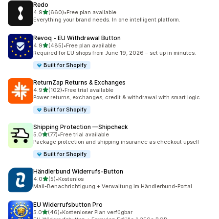
Redo
별 5개 중
4.9
(660)
•
Free plan available
총 리뷰 660개
Everything your brand needs. In one intelligent platform.
Revoq ‑ EU Withdrawal Button
별 5개 중
4.9
(485)
•
Free plan available
총 리뷰 485개
Required for EU shops from June 19, 2026 – set up in minutes.
Built for Shopify
ReturnZap Returns & Exchanges
별 5개 중
4.9
(102)
•
Free trial available
총 리뷰 102개
Power returns, exchanges, credit & withdrawal with smart logic
Built for Shopify
Shipping Protection —Shipcheck
별 5개 중
5.0
(77)
•
Free trial available
총 리뷰 77개
Package protection and shipping insurance as checkout upsell
Built for Shopify
Händlerbund Widerrufs‑Button
별 5개 중
4.0
(5)
•
Kostenlos
총 리뷰 5개
Mail-Benachrichtigung + Verwaltung im Händlerbund-Portal
EU Widerrufsbutton Pro
별 5개 중
5.0
(46)
•
Kostenloser Plan verfügbar
총 리뷰 46개