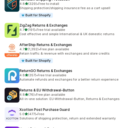
별 5개 중
4.8
(329)
•
Free to install
총 리뷰 329개
Shipping protection/shipping insurance fee as a cart upsell
Built for Shopify
ZigZag Returns & Exchanges
별 5개 중
4.7
(191)
•
Free trial available
총 리뷰 191개
Cost effective and simple International & UK domestic returns
AfterShip Returns & Exchanges
별 5개 중
4.7
(1,392)
•
Free plan available
총 리뷰 1392개
Retain traffic & revenue with exchanges and store credits
Built for Shopify
ReturnGO Returns & Exchanges
별 5개 중
4.8
(357)
•
Free trial available
총 리뷰 357개
Automate refunds and exchanges for a better return experience
Returns & EU Withdrawal‑Button
별 5개 중
4.8
(76)
•
Free plan available
총 리뷰 76개
All-in-one solution: EU-Withdrawal-Button, Returns & Exchanges
Xcotton Post Purchase Guard
별 5개 중
5.0
(477)
•
Free
총 리뷰 477개
Solutions of shipping protection, return and extended warranty