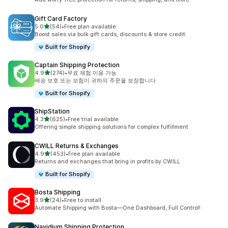
Gift Card Factory
별 5개 중
5.0
(54)
•
Free plan available
총 리뷰 54개
Boost sales via bulk gift cards, discounts & store credit
Built for Shopify
Captain Shipping Protection
별 5개 중
4.9
(274)
•
무료 체험 이용 가능
총 리뷰 274개
배송 보호 또는 보험이 귀하의 주문을 보장합니다
Built for Shopify
ShipStation
별 5개 중
4.3
(625)
•
Free trial available
총 리뷰 625개
Offering simple shipping solutions for complex fulfillment
CWILL Returns & Exchanges
별 5개 중
4.9
(453)
•
Free plan available
총 리뷰 453개
Returns and exchanges that bring in profits by CWILL
Built for Shopify
Bosta Shipping
별 5개 중
3.9
(24)
•
Free to install
총 리뷰 24개
Automate Shipping with Bosta—One Dashboard, Full Control!
Navidium Shipping Protection