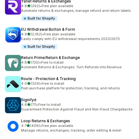
Yanet Returns & Exchanges
별 5개 중
4.8
(262)
•
Free plan available
총 리뷰 262개
Automate returns & exchanges, manage refund and return labels
Built for Shopify
EU Withdrawal Button & Form
별 5개 중
4.9
(2,182)
•
Free plan available
총 리뷰 2182개
Easily comply with EU withdrawal requirements 2023/2673
Built for Shopify
Return Prime:Return & Exchange
별 5개 중
4.8
(725)
•
Free to install
총 리뷰 725개
Automate Returns & Exchanges. Turn Refunds into Revenue
Route ‑ Protection & Tracking
별 5개 중
4.0
(329)
•
Free to install
총 리뷰 329개
Post-purchase platform for protection, tracking, and returns
Signifyd
별 5개 중
4.6
(71)
•
Free to install
총 리뷰 71개
Guaranteed Protection Against Fraud and Non-fraud Chargebacks
Loop Returns & Exchanges
별 5개 중
4.7
(408)
•
Free plan available
총 리뷰 408개
Manage returns, exchanges, tracking, order editing & more!