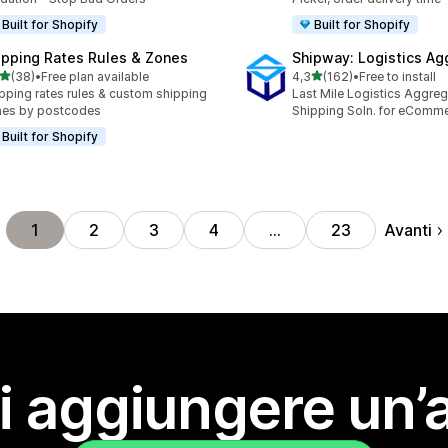
Built for Shopify
Built for Shopify
ipping Rates Rules & Zones
Shipway: Logistics Ag
stelle su 5
stelle su 5
(38)
•
Free plan available
4,3
(162)
•
Free to install
recensioni totali
162 recensioni totali
pping rates rules & custom shipping
Last Mile Logistics Aggreg
nes by postcodes
Shipping Soln. for eComm
Built for Shopify
Avanti
1
2
3
4
…
23
i aggiungere un’