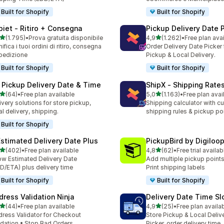
Built for Shopify
Built for Shopify
piet ‑ Ritiro + Consegna
Pickup Delivery Date 
stelle su 5
stelle su 5
(1.795)
•
Prova gratuita disponibile
4,9
(1.262)
•
Free plan ava
5 recensioni totali
1262 recensioni totali
nifica i tuoi ordini di ritiro, consegna
Order Delivery Date Picker 
pedizione
Pickup & Local Delivery.
Built for Shopify
Built for Shopify
 Pickup Delivery Date & Time
ShipX ‑ Shipping Rate
stelle su 5
stelle su 5
(64)
•
Free plan available
5,0
(1.163)
•
Free plan avai
recensioni totali
1163 recensioni totali
ivery solutions for store pickup,
Shipping calculator with c
al delivery, shipping.
shipping rules & pickup po
Built for Shopify
Estimated Delivery Date Plus
PickupBird by Digiloo
stelle su 5
stelle su 5
(402)
•
Free plan available
4,8
(62)
•
Free trial availab
 recensioni totali
62 recensioni totali
w Estimated Delivery Date
Add multiple pickup points
D/ETA) plus delivery time
Print shipping labels
Built for Shopify
Built for Shopify
dress Validation Ninja
Delivery Date Time Sl
stelle su 5
stelle su 5
(44)
•
Free plan available
4,9
(25)
•
Free plan availa
recensioni totali
25 recensioni totali
ress Validator for Checkout
Store Pickup & Local Deliv
idation • Stop Bad Orders
Picker, order delivery time