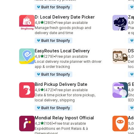
Built for Shopify
D: Local Delivery Date Picker
Za
stelle su 5
4,9
(280)
•
Free plan available
4,9
280 recensioni totali
179
Manage fresh goods pickup and
Pia
delivery date and time
e s
Built for Shopify
EasyRoutes Local Delivery
DS
stelle su 5
4,9
(279)
•
Free plan available
5,0
279 recensioni totali
64 
Local delivery route planner with driver
Del
app & order tracking
loc
Built for Shopify
Bird Pickup Delivery Date
S 
stelle su 5
4,9
(472)
•
Free plan available
4,9
472 recensioni totali
402
Date & time picker for store pickup,
Sho
local delivery, shipping
(ED
Built for Shopify
Mondial Relay Inpost Official
Ad
stelle su 5
4,2
(106)
•
Free trial available
5,0
106 recensioni totali
44 
Expéditions en Point Relais & à
Add
l'International
Val