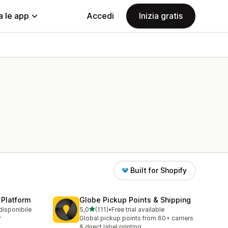
a le app
Accedi
Inizia gratis
Built for Shopify
 Platform
Globe Pickup Points & Shipping
stelle su 5
disponibile
5,0
(111)
•
Free trial available
111 recensioni totali
r
Global pickup points from 60+ carriers
& direct label printing