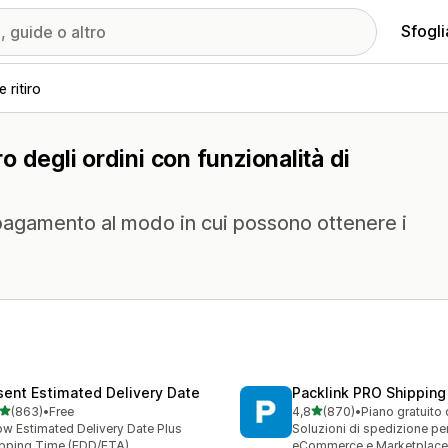
Sfogli
 ritiro
ro degli ordini con funzionalità di
i pagamento al modo in cui possono ottenere i
sent Estimated Delivery Date
Packlink PRO Shipping
stelle su 5
stelle su 5
(863)
•
Free
4,8
(870)
•
Piano gratuito 
 recensioni totali
870 recensioni totali
w Estimated Delivery Date Plus
Soluzioni di spedizione pe
pping Time (EDD/ETA)
eCommerce e Marketplace