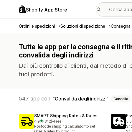
Shopify App Store
Ordini e spedizioni
Soluzioni di spedizione
Consegna e
Tutte le app per la consegna e il riti
convalida degli indirizzi
Dai più controllo ai clienti, dal metodo d
tuoi prodotti.
547 app con
Convalida degli indirizzi
Cancella
SMART Shipping Rates & Rules
Es
stelle su 5
4,9
(312)
•
Free
5,0
312 recensioni totali
863
Postcode shipping calculator to set
Sho
rates & rules by product
Shi