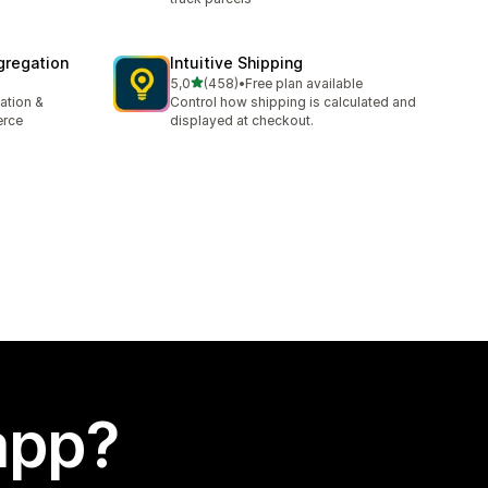
gregation
Intuitive Shipping
stelle su 5
5,0
(458)
•
Free plan available
458 recensioni totali
ation &
Control how shipping is calculated and
erce
displayed at checkout.
app?