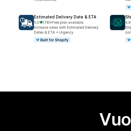
Estimated Delivery Date & ETA
Sh
stelle su 5
5,0
(78)
•
Free plan available
4,9
78 recensioni totali
38 
Increase sales with Estimated Delivery
Shi
Dates & ETA + Urgency
zo
Built for Shopify
Vuo