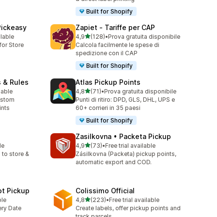
Built for Shopify
Pickeasy
Zapiet ‑ Tariffe per CAP
stelle su 5
ilable
4,9
(128)
•
Prova gratuita disponibile
128 recensioni totali
for Store
Calcola facilmente le spese di
spedizione con il CAP
Built for Shopify
s & Rules
Atlas Pickup Points
stelle su 5
lable
4,8
(71)
•
Prova gratuita disponibile
71 recensioni totali
ustom
Punti di ritiro: DPD, GLS, DHL, UPS e
ints
60+ corrieri in 35 paesi
Built for Shopify
p
Zasilkovna • Packeta Pickup
stelle su 5
le
4,9
(73)
•
Free trial available
73 recensioni totali
 to store &
Zásilkovna (Packeta) pickup points,
automatic export and COD.
ot Pickup
Colissimo Official
stelle su 5
ble
4,8
(223)
•
Free trial available
223 recensioni totali
ery Date
Create labels, offer pickup points and
track parcels