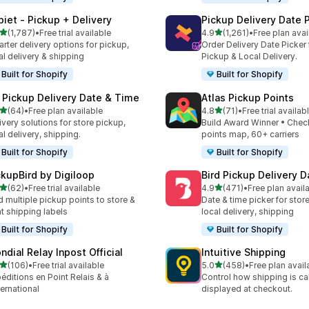
piet ‑ Pickup + Delivery
Pickup Delivery Date 
5つ星中
5つ星中
(1,787)
•
Free trial available
4.9
(1,261)
•
Free plan avai
計レビュー数：1787件
合計レビュー数：1261件
rter delivery options for pickup,
Order Delivery Date Picker 
al delivery & shipping
Pickup & Local Delivery.
Built for Shopify
Built for Shopify
 Pickup Delivery Date & Time
Atlas Pickup Points
5つ星中
5つ星中
(64)
•
Free plan available
4.8
(71)
•
Free trial availab
計レビュー数：64件
合計レビュー数：71件
ivery solutions for store pickup,
Build Award Winner • Chec
al delivery, shipping.
points map, 60+ carriers
Built for Shopify
Built for Shopify
ckupBird by Digiloop
Bird Pickup Delivery D
5つ星中
5つ星中
(62)
•
Free trial available
4.9
(471)
•
Free plan avail
計レビュー数：62件
合計レビュー数：471件
 multiple pickup points to store &
Date & time picker for stor
nt shipping labels
local delivery, shipping
Built for Shopify
Built for Shopify
ndial Relay Inpost Official
Intuitive Shipping
5つ星中
5つ星中
(106)
•
Free trial available
5.0
(458)
•
Free plan avail
計レビュー数：106件
合計レビュー数：458件
éditions en Point Relais & à
Control how shipping is ca
nternational
displayed at checkout.