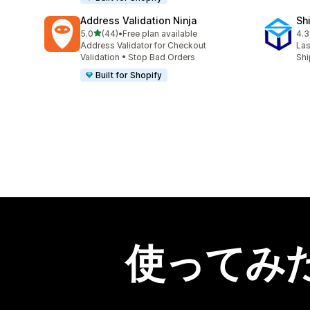
Address Validation Ninja
Sh
5つ星中
5.0
(44)
•
Free plan available
4.3
合計レビュー数：44件
合
Address Validator for Checkout
Las
Validation • Stop Bad Orders
Shi
Built for Shopify
使ってみ