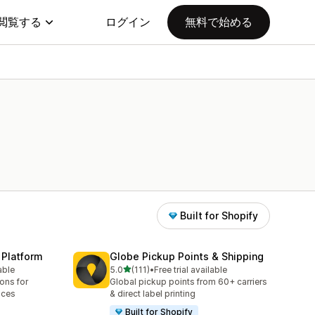
閲覧する
ログイン
無料で始める
Built for Shopify
 Platform
Globe Pickup Points & Shipping
5つ星中
able
5.0
(111)
•
Free trial available
合計レビュー数：111件
ions for
Global pickup points from 60+ carriers
aces
& direct label printing
Built for Shopify