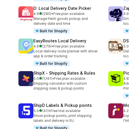
D: Local Delivery Date Picker
Za
5つ星中
4.9
(280)
•
Free plan available
4.9
合計レビュー数：280件
合
Manage fresh goods pickup and
Sma
delivery date and time
loc
Built for Shopify
EasyRoutes Local Delivery
DS
5つ星中
4.9
(279)
•
Free plan available
5.0
合計レビュー数：279件
合
Local delivery route planner with driver
Del
app & order tracking
loc
Built for Shopify
ShipX ‑ Shipping Rates & Rules
Pi
5つ星中
5.0
(1,161)
•
Free plan available
4.8
合計レビュー数：1161件
合
Shipping calculator with custom
Add
shipping rules & pickup points
Pri
ShipD Labels & Pickup points
Mo
5つ星中
5.0
(41)
•
Free trial available
4.2
合計レビュー数：41件
合
Show pickup points, print shipping
Exp
labels and delivery in EU
l'I
Built for Shopify