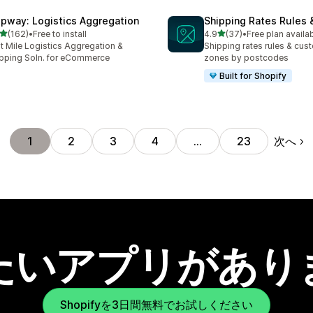
ipway: Logistics Aggregation
Shipping Rates Rules 
5つ星中
5つ星中
(162)
•
Free to install
4.9
(37)
•
Free plan availa
計レビュー数：162件
合計レビュー数：37件
t Mile Logistics Aggregation &
Shipping rates rules & cus
pping Soln. for eCommerce
zones by postcodes
Built for Shopify
次へ
1
2
3
4
…
23
たいアプリがあり
Shopifyを3日間無料でお試しください