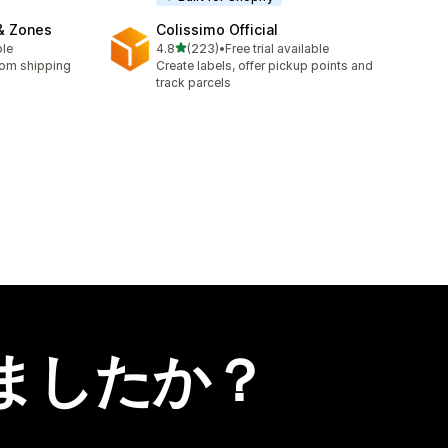
& Zones
Colissimo Official
5つ星中
ble
4.8
(223)
•
Free trial available
合計レビュー数：223件
tom shipping
Create labels, offer pickup points and
track parcels
ましたか？