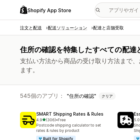
Shopify App Store
注文と配送
配送ソリューション
配達と店舗受取
住所の確認を特集したすべての配達
支払い方法から商品の受け取り方法まで、
ます。
545個のアプリ：
住所の確認
クリア
SMART Shipping Rates & Rules
Es
5つ星中
4.9
(306)
•
Free
5.0
合計レビュー数：306件
合
Postcode shipping calculator to set
Sho
rates & rules by product
Shi
Built for Shopify