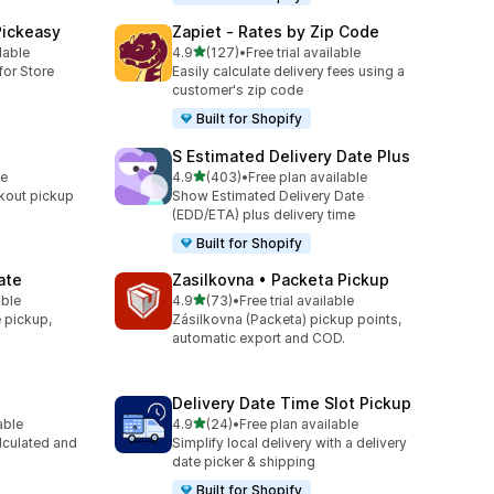
Pickeasy
Zapiet ‑ Rates by Zip Code
5つ星中
lable
4.9
(127)
•
Free trial available
合計レビュー数：127件
for Store
Easily calculate delivery fees using a
customer's zip code
Built for Shopify
S Estimated Delivery Date Plus
5つ星中
le
4.9
(403)
•
Free plan available
合計レビュー数：403件
kout pickup
Show Estimated Delivery Date
(EDD/ETA) plus delivery time
Built for Shopify
ate
Zasilkovna • Packeta Pickup
5つ星中
able
4.9
(73)
•
Free trial available
合計レビュー数：73件
e pickup,
Zásilkovna (Packeta) pickup points,
automatic export and COD.
Delivery Date Time Slot Pickup
5つ星中
able
4.9
(24)
•
Free plan available
合計レビュー数：24件
lculated and
Simplify local delivery with a delivery
date picker & shipping
Built for Shopify