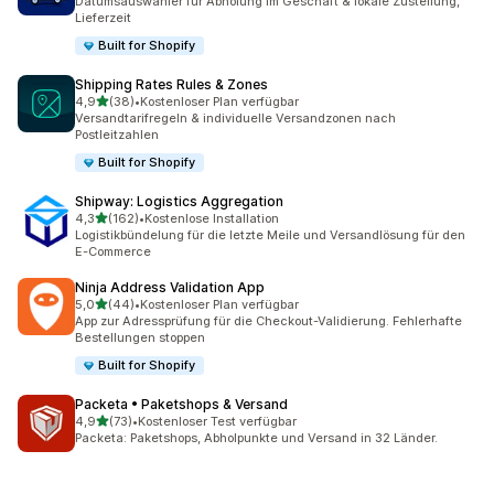
Datumsauswähler für Abholung im Geschäft & lokale Zustellung,
Lieferzeit
Built for Shopify
Shipping Rates Rules & Zones
von 5 Sternen
4,9
(38)
•
Kostenloser Plan verfügbar
38 Rezensionen insgesamt
Versandtarifregeln & individuelle Versandzonen nach
Postleitzahlen
Built for Shopify
Shipway: Logistics Aggregation
von 5 Sternen
4,3
(162)
•
Kostenlose Installation
162 Rezensionen insgesamt
Logistikbündelung für die letzte Meile und Versandlösung für den
E-Commerce
Ninja Address Validation App
von 5 Sternen
5,0
(44)
•
Kostenloser Plan verfügbar
44 Rezensionen insgesamt
App zur Adressprüfung für die Checkout-Validierung. Fehlerhafte
Bestellungen stoppen
Built for Shopify
Packeta • Paketshops & Versand
von 5 Sternen
4,9
(73)
•
Kostenloser Test verfügbar
73 Rezensionen insgesamt
Packeta: Paketshops, Abholpunkte und Versand in 32 Länder.