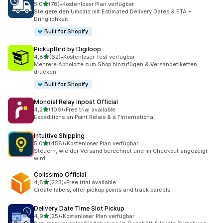
von 5 Sternen
5,0
(78)
•
Kostenloser Plan verfügbar
78 Rezensionen insgesamt
Steigere den Umsatz mit Estimated Delivery Dates & ETA +
Dringlichkeit
Built for Shopify
PickupBird by Digiloop
von 5 Sternen
4,8
(62)
•
Kostenloser Test verfügbar
62 Rezensionen insgesamt
Mehrere Abholorte zum Shop hinzufügen & Versandetiketten
drucken
Built for Shopify
Mondial Relay Inpost Official
von 5 Sternen
4,2
(106)
•
Free trial available
106 Rezensionen insgesamt
Expéditions en Point Relais & à l'International
Intuitive Shipping
von 5 Sternen
5,0
(458)
•
Kostenloser Plan verfügbar
458 Rezensionen insgesamt
Steuern, wie der Versand berechnet und im Checkout angezeigt
wird.
Colissimo Official
von 5 Sternen
4,8
(223)
•
Free trial available
223 Rezensionen insgesamt
Create labels, offer pickup points and track parcels
Delivery Date Time Slot Pickup
von 5 Sternen
4,9
(25)
•
Kostenloser Plan verfügbar
25 Rezensionen insgesamt