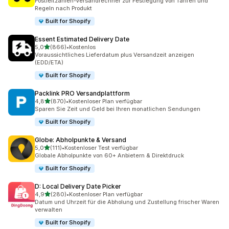
Postleitzahlen-Versandrechner zur Festlegung von Tarifen und
Regeln nach Produkt
Built for Shopify
Essent Estimated Delivery Date
von 5 Sternen
5,0
(866)
•
Kostenlos
866 Rezensionen insgesamt
Voraussichtliches Lieferdatum plus Versandzeit anzeigen
(EDD/ETA)
Built for Shopify
Packlink PRO Versandplattform
von 5 Sternen
4,8
(870)
•
Kostenloser Plan verfügbar
870 Rezensionen insgesamt
Sparen Sie Zeit und Geld bei Ihren monatlichen Sendungen
Built for Shopify
Globe: Abholpunkte & Versand
von 5 Sternen
5,0
(111)
•
Kostenloser Test verfügbar
111 Rezensionen insgesamt
Globale Abholpunkte von 60+ Anbietern & Direktdruck
Built for Shopify
D: Local Delivery Date Picker
von 5 Sternen
4,9
(280)
•
Kostenloser Plan verfügbar
280 Rezensionen insgesamt
Datum und Uhrzeit für die Abholung und Zustellung frischer Waren
verwalten
Built for Shopify