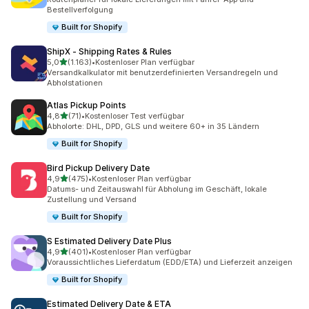
Bestellverfolgung
Built for Shopify
ShipX ‑ Shipping Rates & Rules
von 5 Sternen
5,0
(1.163)
•
Kostenloser Plan verfügbar
1163 Rezensionen insgesamt
Versandkalkulator mit benutzerdefinierten Versandregeln und
Abholstationen
Atlas Pickup Points
von 5 Sternen
4,8
(71)
•
Kostenloser Test verfügbar
71 Rezensionen insgesamt
Abholorte: DHL, DPD, GLS und weitere 60+ in 35 Ländern
Built for Shopify
Bird Pickup Delivery Date
von 5 Sternen
4,9
(475)
•
Kostenloser Plan verfügbar
475 Rezensionen insgesamt
Datums- und Zeitauswahl für Abholung im Geschäft, lokale
Zustellung und Versand
Built for Shopify
S Estimated Delivery Date Plus
von 5 Sternen
4,9
(401)
•
Kostenloser Plan verfügbar
401 Rezensionen insgesamt
Voraussichtliches Lieferdatum (EDD/ETA) und Lieferzeit anzeigen
Built for Shopify
Estimated Delivery Date & ETA