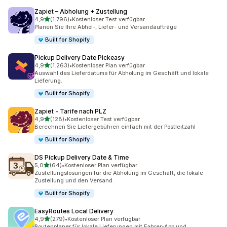
Zapiet – Abholung + Zustellung
von 5 Sternen
4,9
(1.796)
•
Kostenloser Test verfügbar
1796 Rezensionen insgesamt
Planen Sie Ihre Abhol-, Liefer- und Versandaufträge
Built for Shopify
Pickup Delivery Date Pickeasy
von 5 Sternen
4,9
(1.263)
•
Kostenloser Plan verfügbar
1263 Rezensionen insgesamt
Auswahl des Lieferdatums für Abholung im Geschäft und lokale
Lieferung.
Built for Shopify
Zapiet ‑ Tarife nach PLZ
von 5 Sternen
4,9
(128)
•
Kostenloser Test verfügbar
128 Rezensionen insgesamt
Berechnen Sie Liefergebühren einfach mit der Postleitzahl
Built for Shopify
DS Pickup Delivery Date & Time
von 5 Sternen
5,0
(64)
•
Kostenloser Plan verfügbar
64 Rezensionen insgesamt
Zustellungslösungen für die Abholung im Geschäft, die lokale
Zustellung und den Versand.
Built for Shopify
EasyRoutes Local Delivery
von 5 Sternen
4,9
(279)
•
Kostenloser Plan verfügbar
279 Rezensionen insgesamt
Routenplaner für lokale Lieferungen mit Fahrer-App und