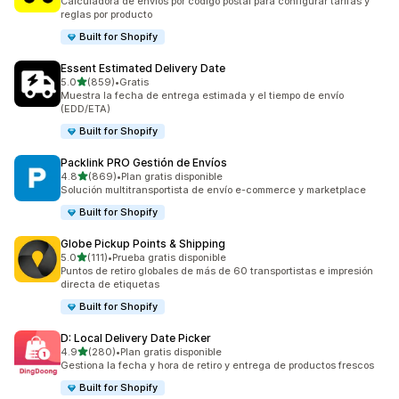
Calculadora de envíos por código postal para configurar tarifas y
reglas por producto
Built for Shopify
Essent Estimated Delivery Date
de 5 estrellas
5.0
(859)
•
Gratis
859 reseñas en total
Muestra la fecha de entrega estimada y el tiempo de envío
(EDD/ETA)
Built for Shopify
Packlink PRO Gestión de Envíos
de 5 estrellas
4.8
(869)
•
Plan gratis disponible
869 reseñas en total
Solución multitransportista de envío e-commerce y marketplace
Built for Shopify
Globe Pickup Points & Shipping
de 5 estrellas
5.0
(111)
•
Prueba gratis disponible
111 reseñas en total
Puntos de retiro globales de más de 60 transportistas e impresión
directa de etiquetas
Built for Shopify
D: Local Delivery Date Picker
de 5 estrellas
4.9
(280)
•
Plan gratis disponible
280 reseñas en total
Gestiona la fecha y hora de retiro y entrega de productos frescos
Built for Shopify