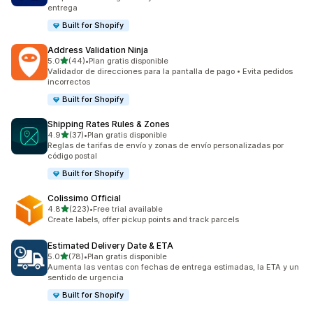
entrega
Built for Shopify
Address Validation Ninja
de 5 estrellas
5.0
(44)
•
Plan gratis disponible
44 reseñas en total
Validador de direcciones para la pantalla de pago • Evita pedidos
incorrectos
Built for Shopify
Shipping Rates Rules & Zones
de 5 estrellas
4.9
(37)
•
Plan gratis disponible
37 reseñas en total
Reglas de tarifas de envío y zonas de envío personalizadas por
código postal
Built for Shopify
Colissimo Official
de 5 estrellas
4.8
(223)
•
Free trial available
223 reseñas en total
Create labels, offer pickup points and track parcels
Estimated Delivery Date & ETA
de 5 estrellas
5.0
(78)
•
Plan gratis disponible
78 reseñas en total
Aumenta las ventas con fechas de entrega estimadas, la ETA y un
sentido de urgencia
Built for Shopify