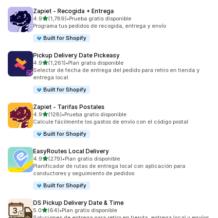
Zapiet ‑ Recogida + Entrega
de 5 estrellas
4.9
(1,789)
•
Prueba gratis disponible
1789 reseñas en total
Programa tus pedidos de recogida, entrega y envío
Built for Shopify
Pickup Delivery Date Pickeasy
de 5 estrellas
4.9
(1,261)
•
Plan gratis disponible
1261 reseñas en total
Selector de fecha de entrega del pedido para retiro en tienda y
entrega local.
Built for Shopify
Zapiet ‑ Tarifas Postales
de 5 estrellas
4.9
(128)
•
Prueba gratis disponible
128 reseñas en total
Calcule fácilmente los gastos de envío con el código postal
Built for Shopify
EasyRoutes Local Delivery
de 5 estrellas
4.9
(279)
•
Plan gratis disponible
279 reseñas en total
Planificador de rutas de entrega local con aplicación para
conductores y seguimiento de pedidos
Built for Shopify
DS Pickup Delivery Date & Time
de 5 estrellas
5.0
(64)
•
Plan gratis disponible
64 reseñas en total
Soluciones de entrega para retiro en tienda, entrega local y envíos.