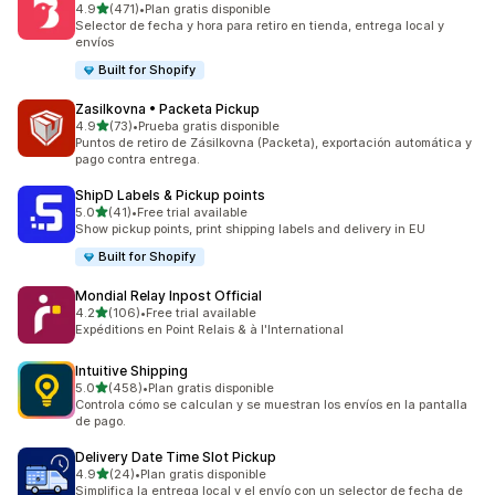
de 5 estrellas
4.9
(471)
•
Plan gratis disponible
471 reseñas en total
Selector de fecha y hora para retiro en tienda, entrega local y
envíos
Built for Shopify
Zasilkovna • Packeta Pickup
de 5 estrellas
4.9
(73)
•
Prueba gratis disponible
73 reseñas en total
Puntos de retiro de Zásilkovna (Packeta), exportación automática y
pago contra entrega.
ShipD Labels & Pickup points
de 5 estrellas
5.0
(41)
•
Free trial available
41 reseñas en total
Show pickup points, print shipping labels and delivery in EU
Built for Shopify
Mondial Relay Inpost Official
de 5 estrellas
4.2
(106)
•
Free trial available
106 reseñas en total
Expéditions en Point Relais & à l'International
Intuitive Shipping
de 5 estrellas
5.0
(458)
•
Plan gratis disponible
458 reseñas en total
Controla cómo se calculan y se muestran los envíos en la pantalla
de pago.
Delivery Date Time Slot Pickup
de 5 estrellas
4.9
(24)
•
Plan gratis disponible
24 reseñas en total
Simplifica la entrega local y el envío con un selector de fecha de