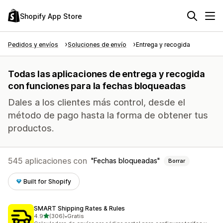
Shopify App Store
Pedidos y envíos
Soluciones de envío
Entrega y recogida
Todas las aplicaciones de entrega y recogida
con funciones para la fechas bloqueadas
Dales a los clientes más control, desde el
método de pago hasta la forma de obtener tus
productos.
545 aplicaciones con
Fechas bloqueadas
Borrar
Built for Shopify
SMART Shipping Rates & Rules
de 5 estrellas
4.9
(306)
•
Gratis
306 reseñas en total