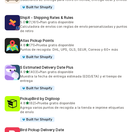
Built for Shopify
ShipX ‑ Shipping Rates & Rules
de 5 estrellas
5.0
(1,161)
•
Plan gratis disponible
1161 reseñas en total
Calculadora de envíos con reglas de envío personalizadas y puntos
de retiro
Atlas Pickup Points
de 5 estrellas
4.8
(71)
•
Prueba gratis disponible
71 reseñas en total
Puntos de recogida: DHL, UPS, GLS, SEUR, Correos y 60+ más
Built for Shopify
S Estimated Delivery Date Plus
de 5 estrellas
4.9
(403)
•
Plan gratis disponible
403 reseñas en total
Muestra la fecha de entrega estimada (EDD/ETA) y el tiempo de
entrega
Built for Shopify
PickupBird by Digiloop
de 5 estrellas
4.8
(62)
•
Prueba gratis disponible
62 reseñas en total
Agrega varios puntos de recogida a la tienda e imprime etiquetas
de envío
Built for Shopify
Bird Pickup Delivery Date