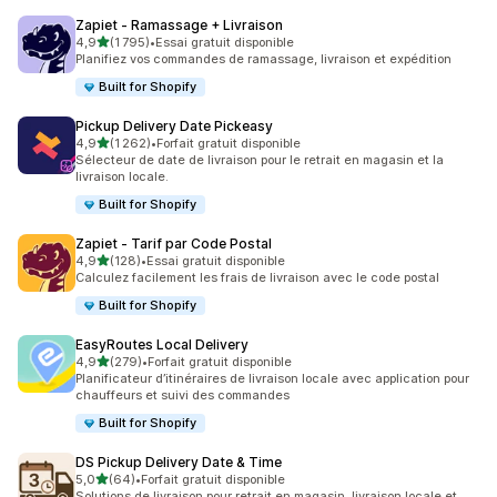
Zapiet ‑ Ramassage + Livraison
étoile(s) sur 5
4,9
(1 795)
•
Essai gratuit disponible
1795 avis au total
Planifiez vos commandes de ramassage, livraison et expédition
Built for Shopify
Pickup Delivery Date Pickeasy
étoile(s) sur 5
4,9
(1 262)
•
Forfait gratuit disponible
1262 avis au total
Sélecteur de date de livraison pour le retrait en magasin et la
livraison locale.
Built for Shopify
Zapiet ‑ Tarif par Code Postal
étoile(s) sur 5
4,9
(128)
•
Essai gratuit disponible
128 avis au total
Calculez facilement les frais de livraison avec le code postal
Built for Shopify
EasyRoutes Local Delivery
étoile(s) sur 5
4,9
(279)
•
Forfait gratuit disponible
279 avis au total
Planificateur d’itinéraires de livraison locale avec application pour
chauffeurs et suivi des commandes
Built for Shopify
DS Pickup Delivery Date & Time
étoile(s) sur 5
5,0
(64)
•
Forfait gratuit disponible
64 avis au total
Solutions de livraison pour retrait en magasin, livraison locale et