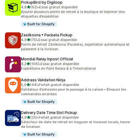
PickupBird by Digiloop
étoile(s) sur 5
4,8
(62)
•
Essai gratuit disponible
62 avis au total
Ajouter plusieurs points de retrait à la boutique et imprimer des
étiquettes d’expédition
Built for Shopify
Zasilkovna • Packeta Pickup
étoile(s) sur 5
4,9
(73)
•
Essai gratuit disponible
73 avis au total
Points de retrait Zásilkovna (Packeta), exportation automatique et
paiement à la livraison.
Mondial Relay Inpost Officiel
étoile(s) sur 5
4,2
(106)
•
Essai gratuit disponible
106 avis au total
Expéditions en Point Relais & à l'International
Address Validation Ninja
étoile(s) sur 5
5,0
(44)
•
Forfait gratuit disponible
44 avis au total
Validateur d’adresses pour le passage à la caisse • Bloquez les
commandes erronées
Built for Shopify
Delivery Date Time Slot Pickup
étoile(s) sur 5
4,9
(25)
•
Forfait gratuit disponible
25 avis au total
Sélecteur de date de retrait en magasin et livraison locale, heure
de livraison
Built for Shopify