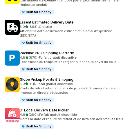
Calculateur d’expédition par code postal pour définir les tarifs et
règles par produit
Built for Shopify
Essent Estimated Delivery Date
étoile(s) sur 5
5,0
(863)
•
Gratuite
863 avis au total
Afficher la date de livraison estimée et le délai d’expédition
(EDD/ETA)
Built for Shopify
Packlink PRO Shipping Platform
étoile(s) sur 5
4,8
(870)
•
Forfait gratuit disponible
870 avis au total
Économisez du temps et de l’argent sur chaque envoi de colis
Built for Shopify
Globe Pickup Points & Shipping
étoile(s) sur 5
5,0
(111)
•
Essai gratuit disponible
111 avis au total
Points de retrait internationaux de plus de 60 transporteurs et
impression directe d’étiquettes
Built for Shopify
D: Local Delivery Date Picker
étoile(s) sur 5
4,9
(280)
•
Forfait gratuit disponible
280 avis au total
Gérez la date et l’heure de retrait et de livraison des produits frais
Built for Shopify