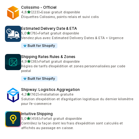
Colissimo ‑ Officiel
étoile(s) sur 5
4,8
(223)
•
Essai gratuit disponible
223 avis au total
Étiquettes Colissimo, points relais et suivi colis
Estimated Delivery Date & ETA
étoile(s) sur 5
5,0
(78)
•
Forfait gratuit disponible
78 avis au total
Vendez plus avec Estimated Delivery Dates & ETA + Urgence
Built for Shopify
Shipping Rates Rules & Zones
étoile(s) sur 5
4,9
(38)
•
Forfait gratuit disponible
38 avis au total
Règles de tarifs d’expédition et zones personnalisées par code
postal
Built for Shopify
Shipway: Logistics Aggregation
étoile(s) sur 5
4,3
(162)
•
Installation gratuite
162 avis au total
Solution d’expédition et d’agrégation logistique du dernier kilomètre
pour l’e-commerce
Intuitive Shipping
étoile(s) sur 5
5,0
(458)
•
Forfait gratuit disponible
458 avis au total
Contrôlez la façon dont les frais d’expédition sont calculés et
affichés au passage en caisse.