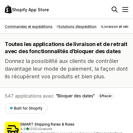
Shopify App Store
Commandes et expéditions
Solutions d’expédition
Livraison et retrait
Toutes les applications de livraison et de retrait
avec des fonctionnalités d'bloquer des dates
Donnez la possibilité aux clients de contrôler
davantage leur mode de paiement, la façon dont
ils récupèrent vos produits et bien plus.
547 applications avec
Bloquer des dates
Effacer
Built for Shopify
SMART Shipping Rates & Rules
étoile(s) sur 5
4,9
(312)
•
Gratuite
312 avis au total