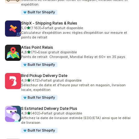
expédition.
Built for Shopify
ShipX ‑ Shipping Rates & Rules
étoile(s) sur 5
5,0
(1 163)
•
Forfait gratuit disponible
1163 avis au total
Calculateur d’expédition avec règles d’expédition sur mesure et
points de retrait
Atlas Point Relais
étoile(s) sur 5
4,8
(71)
•
Essai gratuit disponible
71 avis au total
Points de retrait: Chronopost, Mondial Relay et 60+ en 35 pays
Built for Shopify
Bird Pickup Delivery Date
étoile(s) sur 5
4,9
(472)
•
Forfait gratuit disponible
472 avis au total
Sélecteur de date et d'heure pour retrait en magasin, livraison
locale, expédition
Built for Shopify
S Estimated Delivery Date Plus
étoile(s) sur 5
4,9
(402)
•
Forfait gratuit disponible
402 avis au total
Affichez la date de livraison estimée (EDD/ETA) ainsi que le délai
de livraison
Built for Shopify